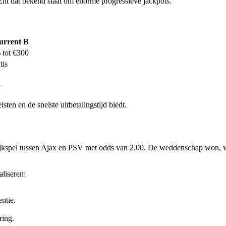
Ent dat bekend staat om enorme progressieve jackpots.
urrent B
 tot €300
tis
r
ten en de snelste uitbetalingstijd biedt.
ijkspel tussen Ajax en PSV met odds van 2.00. De weddenschap won, wa
aliseren:
ntie.
ring.