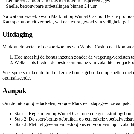
– Een breed aanbod van slots met hoge RTP‑percentages.
– Snelle, betrouwbare uitbetalingen binnen 24 uur.
Na wat onderzoek kwam Mark uit bij Winbet Casino. De site promoott
Kansspelautoriteit vermeld, wat een extra gevoel van veiligheid gaf.
Uitdaging
Mark wilde weten of de sport‑bonus van Winbet Casino echt kon word
Hoe moet hij de bonus inzetten zonder de wagering‑vereisten t
Welke slots bieden de beste combinatie van volatiliteit en jackp
Veel spelers maken de fout dat ze de bonus gebruiken op spellen met 
optimaliseerde.
Aanpak
Om de uitdaging te tackelen, volgde Mark een stapsgewijze aanpak:
Stap 1: Registreren bij Winbet Casino en de geen‑stortingsbonu
Stap 2: De sport‑bonus gebruiken op een enkele voetbalwedstrij
Stap 3: Met het gewonnen bedrag kiezen voor een high‑volatili