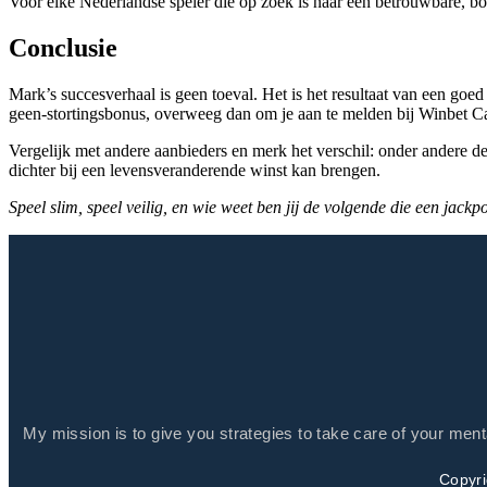
Voor elke Nederlandse speler die op zoek is naar een betrouwbare, bon
Conclusie
Mark’s succesverhaal is geen toeval. Het is het resultaat van een go
geen‑stortingsbonus, overweeg dan om je aan te melden bij Winbet C
Vergelijk met andere aanbieders en merk het verschil: onder andere de
dichter bij een levensveranderende winst kan brengen.
Speel slim, speel veilig, en wie weet ben jij de volgende die een jack
My mission is to give you strategies to take care of your men
Copyri