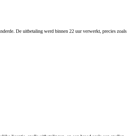
nderde. De uitbetaling werd binnen 22 uur verwerkt, precies zoals