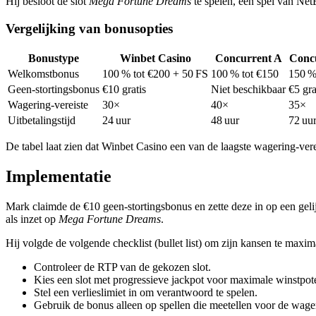
Hij besloot de slot
Mega Fortune Dreams
te spelen, een spel van Net
Vergelijking van bonusopties
Bonustype
Winbet Casino
Concurrent A
Conc
Welkomstbonus
100 % tot €200 + 50 FS
100 % tot €150
150 %
Geen‑stortingsbonus
€10 gratis
Niet beschikbaar
€5 gra
Wagering‑vereiste
30×
40×
35×
Uitbetalingstijd
24 uur
48 uur
72 uu
De tabel laat zien dat Winbet Casino een van de laagste wagering‑vereis
Implementatie
Mark claimde de €10 geen‑stortingsbonus en zette deze in op een gel
als inzet op
Mega Fortune Dreams
.
Hij volgde de volgende checklist (bullet list) om zijn kansen te maxim
Controleer de RTP van de gekozen slot.
Kies een slot met progressieve jackpot voor maximale winstpote
Stel een verlieslimiet in om verantwoord te spelen.
Gebruik de bonus alleen op spellen die meetellen voor de wage