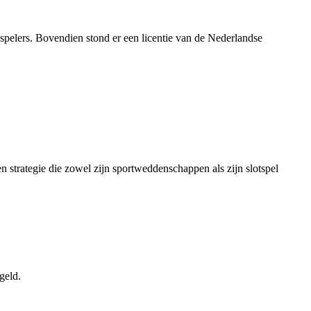
pelers. Bovendien stond er een licentie van de Nederlandse
 strategie die zowel zijn sportweddenschappen als zijn slotspel
geld.