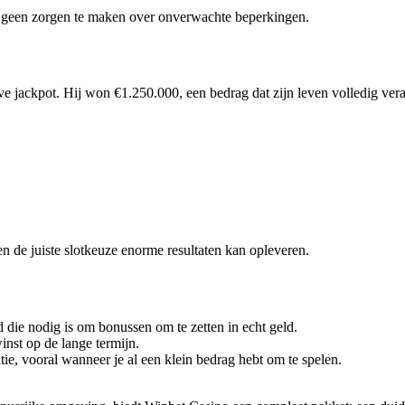
geen zorgen te maken over onverwachte beperkingen.
e jackpot. Hij won €1.250.000, een bedrag dat zijn leven volledig vera
n de juiste slotkeuze enorme resultaten kan opleveren.
d die nodig is om bonussen om te zetten in echt geld.
nst op de lange termijn.
tie, vooral wanneer je al een klein bedrag hebt om te spelen.