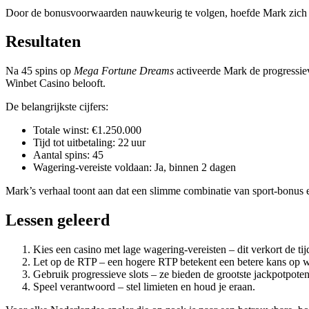
Door de bonusvoorwaarden nauwkeurig te volgen, hoefde Mark zich 
Resultaten
Na 45 spins op
Mega Fortune Dreams
activeerde Mark de progressiev
Winbet Casino belooft.
De belangrijkste cijfers:
Totale winst: €1.250.000
Tijd tot uitbetaling: 22 uur
Aantal spins: 45
Wagering‑vereiste voldaan: Ja, binnen 2 dagen
Mark’s verhaal toont aan dat een slimme combinatie van sport‑bonus e
Lessen geleerd
Kies een casino met lage wagering‑vereisten – dit verkort de tij
Let op de RTP – een hogere RTP betekent een betere kans op wi
Gebruik progressieve slots – ze bieden de grootste jackpotpoten
Speel verantwoord – stel limieten en houd je eraan.