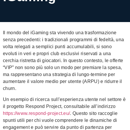
Il mondo del iGaming sta vivendo una trasformazione
senza precedenti: i tradizionali programmi di fedeltà, una
volta relegati a semplici punti accumulabili, si sono
evoluti in veri e propri club esclusivi riservati a una
cerchia ristretta di giocatori. In questo contesto, le offerte
“VIP” non sono più solo un modo per premiare la spesa,
ma rappresentano una strategia di lungo‑termine per
aumentare il valore medio per utente (ARPU) e ridurre il
churn.
Un esempio di ricerca sull’esperienza utente nel settore è
il progetto Respond Project, consultabile all’indirizzo
https://www.respond-project.eu/
. Questo sito raccoglie
spunti utili per chi vuole comprendere le dinamiche di
engagement e può servire da punto di partenza per