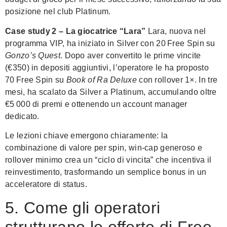
posizione nel club Platinum.
Case study 2 – La giocatrice “Lara”
Lara, nuova nel
programma VIP, ha iniziato in Silver con 20 Free Spin su
Gonzo’s Quest
. Dopo aver convertito le prime vincite
(€350) in depositi aggiuntivi, l’operatore le ha proposto
70 Free Spin su
Book of Ra Deluxe
con rollover 1×. In tre
mesi, ha scalato da Silver a Platinum, accumulando oltre
€5 000 di premi e ottenendo un account manager
dedicato.
Le lezioni chiave emergono chiaramente: la
combinazione di valore per spin, win‑cap generoso e
rollover minimo crea un “ciclo di vincita” che incentiva il
reinvestimento, trasformando un semplice bonus in un
acceleratore di status.
5. Come gli operatori
strutturano le offerte di Free