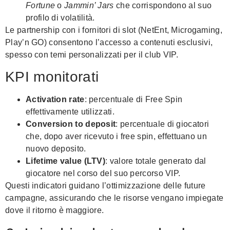
Fortune
o
Jammin’ Jars
che corrispondono al suo
profilo di volatilità.
Le partnership con i fornitori di slot (NetEnt, Microgaming,
Play’n GO) consentono l’accesso a contenuti esclusivi,
spesso con temi personalizzati per il club VIP.
KPI monitorati
Activation rate
: percentuale di Free Spin
effettivamente utilizzati.
Conversion to deposit
: percentuale di giocatori
che, dopo aver ricevuto i free spin, effettuano un
nuovo deposito.
Lifetime value (LTV)
: valore totale generato dal
giocatore nel corso del suo percorso VIP.
Questi indicatori guidano l’ottimizzazione delle future
campagne, assicurando che le risorse vengano impiegate
dove il ritorno è maggiore.