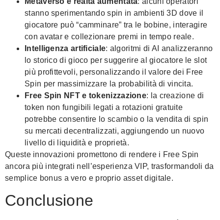
Metaverso e realtà aumentata
: alcuni operatori
stanno sperimentando spin in ambienti 3D dove il
giocatore può “camminare” tra le bobine, interagire
con avatar e collezionare premi in tempo reale.
Intelligenza artificiale
: algoritmi di AI analizzeranno
lo storico di gioco per suggerire al giocatore le slot
più profittevoli, personalizzando il valore dei Free
Spin per massimizzare la probabilità di vincita.
Free Spin NFT e tokenizzazione
: la creazione di
token non fungibili legati a rotazioni gratuite
potrebbe consentire lo scambio o la vendita di spin
su mercati decentralizzati, aggiungendo un nuovo
livello di liquidità e proprietà.
Queste innovazioni promettono di rendere i Free Spin
ancora più integrati nell’esperienza VIP, trasformandoli da
semplice bonus a vero e proprio asset digitale.
Conclusione