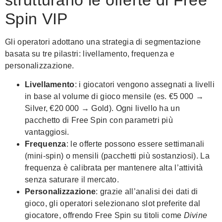
Spin VIP
Gli operatori adottano una strategia di segmentazione
basata su tre pilastri: livellamento, frequenza e
personalizzazione.
Livellamento
: i giocatori vengono assegnati a livelli
in base al volume di gioco mensile (es. €5 000 →
Silver, €20 000 → Gold). Ogni livello ha un
pacchetto di Free Spin con parametri più
vantaggiosi.
Frequenza
: le offerte possono essere settimanali
(mini‑spin) o mensili (pacchetti più sostanziosi). La
frequenza è calibrata per mantenere alta l’attività
senza saturare il mercato.
Personalizzazione
: grazie all’analisi dei dati di
gioco, gli operatori selezionano slot preferite dal
giocatore, offrendo Free Spin su titoli come
Divine