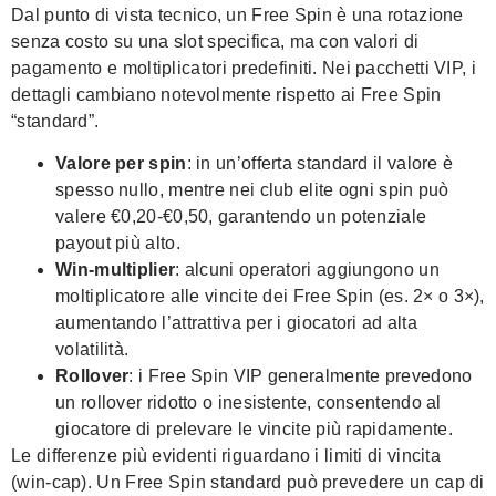
Dal punto di vista tecnico, un Free Spin è una rotazione
senza costo su una slot specifica, ma con valori di
pagamento e moltiplicatori predefiniti. Nei pacchetti VIP, i
dettagli cambiano notevolmente rispetto ai Free Spin
“standard”.
Valore per spin
: in un’offerta standard il valore è
spesso nullo, mentre nei club elite ogni spin può
valere €0,20‑€0,50, garantendo un potenziale
payout più alto.
Win‑multiplier
: alcuni operatori aggiungono un
moltiplicatore alle vincite dei Free Spin (es. 2× o 3×),
aumentando l’attrattiva per i giocatori ad alta
volatilità.
Rollover
: i Free Spin VIP generalmente prevedono
un rollover ridotto o inesistente, consentendo al
giocatore di prelevare le vincite più rapidamente.
Le differenze più evidenti riguardano i limiti di vincita
(win‑cap). Un Free Spin standard può prevedere un cap di