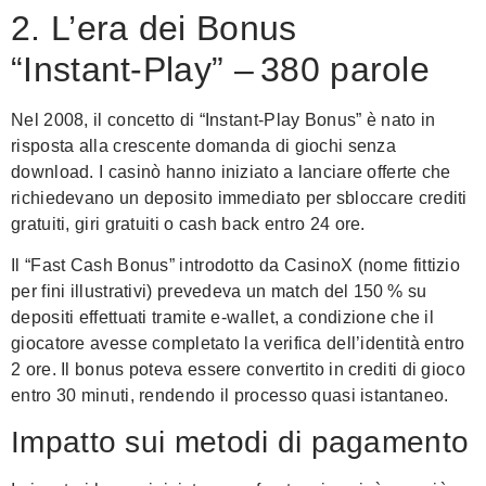
2. L’era dei Bonus
“Instant‑Play” – 380 parole
Nel 2008, il concetto di “Instant‑Play Bonus” è nato in
risposta alla crescente domanda di giochi senza
download. I casinò hanno iniziato a lanciare offerte che
richiedevano un deposito immediato per sbloccare crediti
gratuiti, giri gratuiti o cash back entro 24 ore.
Il “Fast Cash Bonus” introdotto da CasinoX (nome fittizio
per fini illustrativi) prevedeva un match del 150 % su
depositi effettuati tramite e‑wallet, a condizione che il
giocatore avesse completato la verifica dell’identità entro
2 ore. Il bonus poteva essere convertito in crediti di gioco
entro 30 minuti, rendendo il processo quasi istantaneo.
Impatto sui metodi di pagamento