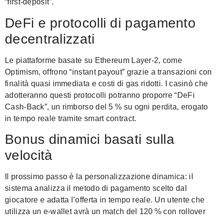
“first‑deposit”.
DeFi e protocolli di pagamento
decentralizzati
Le piattaforme basate su Ethereum Layer‑2, come
Optimism, offrono “instant payout” grazie a transazioni con
finalità quasi immediata e costi di gas ridotti. I casinò che
adotteranno questi protocolli potranno proporre “DeFi
Cash‑Back”, un rimborso del 5 % su ogni perdita, erogato
in tempo reale tramite smart contract.
Bonus dinamici basati sulla
velocità
Il prossimo passo è la personalizzazione dinamica: il
sistema analizza il metodo di pagamento scelto dal
giocatore e adatta l’offerta in tempo reale. Un utente che
utilizza un e‑wallet avrà un match del 120 % con rollover