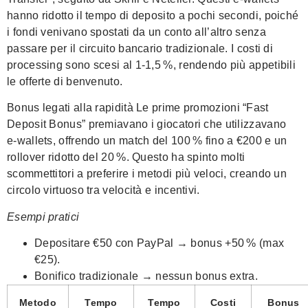
hanno ridotto il tempo di deposito a pochi secondi, poiché
i fondi venivano spostati da un conto all’altro senza
passare per il circuito bancario tradizionale. I costi di
processing sono scesi al 1‑1,5 %, rendendo più appetibili
le offerte di benvenuto.
Bonus legati alla rapidità
Le prime promozioni “Fast
Deposit Bonus” premiavano i giocatori che utilizzavano
e‑wallets, offrendo un match del 100 % fino a €200 e un
rollover ridotto del 20 %. Questo ha spinto molti
scommettitori a preferire i metodi più veloci, creando un
circolo virtuoso tra velocità e incentivi.
Esempi pratici
Depositare €50 con PayPal → bonus +50 % (max
€25).
Bonifico tradizionale → nessun bonus extra.
Metodo
Tempo
Tempo
Costi
Bonus