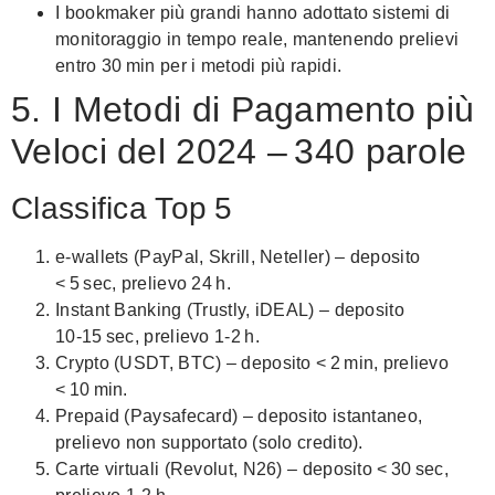
I bookmaker più grandi hanno adottato sistemi di
monitoraggio in tempo reale, mantenendo prelievi
entro 30 min per i metodi più rapidi.
5. I Metodi di Pagamento più
Veloci del 2024 – 340 parole
Classifica Top 5
e‑wallets (PayPal, Skrill, Neteller) – deposito
< 5 sec, prelievo 24 h.
Instant Banking (Trustly, iDEAL) – deposito
10‑15 sec, prelievo 1‑2 h.
Crypto (USDT, BTC) – deposito < 2 min, prelievo
< 10 min.
Prepaid (Paysafecard) – deposito istantaneo,
prelievo non supportato (solo credito).
Carte virtuali (Revolut, N26) – deposito < 30 sec,