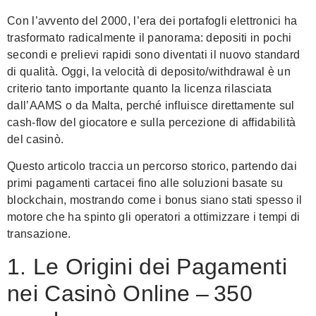
Con l’avvento del 2000, l’era dei portafogli elettronici ha
trasformato radicalmente il panorama: depositi in pochi
secondi e prelievi rapidi sono diventati il nuovo standard
di qualità. Oggi, la velocità di deposito/withdrawal è un
criterio tanto importante quanto la licenza rilasciata
dall’AAMS o da Malta, perché influisce direttamente sul
cash‑flow del giocatore e sulla percezione di affidabilità
del casinò.
Questo articolo traccia un percorso storico, partendo dai
primi pagamenti cartacei fino alle soluzioni basate su
blockchain, mostrando come i bonus siano stati spesso il
motore che ha spinto gli operatori a ottimizzare i tempi di
transazione.
1. Le Origini dei Pagamenti
nei Casinò Online – 350