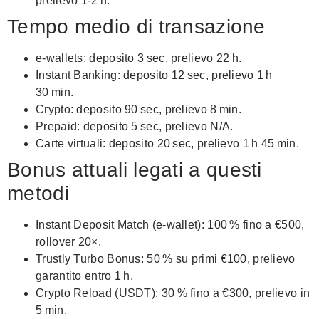
prelievo 1‑2 h.
Tempo medio di transazione
e‑wallets: deposito 3 sec, prelievo 22 h.
Instant Banking: deposito 12 sec, prelievo 1 h
30 min.
Crypto: deposito 90 sec, prelievo 8 min.
Prepaid: deposito 5 sec, prelievo N/A.
Carte virtuali: deposito 20 sec, prelievo 1 h 45 min.
Bonus attuali legati a questi
metodi
Instant Deposit Match (e‑wallet): 100 % fino a €500,
rollover 20×.
Trustly Turbo Bonus: 50 % su primi €100, prelievo
garantito entro 1 h.
Crypto Reload (USDT): 30 % fino a €300, prelievo in
5 min.