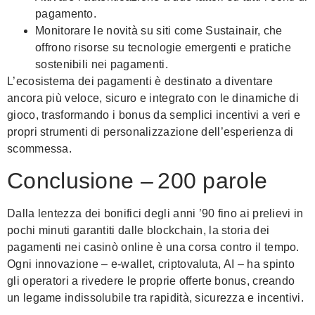
pagamento.
Monitorare le novità su siti come Sustainair, che
offrono risorse su tecnologie emergenti e pratiche
sostenibili nei pagamenti.
L’ecosistema dei pagamenti è destinato a diventare
ancora più veloce, sicuro e integrato con le dinamiche di
gioco, trasformando i bonus da semplici incentivi a veri e
propri strumenti di personalizzazione dell’esperienza di
scommessa.
Conclusione – 200 parole
Dalla lentezza dei bonifici degli anni ’90 fino ai prelievi in
pochi minuti garantiti dalle blockchain, la storia dei
pagamenti nei casinò online è una corsa contro il tempo.
Ogni innovazione – e‑wallet, criptovaluta, AI – ha spinto
gli operatori a rivedere le proprie offerte bonus, creando
un legame indissolubile tra rapidità, sicurezza e incentivi.