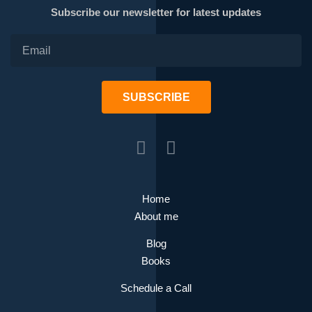
Subscribe our newsletter for latest updates
SUBSCRIBE
Home
About me
Blog
Books
Schedule a Call