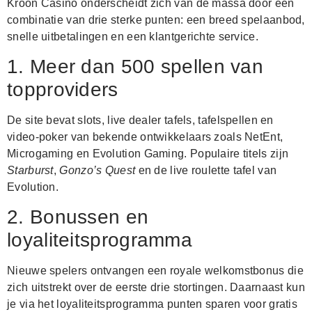
Kroon Casino onderscheidt zich van de massa door een
combinatie van drie sterke punten: een breed spelaanbod,
snelle uitbetalingen en een klantgerichte service.
1. Meer dan 500 spellen van
topproviders
De site bevat slots, live dealer tafels, tafelspellen en
video‑poker van bekende ontwikkelaars zoals NetEnt,
Microgaming en Evolution Gaming. Populaire titels zijn
Starburst
,
Gonzo’s Quest
en de live roulette tafel van
Evolution.
2. Bonussen en
loyaliteitsprogramma
Nieuwe spelers ontvangen een royale welkomstbonus die
zich uitstrekt over de eerste drie stortingen. Daarnaast kun
je via het loyaliteitsprogramma punten sparen voor gratis