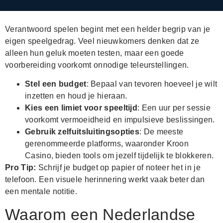
Verantwoord spelen begint met een helder begrip van je
eigen speelgedrag. Veel nieuwkomers denken dat ze
alleen hun geluk moeten testen, maar een goede
voorbereiding voorkomt onnodige teleurstellingen.
Stel een budget
: Bepaal van tevoren hoeveel je wilt
inzetten en houd je hieraan.
Kies een limiet voor speeltijd
: Een uur per sessie
voorkomt vermoeidheid en impulsieve beslissingen.
Gebruik zelfuitsluitingsopties
: De meeste
gerenommeerde platforms, waaronder Kroon
Casino, bieden tools om jezelf tijdelijk te blokkeren.
Pro Tip:
Schrijf je budget op papier of noteer het in je
telefoon. Een visuele herinnering werkt vaak beter dan
een mentale notitie.
Waarom een Nederlandse