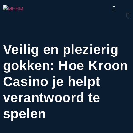
Veilig en plezierig
gokken: Hoe Kroon
Casino je helpt
verantwoord te
spelen