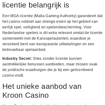
licentie belangrijk is
Een MGA‑licentie (Malta Gaming Authority) garandeert dat
het casino voldoet aan strenge eisen op het gebied van
eerlijk spel, veiligheid en spelersbescherming. Voor
Nederlandse spelers is dit extra relevant omdat de licentie
samenwerkt met de Kansspelautoriteit, waardoor je
verzekerd bent van transparante uitbetalingen en een
betrouwbaar spelaanbod.
Industry Secret:
Sites zonder licentie kunnen
aantrekkelijke bonussen aanbieden, maar missen vaak
de juridische waarborgen die je bij een gelicentieerd
casino vindt.
Het unieke aanbod van
Kroon Casino