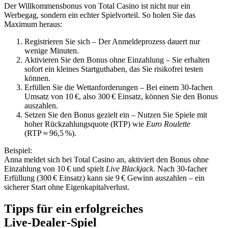
Der Willkommensbonus von Total Casino ist nicht nur ein
Werbegag, sondern ein echter Spielvorteil. So holen Sie das
Maximum heraus:
Registrieren Sie sich – Der Anmeldeprozess dauert nur
wenige Minuten.
Aktivieren Sie den Bonus ohne Einzahlung – Sie erhalten
sofort ein kleines Startguthaben, das Sie risikofrei testen
können.
Erfüllen Sie die Wettanforderungen – Bei einem 30‑fachen
Umsatz von 10 €, also 300 € Einsatz, können Sie den Bonus
auszahlen.
Setzen Sie den Bonus gezielt ein – Nutzen Sie Spiele mit
hoher Rückzahlungsquote (RTP) wie
Euro Roulette
(RTP ≈ 96,5 %).
Beispiel:
Anna meldet sich bei Total Casino an, aktiviert den Bonus ohne
Einzahlung von 10 € und spielt
Live Blackjack
. Nach 30‑facher
Erfüllung (300 € Einsatz) kann sie 9 € Gewinn auszahlen – ein
sicherer Start ohne Eigenkapitalverlust.
Tipps für ein erfolgreiches
Live‑Dealer‑Spiel