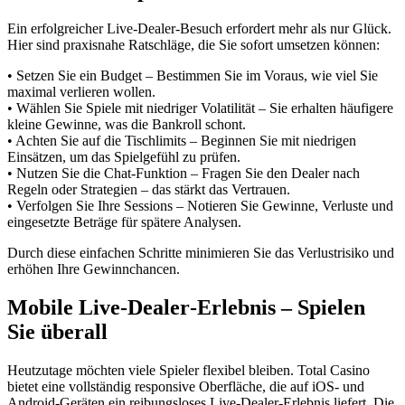
Ein erfolgreicher Live‑Dealer‑Besuch erfordert mehr als nur Glück.
Hier sind praxisnahe Ratschläge, die Sie sofort umsetzen können:
• Setzen Sie ein Budget – Bestimmen Sie im Voraus, wie viel Sie
maximal verlieren wollen.
• Wählen Sie Spiele mit niedriger Volatilität – Sie erhalten häufigere
kleine Gewinne, was die Bankroll schont.
• Achten Sie auf die Tischlimits – Beginnen Sie mit niedrigen
Einsätzen, um das Spielgefühl zu prüfen.
• Nutzen Sie die Chat‑Funktion – Fragen Sie den Dealer nach
Regeln oder Strategien – das stärkt das Vertrauen.
• Verfolgen Sie Ihre Sessions – Notieren Sie Gewinne, Verluste und
eingesetzte Beträge für spätere Analysen.
Durch diese einfachen Schritte minimieren Sie das Verlustrisiko und
erhöhen Ihre Gewinnchancen.
Mobile Live‑Dealer‑Erlebnis – Spielen
Sie überall
Heutzutage möchten viele Spieler flexibel bleiben. Total Casino
bietet eine vollständig responsive Oberfläche, die auf iOS‑ und
Android‑Geräten ein reibungsloses Live‑Dealer‑Erlebnis liefert. Die