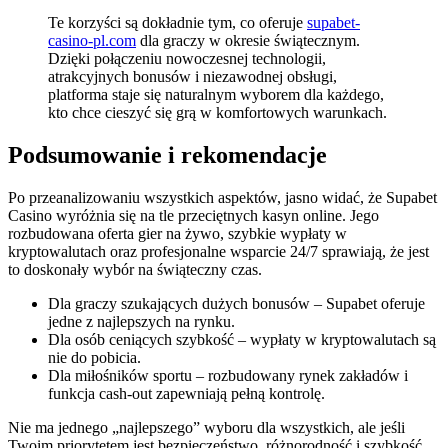
Te korzyści są dokładnie tym, co oferuje
supabet-
casino-pl.com
dla graczy w okresie świątecznym.
Dzięki połączeniu nowoczesnej technologii,
atrakcyjnych bonusów i niezawodnej obsługi,
platforma staje się naturalnym wyborem dla każdego,
kto chce cieszyć się grą w komfortowych warunkach.
Podsumowanie i rekomendacje
Po przeanalizowaniu wszystkich aspektów, jasno widać, że Supabet
Casino wyróżnia się na tle przeciętnych kasyn online. Jego
rozbudowana oferta gier na żywo, szybkie wypłaty w
kryptowalutach oraz profesjonalne wsparcie 24/7 sprawiają, że jest
to doskonały wybór na świąteczny czas.
Dla graczy szukających dużych bonusów – Supabet oferuje
jedne z najlepszych na rynku.
Dla osób ceniących szybkość – wypłaty w kryptowalutach są
nie do pobicia.
Dla miłośników sportu – rozbudowany rynek zakładów i
funkcja cash‑out zapewniają pełną kontrolę.
Nie ma jednego „najlepszego” wyboru dla wszystkich, ale jeśli
Twoim priorytetem jest bezpieczeństwo, różnorodność i szybkość,