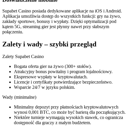
Supabet Casino posiada dedykowane aplikacje na iOS i Android.
Aplikacja umożliwia dostęp do wszystkich funkcji: gry na żywo,
zakłady sportowe, bonusy i wypłaty. Dzięki optymalizacji pod
kątem 5G, streaming gier jest płynny nawet przy słabszym
połączeniu.
Zalety i wady – szybki przegląd
Zalety Supabet Casino
Bogata oferta gier na żywo (300+ stołów).
Atrakcyjny bonus powitalny i program lojalnościowy.
Ekspresowe wypłaty w kryptowalutach.
Licencje i certyfikaty potwierdzające bezpieczeństwo.
Wsparcie 24/7 w języku polskim.
Wady (minimalne)
Minimalny depozyt przy płatnościach kryptowalutowych
wynosi 0,001 BTC, co może być barierą dla początkujących.
Niektóre turnieje wymagają wysokich stawek, co ogranicza
dostępność dla graczy z małym budżetem.