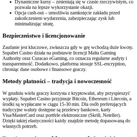
Dynamiczne kursy – zmieniają się w czasie rzeczywistym, co
pozwala na lepsze wykorzystanie okazji.
Opcja cash‑out – umożliwia zamknięcie zakładu przed
zakończeniem wydarzenia, zabezpieczając zysk lub
minimalizując stratę.
Bezpieczeństwo i licencjonowanie
Zaufanie jest kluczowe, zwłaszcza gdy w grę wchodzą duże kwoty.
Supabet Casino działa na podstawie licencji Malta Gaming
Authority oraz Curacao eGaming, co oznacza regularne audyty i
transparentność. Dodatkowo, platforma stosuje SSL‑encryption,
chroniąc dane osobowe i finansowe graczy.
Metody płatności – tradycja i nowoczesność
W grudniu wielu graczy korzysta z kryptowalut, aby przyspieszyć
wypłaty. Supabet Casino przyjmuje Bitcoin, Ethereum i Litecoin, a
środki są wypłacane w ciągu 15‑30 min. Dla osób preferujących
tradycyjne waluty dostępne są przelewy bankowe, karty
Visa/MasterCard oraz portfele elektroniczne (Skrill, Neteller).
Dzięki takiej elastyczności każdy znajdzie metodę dopasowaną do
własnych potrzeb.