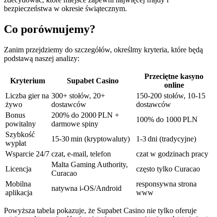
bezpieczeństwa w okresie świątecznym.
Co porównujemy?
Zanim przejdziemy do szczegółów, określmy kryteria, które będą
podstawą naszej analizy:
Przeciętne kasyno
Kryterium
Supabet Casino
online
Liczba gier na
300+ stołów, 20+
150‑200 stołów, 10‑15
żywo
dostawców
dostawców
Bonus
200% do 2000 PLN +
100% do 1000 PLN
powitalny
darmowe spiny
Szybkość
15‑30 min (kryptowaluty)
1‑3 dni (tradycyjne)
wypłat
Wsparcie 24/7
czat, e‑mail, telefon
czat w godzinach pracy
Malta Gaming Authority,
Licencja
często tylko Curacao
Curacao
Mobilna
responsywna strona
natywna i‑OS/Android
aplikacja
www
Powyższa tabela pokazuje, że Supabet Casino nie tylko oferuje