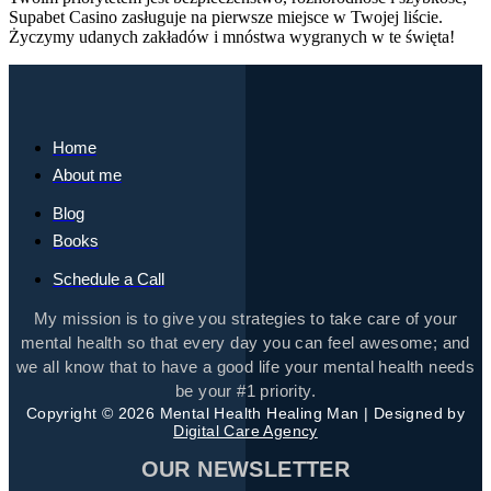
Supabet Casino zasługuje na pierwsze miejsce w Twojej liście.
Życzymy udanych zakładów i mnóstwa wygranych w te święta!
Home
About me
Blog
Books
Schedule a Call
My mission is to give you strategies to take care of your
mental health so that every day you can feel awesome; and
we all know that to have a good life your mental health needs
be your #1 priority.
Copyright © 2026 Mental Health Healing Man | Designed by
Digital Care Agency
OUR NEWSLETTER