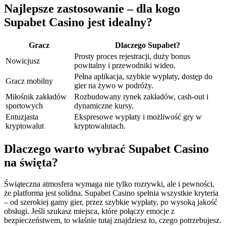
Najlepsze zastosowanie – dla kogo
Supabet Casino jest idealny?
Gracz
Dlaczego Supabet?
Prosty proces rejestracji, duży bonus
Nowicjusz
powitalny i przewodniki wideo.
Pełna aplikacja, szybkie wypłaty, dostęp do
Gracz mobilny
gier na żywo w podróży.
Miłośnik zakładów
Rozbudowany rynek zakładów, cash‑out i
sportowych
dynamiczne kursy.
Entuzjasta
Ekspresowe wypłaty i możliwość gry w
kryptowalut
kryptowalutach.
Dlaczego warto wybrać Supabet Casino
na święta?
Świąteczna atmosfera wymaga nie tylko rozrywki, ale i pewności,
że platforma jest solidna. Supabet Casino spełnia wszystkie kryteria
– od szerokiej gamy gier, przez szybkie wypłaty, po wysoką jakość
obsługi. Jeśli szukasz miejsca, które połączy emocje z
bezpieczeństwem, to właśnie tutaj znajdziesz to, czego potrzebujesz.