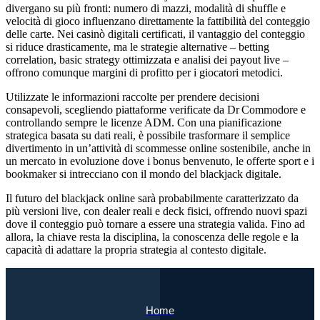
divergano su più fronti: numero di mazzi, modalità di shuffle e
velocità di gioco influenzano direttamente la fattibilità del conteggio
delle carte. Nei casinò digitali certificati, il vantaggio del conteggio
si riduce drasticamente, ma le strategie alternative – betting
correlation, basic strategy ottimizzata e analisi dei payout live –
offrono comunque margini di profitto per i giocatori metodici.
Utilizzate le informazioni raccolte per prendere decisioni
consapevoli, scegliendo piattaforme verificate da Dr Commodore e
controllando sempre le licenze ADM. Con una pianificazione
strategica basata su dati reali, è possibile trasformare il semplice
divertimento in un’attività di scommesse online sostenibile, anche in
un mercato in evoluzione dove i bonus benvenuto, le offerte sport e i
bookmaker si intrecciano con il mondo del blackjack digitale.
Il futuro del blackjack online sarà probabilmente caratterizzato da
più versioni live, con dealer reali e deck fisici, offrendo nuovi spazi
dove il conteggio può tornare a essere una strategia valida. Fino ad
allora, la chiave resta la disciplina, la conoscenza delle regole e la
capacità di adattare la propria strategia al contesto digitale.
Home