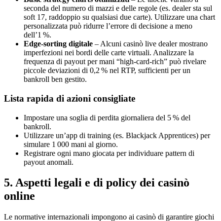
seconda del numero di mazzi e delle regole (es. dealer sta sul
soft 17, raddoppio su qualsiasi due carte). Utilizzare una chart
personalizzata può ridurre l’errore di decisione a meno
dell’1 %.
Edge‑sorting digitale
– Alcuni casinò live dealer mostrano
imperfezioni nei bordi delle carte virtuali. Analizzare la
frequenza di payout per mani “high‑card‑rich” può rivelare
piccole deviazioni di 0,2 % nel RTP, sufficienti per un
bankroll ben gestito.
Lista rapida di azioni consigliate
Impostare una soglia di perdita giornaliera del 5 % del
bankroll.
Utilizzare un’app di training (es. Blackjack Apprentices) per
simulare 1 000 mani al giorno.
Registrare ogni mano giocata per individuare pattern di
payout anomali.
5. Aspetti legali e di policy dei casinò
online
Le normative internazionali impongono ai casinò di garantire giochi