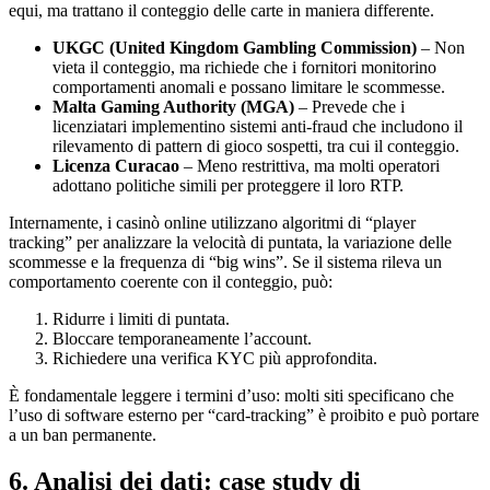
equi, ma trattano il conteggio delle carte in maniera differente.
UKGC (United Kingdom Gambling Commission)
– Non
vieta il conteggio, ma richiede che i fornitori monitorino
comportamenti anomali e possano limitare le scommesse.
Malta Gaming Authority (MGA)
– Prevede che i
licenziatari implementino sistemi anti‑fraud che includono il
rilevamento di pattern di gioco sospetti, tra cui il conteggio.
Licenza Curacao
– Meno restrittiva, ma molti operatori
adottano politiche simili per proteggere il loro RTP.
Internamente, i casinò online utilizzano algoritmi di “player
tracking” per analizzare la velocità di puntata, la variazione delle
scommesse e la frequenza di “big wins”. Se il sistema rileva un
comportamento coerente con il conteggio, può:
Ridurre i limiti di puntata.
Bloccare temporaneamente l’account.
Richiedere una verifica KYC più approfondita.
È fondamentale leggere i termini d’uso: molti siti specificano che
l’uso di software esterno per “card‑tracking” è proibito e può portare
a un ban permanente.
6. Analisi dei dati: case study di