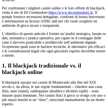
Per confrontare i migliori casinò online e le loro offerte di blackjack,
visita il sito di Dr Commodore
https://www.drcommodore.it/
. Il
portale fornisce recensioni dettagliate, confronti di bonus benvenuto
e informazioni su licenze ADM, utili per chi vuole scegliere un
ambiente di gioco sicuro e trasparente.
L’obiettivo di questo articolo è fornire un’analisi strategica, basata su
dati, normativa e pratica operativa, per capire se il conteggio delle
carte è davvero praticabile e profittevole nell’ambiente digitale.
Scopriremo quali sono le barriere tecniche, le alternative più efficaci
e le considerazioni legali che ogni giocatore esperto dovrebbe tenere
a mente.
1. Il blackjack tradizionale vs. il
blackjack online
Il blackjack nacque nei casinò di Montecarlo alla fine del XIX
secolo e, da allora, le sue regole fondamentali – chiedere una carta
(hit), stare (stand), raddoppiare (double) e dividere (split) – sono
rimaste quasi immutate. Nei casinò fisici il gioco si svolge con uno o
più mazzi inseriti in un “shoe”, mescolati manualmente da un dealer
esperto.