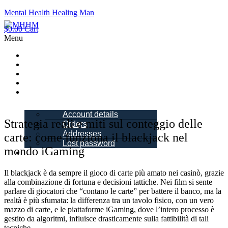
Mental Health Healing Man
$
0.00
Cart
Menu
Home
About Me
Blogs
Books
My account
Account details
Strategia reali e miti sul conteggio delle
Orders
Addresses
carte: come funziona il blackjack nel
Lost password
mondo iGaming
Schedule a
Call
Il blackjack è da sempre il gioco di carte più amato nei casinò, grazie
alla combinazione di fortuna e decisioni tattiche. Nei film si sente
parlare di giocatori che “contano le carte” per battere il banco, ma la
realtà è più sfumata: la differenza tra un tavolo fisico, con un vero
mazzo di carte, e le piattaforme iGaming, dove l’intero processo è
gestito da algoritmi, influisce drasticamente sulla fattibilità di tali
tecniche.