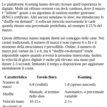
Le piattaforme iGaming hanno dovuto ricreare quell’esperienza in
digitale. Molti siti offrono versioni con deck continuo, dove il mazzo
è “infinite” grazie a un algoritmo di random number generator
(RNG) certificato. Altri ancora simulano lo shoe, ma introducono lo
“shuffle‑on‑demand”: il software mescola nuovamente le carte
quando rimane una percentuale predefinita, ad esempio il 25 % del
mazzo.
Queste differenze hanno impatti diretti sul conteggio delle carte. Nei
casinò tradizionali, il numero di mazzi è noto (spesso 6 o 8) e il
momento della mescolatura è prevedibile. Online, il numero di
mazzi può variare da 1 a 8, ma il “shuffle‑on‑demand” rende
impossibile sapere quando avverrà la prossima rimescolata. Inoltre,
la velocità di gioco digitale è molto più elevata: una mano può
durare 2‑3 secondi, limitando il tempo a disposizione per aggiornare
mentalmente il count.
Caratteristica
Tavolo fisico
iGaming
Numero di
6‑8 (visibili)
1‑8 (spesso nascosti)
mazzi
Manuale, al termine
Automatico, a percentuale
Shuffle
dello shoe
variabile
Velocità mano
10‑15 s
2‑3 s
Possibilità di