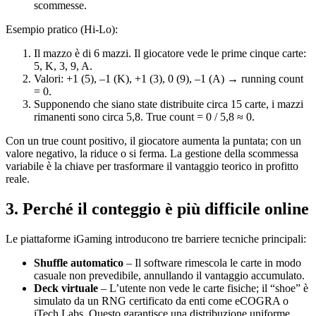
scommesse.
Esempio pratico (Hi‑Lo):
Il mazzo è di 6 mazzi. Il giocatore vede le prime cinque carte:
5, K, 3, 9, A.
Valori: +1 (5), –1 (K), +1 (3), 0 (9), –1 (A) → running count
= 0.
Supponendo che siano state distribuite circa 15 carte, i mazzi
rimanenti sono circa 5,8. True count = 0 / 5,8 ≈ 0.
Con un true count positivo, il giocatore aumenta la puntata; con un
valore negativo, la riduce o si ferma. La gestione della scommessa
variabile è la chiave per trasformare il vantaggio teorico in profitto
reale.
3. Perché il conteggio è più difficile online
Le piattaforme iGaming introducono tre barriere tecniche principali:
Shuffle automatico
– Il software rimescola le carte in modo
casuale non prevedibile, annullando il vantaggio accumulato.
Deck virtuale
– L’utente non vede le carte fisiche; il “shoe” è
simulato da un RNG certificato da enti come eCOGRA o
iTech Labs. Questo garantisce una distribuzione uniforme,