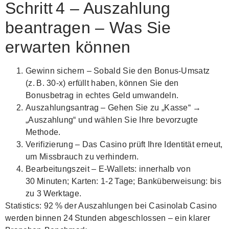
Schritt 4 – Auszahlung
beantragen – Was Sie
erwarten können
Gewinn sichern – Sobald Sie den Bonus‑Umsatz
(z. B. 30‑x) erfüllt haben, können Sie den
Bonusbetrag in echtes Geld umwandeln.
Auszahlungsantrag – Gehen Sie zu „Kasse“ →
„Auszahlung“ und wählen Sie Ihre bevorzugte
Methode.
Verifizierung – Das Casino prüft Ihre Identität erneut,
um Missbrauch zu verhindern.
Bearbeitungszeit – E‑Wallets: innerhalb von
30 Minuten; Karten: 1‑2 Tage; Banküberweisung: bis
zu 3 Werktage.
Statistics: 92 % der Auszahlungen bei Casinolab Casino
werden binnen 24 Stunden abgeschlossen – ein klarer