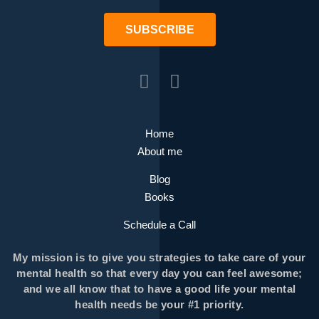
SUBSCRIBE
Home
About me
Blog
Books
Schedule a Call
My mission is to give you strategies to take care of your
mental health so that every day you can feel awesome;
and we all know that to have a good life your mental
health needs be your #1 priority.