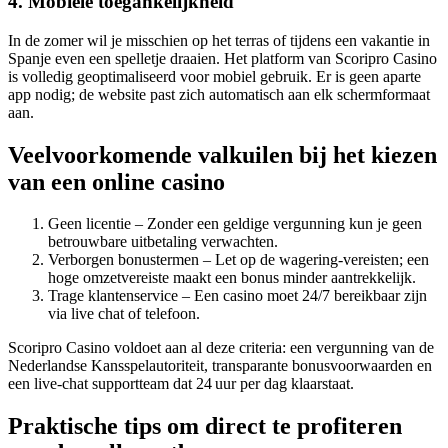
4. Mobiele toegankelijkheid
In de zomer wil je misschien op het terras of tijdens een vakantie in
Spanje even een spelletje draaien. Het platform van Scoripro Casino
is volledig geoptimaliseerd voor mobiel gebruik. Er is geen aparte
app nodig; de website past zich automatisch aan elk schermformaat
aan.
Veelvoorkomende valkuilen bij het kiezen
van een online casino
Geen licentie – Zonder een geldige vergunning kun je geen
betrouwbare uitbetaling verwachten.
Verborgen bonustermen – Let op de wagering‑vereisten; een
hoge omzetvereiste maakt een bonus minder aantrekkelijk.
Trage klantenservice – Een casino moet 24/7 bereikbaar zijn
via live chat of telefoon.
Scoripro Casino voldoet aan al deze criteria: een vergunning van de
Nederlandse Kansspelautoriteit, transparante bonusvoorwaarden en
een live‑chat supportteam dat 24 uur per dag klaarstaat.
Praktische tips om direct te profiteren