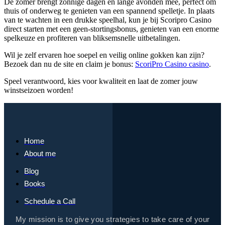
De zomer brengt zonnige dagen en lange avonden mee, perfect om
thuis of onderweg te genieten van een spannend spelletje. In plaats
van te wachten in een drukke speelhal, kun je bij Scoripro Casino
direct starten met een geen‑stortingsbonus, genieten van een enorme
spelkeuze en profiteren van bliksemsnelle uitbetalingen.
Wil je zelf ervaren hoe soepel en veilig online gokken kan zijn?
Bezoek dan nu de site en claim je bonus:
ScoriPro Casino casino
.
Speel verantwoord, kies voor kwaliteit en laat de zomer jouw
winstseizoen worden!
Home
About me
Blog
Books
Schedule a Call
My mission is to give you strategies to take care of your