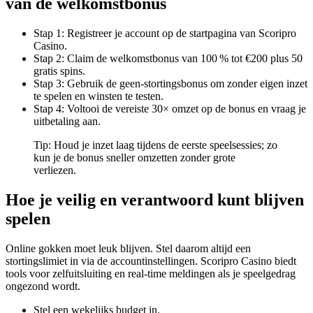
van de welkomstbonus
Stap 1: Registreer je account op de startpagina van Scoripro
Casino.
Stap 2: Claim de welkomstbonus van 100 % tot €200 plus 50
gratis spins.
Stap 3: Gebruik de geen‑stortingsbonus om zonder eigen inzet
te spelen en winsten te testen.
Stap 4: Voltooi de vereiste 30× omzet op de bonus en vraag je
uitbetaling aan.
Tip: Houd je inzet laag tijdens de eerste speelsessies; zo
kun je de bonus sneller omzetten zonder grote
verliezen.
Hoe je veilig en verantwoord kunt blijven
spelen
Online gokken moet leuk blijven. Stel daarom altijd een
stortingslimiet in via de accountinstellingen. Scoripro Casino biedt
tools voor zelfuitsluiting en real‑time meldingen als je speelgedrag
ongezond wordt.
Stel een wekelijks budget in.