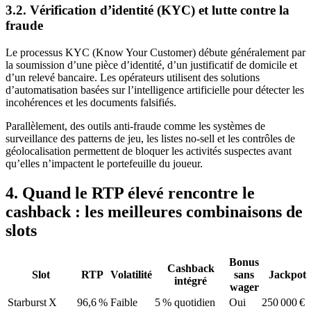
3.2. Vérification d’identité (KYC) et lutte contre la
fraude
Le processus KYC (Know Your Customer) débute généralement par
la soumission d’une pièce d’identité, d’un justificatif de domicile et
d’un relevé bancaire. Les opérateurs utilisent des solutions
d’automatisation basées sur l’intelligence artificielle pour détecter les
incohérences et les documents falsifiés.
Parallèlement, des outils anti‑fraude comme les systèmes de
surveillance des patterns de jeu, les listes no‑sell et les contrôles de
géolocalisation permettent de bloquer les activités suspectes avant
qu’elles n’impactent le portefeuille du joueur.
4. Quand le RTP élevé rencontre le
cashback : les meilleures combinaisons de
slots
Bonus
Cashback
Slot
RTP
Volatilité
sans
Jackpot
intégré
wager
Starburst X
96,6 %
Faible
5 % quotidien
Oui
250 000 €