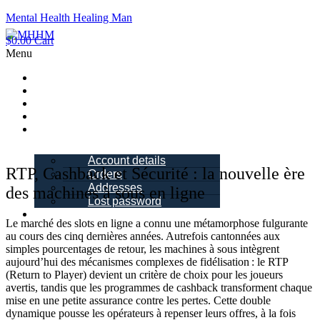
Mental Health Healing Man
$
0.00
Cart
Menu
Home
About Me
Blogs
Books
My account
Account details
RTP, Cashback et Sécurité : la nouvelle ère
Orders
Addresses
des machines à sous en ligne
Lost password
Schedule a
Le marché des slots en ligne a connu une métamorphose fulgurante
Call
au cours des cinq dernières années. Autrefois cantonnées aux
simples pourcentages de retour, les machines à sous intègrent
aujourd’hui des mécanismes complexes de fidélisation : le RTP
(Return to Player) devient un critère de choix pour les joueurs
avertis, tandis que les programmes de cashback transforment chaque
mise en une petite assurance contre les pertes. Cette double
dynamique pousse les opérateurs à repenser leurs offres, à la fois