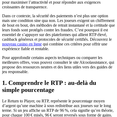
pour maximiser l’attractivité et pour répondre aux exigences
croissantes de transparence.
Dans ce contexte, la sécurité des paiements n’est plus une option
mais une condition sine qua non. Les joueurs exigent un chiffrement
de bout en bout, des méthodes de retrait instantané et la certitude que
leurs fonds sont protégés contre les fraudes. C’est pourquoi il est
essentiel de s’appuyer sur des plateformes qui allient RTP élevé,
cashback généreux et protocoles de sécurité certifiés. Découvrez le
nouveau casino en ligne
qui combine ces critères pour offrir une
expérience fiable et rentable.
Pour approfondir certains aspects techniques ou comparer les
meilleures offres, vous pouvez consulter le site Alcoolassistance, qui
propose des ressources neutres et des liens utiles vers des guides de
jeu responsable.
1. Comprendre le RTP : au‑delà du
simple pourcentage
Le Return to Player, ou RTP, représente le pourcentage moyen
d’argent qu’une machine à sous redistribue aux joueurs sur le long
terme. Si un jeu affiche un RTP de 96 %, cela signifie qu’en théorie,
pour chaque 100 € misés, 96 € seront reversés sous forme de gains.