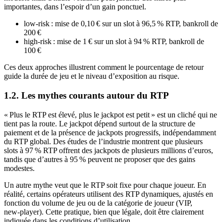
importantes, dans l’espoir d’un gain ponctuel.
low‑risk : mise de 0,10 € sur un slot à 96,5 % RTP, bankroll de
200 €
high‑risk : mise de 1 € sur un slot à 94 % RTP, bankroll de
100 €
Ces deux approches illustrent comment le pourcentage de retour
guide la durée de jeu et le niveau d’exposition au risque.
1.2. Les mythes courants autour du RTP
« Plus le RTP est élevé, plus le jackpot est petit » est un cliché qui ne
tient pas la route. Le jackpot dépend surtout de la structure de
paiement et de la présence de jackpots progressifs, indépendamment
du RTP global. Des études de l’industrie montrent que plusieurs
slots à 97 % RTP offrent des jackpots de plusieurs millions d’euros,
tandis que d’autres à 95 % peuvent ne proposer que des gains
modestes.
Un autre mythe veut que le RTP soit fixe pour chaque joueur. En
réalité, certains opérateurs utilisent des RTP dynamiques, ajustés en
fonction du volume de jeu ou de la catégorie de joueur (VIP,
new‑player). Cette pratique, bien que légale, doit être clairement
indiquée dans les conditions d’utilisation.