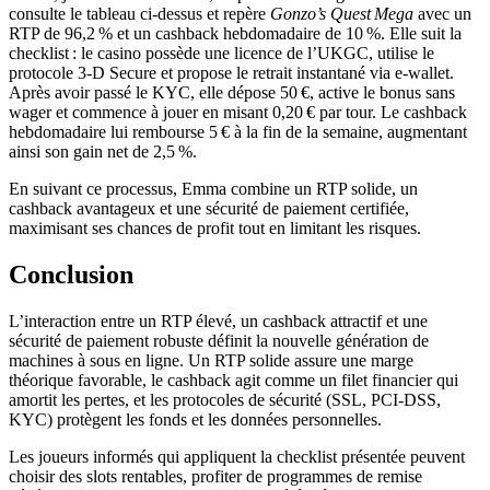
consulte le tableau ci‑dessus et repère
Gonzo’s Quest Mega
avec un
RTP de 96,2 % et un cashback hebdomadaire de 10 %. Elle suit la
checklist : le casino possède une licence de l’UKGC, utilise le
protocole 3‑D Secure et propose le retrait instantané via e‑wallet.
Après avoir passé le KYC, elle dépose 50 €, active le bonus sans
wager et commence à jouer en misant 0,20 € par tour. Le cashback
hebdomadaire lui rembourse 5 € à la fin de la semaine, augmentant
ainsi son gain net de 2,5 %.
En suivant ce processus, Emma combine un RTP solide, un
cashback avantageux et une sécurité de paiement certifiée,
maximisant ses chances de profit tout en limitant les risques.
Conclusion
L’interaction entre un RTP élevé, un cashback attractif et une
sécurité de paiement robuste définit la nouvelle génération de
machines à sous en ligne. Un RTP solide assure une marge
théorique favorable, le cashback agit comme un filet financier qui
amortit les pertes, et les protocoles de sécurité (SSL, PCI‑DSS,
KYC) protègent les fonds et les données personnelles.
Les joueurs informés qui appliquent la checklist présentée peuvent
choisir des slots rentables, profiter de programmes de remise