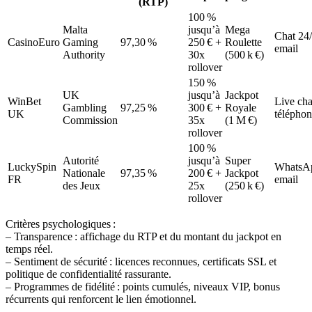
(RTP)
100 %
Malta
jusqu’à
Mega
Chat 24/
CasinoEuro
Gaming
97,30 %
250 € +
Roulette
email
Authority
30x
(500 k €)
rollover
150 %
UK
jusqu’à
Jackpot
WinBet
Live cha
Gambling
97,25 %
300 € +
Royale
UK
télépho
Commission
35x
(1 M €)
rollover
100 %
Autorité
jusqu’à
Super
LuckySpin
WhatsA
Nationale
97,35 %
200 € +
Jackpot
FR
email
des Jeux
25x
(250 k €)
rollover
Critères psychologiques :
– Transparence : affichage du RTP et du montant du jackpot en
temps réel.
– Sentiment de sécurité : licences reconnues, certificats SSL et
politique de confidentialité rassurante.
– Programmes de fidélité : points cumulés, niveaux VIP, bonus
récurrents qui renforcent le lien émotionnel.