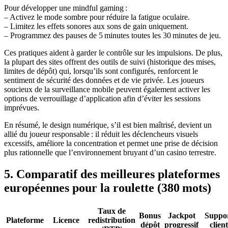
Pour développer une mindful gaming :
– Activez le mode sombre pour réduire la fatigue oculaire.
– Limitez les effets sonores aux sons de gain uniquement.
– Programmez des pauses de 5 minutes toutes les 30 minutes de jeu.
Ces pratiques aident à garder le contrôle sur les impulsions. De plus,
la plupart des sites offrent des outils de suivi (historique des mises,
limites de dépôt) qui, lorsqu’ils sont configurés, renforcent le
sentiment de sécurité des données et de vie privée. Les joueurs
soucieux de la surveillance mobile peuvent également activer les
options de verrouillage d’application afin d’éviter les sessions
imprévues.
En résumé, le design numérique, s’il est bien maîtrisé, devient un
allié du joueur responsable : il réduit les déclencheurs visuels
excessifs, améliore la concentration et permet une prise de décision
plus rationnelle que l’environnement bruyant d’un casino terrestre.
5. Comparatif des meilleures plateformes
européennes pour la roulette (380 mots)
Taux de
Bonus
Jackpot
Suppo
Plateforme
Licence
redistribution
dépôt
progressif
client