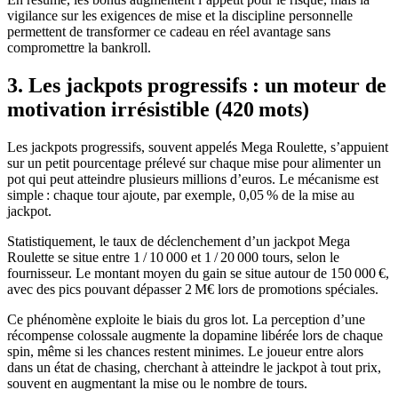
vigilance sur les exigences de mise et la discipline personnelle
permettent de transformer ce cadeau en réel avantage sans
compromettre la bankroll.
3. Les jackpots progressifs : un moteur de
motivation irrésistible (420 mots)
Les jackpots progressifs, souvent appelés Mega Roulette, s’appuient
sur un petit pourcentage prélevé sur chaque mise pour alimenter un
pot qui peut atteindre plusieurs millions d’euros. Le mécanisme est
simple : chaque tour ajoute, par exemple, 0,05 % de la mise au
jackpot.
Statistiquement, le taux de déclenchement d’un jackpot Mega
Roulette se situe entre 1 / 10 000 et 1 / 20 000 tours, selon le
fournisseur. Le montant moyen du gain se situe autour de 150 000 €,
avec des pics pouvant dépasser 2 M€ lors de promotions spéciales.
Ce phénomène exploite le biais du gros lot. La perception d’une
récompense colossale augmente la dopamine libérée lors de chaque
spin, même si les chances restent minimes. Le joueur entre alors
dans un état de chasing, cherchant à atteindre le jackpot à tout prix,
souvent en augmentant la mise ou le nombre de tours.