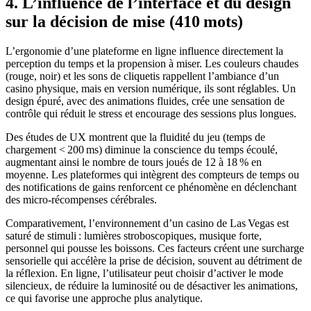
4. L’influence de l’interface et du design
sur la décision de mise (410 mots)
L’ergonomie d’une plateforme en ligne influence directement la
perception du temps et la propension à miser. Les couleurs chaudes
(rouge, noir) et les sons de cliquetis rappellent l’ambiance d’un
casino physique, mais en version numérique, ils sont réglables. Un
design épuré, avec des animations fluides, crée une sensation de
contrôle qui réduit le stress et encourage des sessions plus longues.
Des études de UX montrent que la fluidité du jeu (temps de
chargement < 200 ms) diminue la conscience du temps écoulé,
augmentant ainsi le nombre de tours joués de 12 à 18 % en
moyenne. Les plateformes qui intègrent des compteurs de temps ou
des notifications de gains renforcent ce phénomène en déclenchant
des micro‑récompenses cérébrales.
Comparativement, l’environnement d’un casino de Las Vegas est
saturé de stimuli : lumières stroboscopiques, musique forte,
personnel qui pousse les boissons. Ces facteurs créent une surcharge
sensorielle qui accélère la prise de décision, souvent au détriment de
la réflexion. En ligne, l’utilisateur peut choisir d’activer le mode
silencieux, de réduire la luminosité ou de désactiver les animations,
ce qui favorise une approche plus analytique.