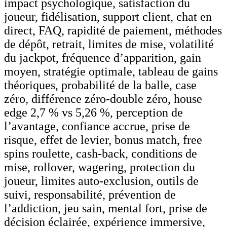
impact psychologique, satisfaction du
joueur, fidélisation, support client, chat en
direct, FAQ, rapidité de paiement, méthodes
de dépôt, retrait, limites de mise, volatilité
du jackpot, fréquence d’apparition, gain
moyen, stratégie optimale, tableau de gains
théoriques, probabilité de la balle, case
zéro, différence zéro‑double zéro, house
edge 2,7 % vs 5,26 %, perception de
l’avantage, confiance accrue, prise de
risque, effet de levier, bonus match, free
spins roulette, cash‑back, conditions de
mise, rollover, wagering, protection du
joueur, limites auto‑exclusion, outils de
suivi, responsabilité, prévention de
l’addiction, jeu sain, mental fort, prise de
décision éclairée, expérience immersive,