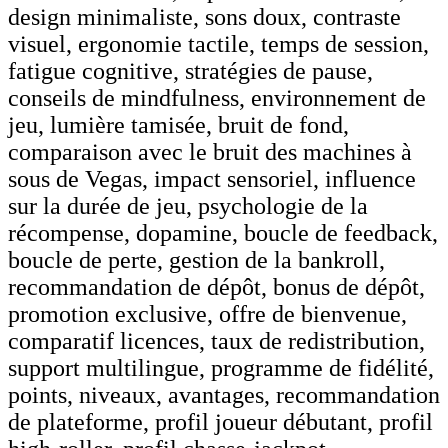
design minimaliste, sons doux, contraste
visuel, ergonomie tactile, temps de session,
fatigue cognitive, stratégies de pause,
conseils de mindfulness, environnement de
jeu, lumière tamisée, bruit de fond,
comparaison avec le bruit des machines à
sous de Vegas, impact sensoriel, influence
sur la durée de jeu, psychologie de la
récompense, dopamine, boucle de feedback,
boucle de perte, gestion de la bankroll,
recommandation de dépôt, bonus de dépôt,
promotion exclusive, offre de bienvenue,
comparatif licences, taux de redistribution,
support multilingue, programme de fidélité,
points, niveaux, avantages, recommandation
de plateforme, profil joueur débutant, profil