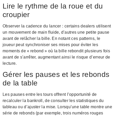
Lire le rythme de la roue et du
croupier
Observer la cadence du lancer : certains dealers utilisent
un mouvement de main fluide, d’autres une petite pause
avant de relâcher la bille. En notant ces patterns, le
joueur peut synchroniser ses mises pour éviter les
moments de « rebond » où la bille rebondit plusieurs fois
avant de s’arrêter, augmentant ainsi le risque d’erreur de
lecture.
Gérer les pauses et les rebonds
de la table
Les pauses entre les tours offrent l’opportunité de
recalculer la bankroll, de consulter les statistiques du
tableau ou d’ajuster la mise. Lorsqu’une table montre une
série de rebonds (par exemple, trois numéros rouges