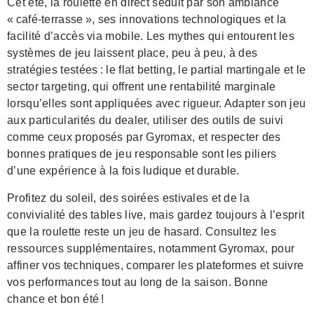
Cet été, la roulette en direct séduit par son ambiance
« café‑terrasse », ses innovations technologiques et la
facilité d’accès via mobile. Les mythes qui entourent les
systèmes de jeu laissent place, peu à peu, à des
stratégies testées : le flat betting, le partial martingale et le
sector targeting, qui offrent une rentabilité marginale
lorsqu’elles sont appliquées avec rigueur. Adapter son jeu
aux particularités du dealer, utiliser des outils de suivi
comme ceux proposés par Gyromax, et respecter des
bonnes pratiques de jeu responsable sont les piliers
d’une expérience à la fois ludique et durable.
Profitez du soleil, des soirées estivales et de la
convivialité des tables live, mais gardez toujours à l’esprit
que la roulette reste un jeu de hasard. Consultez les
ressources supplémentaires, notamment Gyromax, pour
affiner vos techniques, comparer les plateformes et suivre
vos performances tout au long de la saison. Bonne
chance et bon été !