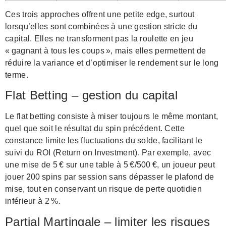
Ces trois approches offrent une petite edge, surtout
lorsqu’elles sont combinées à une gestion stricte du
capital. Elles ne transforment pas la roulette en jeu
« gagnant à tous les coups », mais elles permettent de
réduire la variance et d’optimiser le rendement sur le long
terme.
Flat Betting – gestion du capital
Le flat betting consiste à miser toujours le même montant,
quel que soit le résultat du spin précédent. Cette
constance limite les fluctuations du solde, facilitant le
suivi du ROI (Return on Investment). Par exemple, avec
une mise de 5 € sur une table à 5 €/500 €, un joueur peut
jouer 200 spins par session sans dépasser le plafond de
mise, tout en conservant un risque de perte quotidien
inférieur à 2 %.
Partial Martingale – limiter les risques