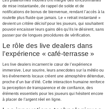
Les plateformes mobiles ont intégré des fonctionnalités
de mise instantanée, de rappel de solde et de
notifications de bonus de bienvenue, rendant l’accès à la
roulette plus fluide que jamais. Le « retrait instantané »
devient un critère décisif pour les joueurs, qui souhaitent
pouvoir encaisser leurs gains dès qu’ils le désirent, sans
passer par de longues procédures de vérification.
Le rôle des live dealers dans
l’expérience « café‑terrasse »
Les live dealers incarnent le cœur de l’expérience
immersive. Leur sourire, leurs anecdotes sur la météo ou
les événements locaux créent une atmosphère détendue,
proche d’un bar d’été. Cette interaction humaine renforce
la perception de transparence et de confiance, des
éléments essentiels pour les joueurs qui hésitent encore
à placer de l’argent réel en ligne.