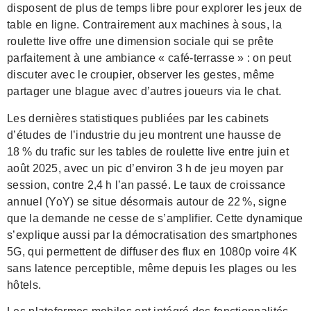
disposent de plus de temps libre pour explorer les jeux de
table en ligne. Contrairement aux machines à sous, la
roulette live offre une dimension sociale qui se prête
parfaitement à une ambiance « café‑terrasse » : on peut
discuter avec le croupier, observer les gestes, même
partager une blague avec d’autres joueurs via le chat.
Les dernières statistiques publiées par les cabinets
d’études de l’industrie du jeu montrent une hausse de
18 % du trafic sur les tables de roulette live entre juin et
août 2025, avec un pic d’environ 3 h de jeu moyen par
session, contre 2,4 h l’an passé. Le taux de croissance
annuel (YoY) se situe désormais autour de 22 %, signe
que la demande ne cesse de s’amplifier. Cette dynamique
s’explique aussi par la démocratisation des smartphones
5G, qui permettent de diffuser des flux en 1080p voire 4K
sans latence perceptible, même depuis les plages ou les
hôtels.