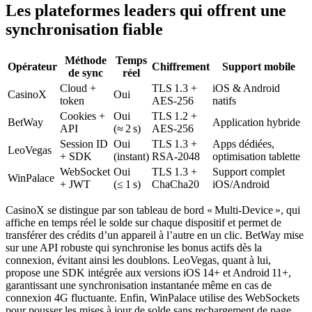
Les plateformes leaders qui offrent une
synchronisation fiable
Méthode
Temps
Opérateur
Chiffrement
Support mobile
de sync
réel
Cloud +
TLS 1.3 +
iOS & Android
CasinoX
Oui
token
AES‑256
natifs
Cookies +
Oui
TLS 1.2 +
BetWay
Application hybride
API
(≈ 2 s)
AES‑256
Session ID
Oui
TLS 1.3 +
Apps dédiées,
LeoVegas
+ SDK
(instant)
RSA‑2048
optimisation tablette
WebSocket
Oui
TLS 1.3 +
Support complet
WinPalace
+ JWT
(≤ 1 s)
ChaCha20
iOS/Android
CasinoX se distingue par son tableau de bord « Multi‑Device », qui
affiche en temps réel le solde sur chaque dispositif et permet de
transférer des crédits d’un appareil à l’autre en un clic. BetWay mise
sur une API robuste qui synchronise les bonus actifs dès la
connexion, évitant ainsi les doublons. LeoVegas, quant à lui,
propose une SDK intégrée aux versions iOS 14+ et Android 11+,
garantissant une synchronisation instantanée même en cas de
connexion 4G fluctuante. Enfin, WinPalace utilise des WebSockets
pour pousser les mises à jour de solde sans rechargement de page,