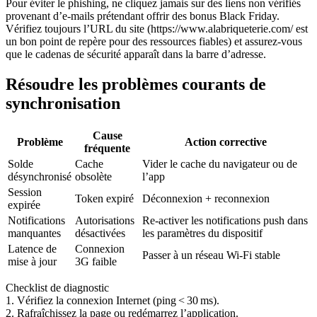
Pour éviter le phishing, ne cliquez jamais sur des liens non vérifiés
provenant d’e‑mails prétendant offrir des bonus Black Friday.
Vérifiez toujours l’URL du site (https://www.alabriqueterie.com/ est
un bon point de repère pour des ressources fiables) et assurez‑vous
que le cadenas de sécurité apparaît dans la barre d’adresse.
Résoudre les problèmes courants de
synchronisation
Cause
Problème
Action corrective
fréquente
Solde
Cache
Vider le cache du navigateur ou de
désynchronisé
obsolète
l’app
Session
Token expiré
Déconnexion + reconnexion
expirée
Notifications
Autorisations
Re‑activer les notifications push dans
manquantes
désactivées
les paramètres du dispositif
Latence de
Connexion
Passer à un réseau Wi‑Fi stable
mise à jour
3G faible
Checklist de diagnostic
1. Vérifiez la connexion Internet (ping < 30 ms).
2. Rafraîchissez la page ou redémarrez l’application.