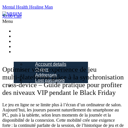
Mental Health Healing Man
$
0.00
Cart
Menu
Home
About Me
Blogs
Books
My account
Account details
Optimiser votre expérience de jeu
Orders
Addresses
multi‑plateforme grâce à la synchronisation
Lost password
cross‑device – Guide pratique pour profiter
Schedule a
Call
des niveaux VIP pendant le Black Friday
Le jeu en ligne ne se limite plus à l’écran d’un ordinateur de salon.
Aujourd’hui, les joueurs passent naturellement du smartphone au
PC, puis à la tablette, selon leurs moments de la journée et la
disponibilité de la connexion. Cette mobilité crée une exigence
forte : la continuité parfaite de la session, de l’historique de jeu et de