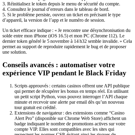
3. Réinitialisez le token depuis le menu de sécurité du compte.
4. Consultez le journal d’erreurs dans le tableau de bord.
5. Si le problème persiste, ouvrez un ticket en précisant le type
d’appareil, la version de l’app et le numéro de session.
Un ticket efficace indique : « Je rencontre une désynchronisation du
solde entre mon iPhone (iOS 16.5) et mon PC (Chrome 112). Le
dernier token généré le 5 novembre à 14 h32 semble invalide. » Cela
permet au support de reproduire rapidement le bug et de proposer
une solution.
Conseils avancés : automatiser votre
expérience VIP pendant le Black Friday
Scripts approuvés : certains casinos offrent une API publique
qui permet de récupérer les bonus en temps réel. En utilisant
un petit script Python, vous pouvez interroger l’API chaque
minute et recevoir une alerte par email dès qu’un nouveau
tour gratuit est crédité.
Extensions de navigateur : des extensions comme “Casino
Alert Pro” (disponible sur Chrome Web Store) affichent un
badge indiquant le nombre de promotions actives sur votre
compte VIP. Elles sont compatibles avec les sites qui
respectent les normes CSP, évitant ainsi les risques de