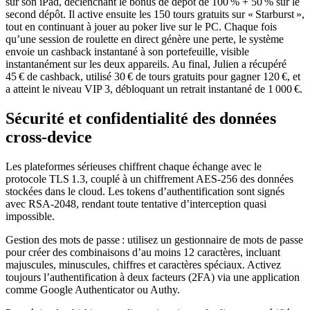
sur son iPad, déclenchant le bonus de dépôt de 100 % + 50 % sur le
second dépôt. Il active ensuite les 150 tours gratuits sur « Starburst »,
tout en continuant à jouer au poker live sur le PC. Chaque fois
qu’une session de roulette en direct génère une perte, le système
envoie un cashback instantané à son portefeuille, visible
instantanément sur les deux appareils. Au final, Julien a récupéré
45 € de cashback, utilisé 30 € de tours gratuits pour gagner 120 €, et
a atteint le niveau VIP 3, débloquant un retrait instantané de 1 000 €.
Sécurité et confidentialité des données
cross‑device
Les plateformes sérieuses chiffrent chaque échange avec le
protocole TLS 1.3, couplé à un chiffrement AES‑256 des données
stockées dans le cloud. Les tokens d’authentification sont signés
avec RSA‑2048, rendant toute tentative d’interception quasi
impossible.
Gestion des mots de passe : utilisez un gestionnaire de mots de passe
pour créer des combinaisons d’au moins 12 caractères, incluant
majuscules, minuscules, chiffres et caractères spéciaux. Activez
toujours l’authentification à deux facteurs (2FA) via une application
comme Google Authenticator ou Authy.