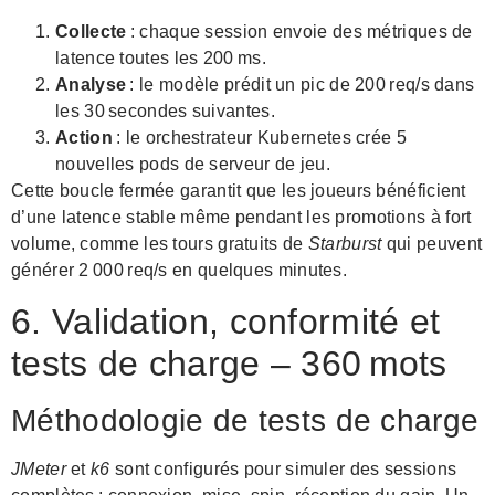
Collecte
: chaque session envoie des métriques de
latence toutes les 200 ms.
Analyse
: le modèle prédit un pic de 200 req/s dans
les 30 secondes suivantes.
Action
: le orchestrateur Kubernetes crée 5
nouvelles pods de serveur de jeu.
Cette boucle fermée garantit que les joueurs bénéficient
d’une latence stable même pendant les promotions à fort
volume, comme les tours gratuits de
Starburst
qui peuvent
générer 2 000 req/s en quelques minutes.
6. Validation, conformité et
tests de charge – 360 mots
Méthodologie de tests de charge
JMeter
et
k6
sont configurés pour simuler des sessions