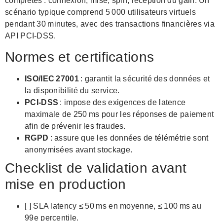
complètes : connexion, mise, spin, réception du gain. Un
scénario typique comprend 5 000 utilisateurs virtuels
pendant 30 minutes, avec des transactions financières via
API PCI‑DSS.
Normes et certifications
ISO/IEC 27001
: garantit la sécurité des données et
la disponibilité du service.
PCI‑DSS
: impose des exigences de latence
maximale de 250 ms pour les réponses de paiement
afin de prévenir les fraudes.
RGPD
: assure que les données de télémétrie sont
anonymisées avant stockage.
Checklist de validation avant
mise en production
[ ] SLA latency ≤ 50 ms en moyenne, ≤ 100 ms au
99e percentile.