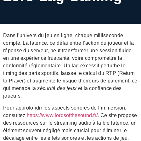
Dans l’univers du jeu en ligne, chaque milliseconde
compte. La latence, ce délai entre l’action du joueur et la
réponse du serveur, peut transformer une session fluide
en une expérience frustrante, voire compromettre la
conformité réglementaire. Un lag excessif perturbe le
timing des paris sportifs, fausse le calcul du RTP (Return
to Player) et augmente le risque d’erreurs de paiement, ce
qui menace la
sécurité des jeux
et la confiance des
joueurs.
Pour approfondir les aspects sonores de l’immersion,
consultez
https://www.lordsofthesound.fr/
. Ce site propose
des ressources sur le streaming audio à faible latence, un
élément souvent négligé mais crucial pour éliminer le
décalage entre les effets sonores et les actions de jeu.