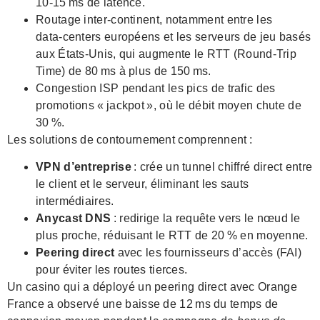
10‑15 ms de latence.
Routage inter‑continent, notamment entre les
data‑centers européens et les serveurs de jeu basés
aux États‑Unis, qui augmente le RTT (Round‑Trip
Time) de 80 ms à plus de 150 ms.
Congestion ISP pendant les pics de trafic des
promotions « jackpot », où le débit moyen chute de
30 %.
Les solutions de contournement comprennent :
VPN d’entreprise
: crée un tunnel chiffré direct entre
le client et le serveur, éliminant les sauts
intermédiaires.
Anycast DNS
: redirige la requête vers le nœud le
plus proche, réduisant le RTT de 20 % en moyenne.
Peering direct
avec les fournisseurs d’accès (FAI)
pour éviter les routes tierces.
Un casino qui a déployé un peering direct avec Orange
France a observé une baisse de 12 ms du temps de