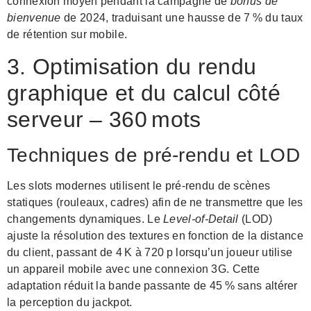
connexion moyen pendant la campagne de
bonus de
bienvenue
de 2024, traduisant une hausse de 7 % du taux
de rétention sur mobile.
3. Optimisation du rendu
graphique et du calcul côté
serveur – 360 mots
Techniques de pré‑rendu et LOD
Les slots modernes utilisent le pré‑rendu de scènes
statiques (rouleaux, cadres) afin de ne transmettre que les
changements dynamiques. Le
Level‑of‑Detail
(LOD)
ajuste la résolution des textures en fonction de la distance
du client, passant de 4 K à 720 p lorsqu’un joueur utilise
un appareil mobile avec une connexion 3G. Cette
adaptation réduit la bande passante de 45 % sans altérer
la perception du jackpot.