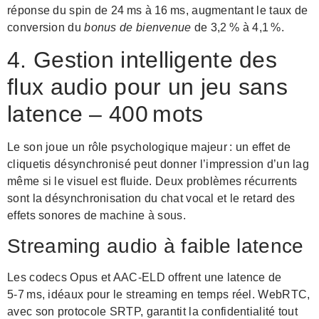
réponse du spin de 24 ms à 16 ms, augmentant le taux de
conversion du
bonus de bienvenue
de 3,2 % à 4,1 %.
4. Gestion intelligente des
flux audio pour un jeu sans
latence – 400 mots
Le son joue un rôle psychologique majeur : un effet de
cliquetis désynchronisé peut donner l’impression d’un lag
même si le visuel est fluide. Deux problèmes récurrents
sont la désynchronisation du chat vocal et le retard des
effets sonores de machine à sous.
Streaming audio à faible latence
Les codecs Opus et AAC‑ELD offrent une latence de
5‑7 ms, idéaux pour le streaming en temps réel. WebRTC,
avec son protocole SRTP, garantit la confidentialité tout