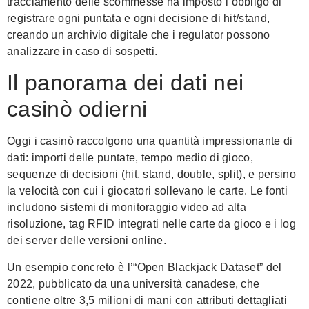
tracciamento delle scommesse ha imposto l’obbligo di
registrare ogni puntata e ogni decisione di hit/stand,
creando un archivio digitale che i regulator possono
analizzare in caso di sospetti.
Il panorama dei dati nei
casinò odierni
Oggi i casinò raccolgono una quantità impressionante di
dati: importi delle puntate, tempo medio di gioco,
sequenze di decisioni (hit, stand, double, split), e persino
la velocità con cui i giocatori sollevano le carte. Le fonti
includono sistemi di monitoraggio video ad alta
risoluzione, tag RFID integrati nelle carte da gioco e i log
dei server delle versioni online.
Un esempio concreto è l’“Open Blackjack Dataset” del
2022, pubblicato da una università canadese, che
contiene oltre 3,5 milioni di mani con attributi dettagliati