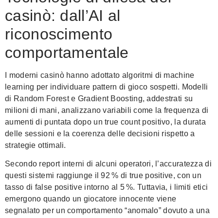
casinò: dall’AI al
riconoscimento
comportamentale
I moderni casinò hanno adottato algoritmi di machine
learning per individuare pattern di gioco sospetti. Modelli
di Random Forest e Gradient Boosting, addestrati su
milioni di mani, analizzano variabili come la frequenza di
aumenti di puntata dopo un true count positivo, la durata
delle sessioni e la coerenza delle decisioni rispetto a
strategie ottimali.
Secondo report interni di alcuni operatori, l’accuratezza di
questi sistemi raggiunge il 92 % di true positive, con un
tasso di false positive intorno al 5 %. Tuttavia, i limiti etici
emergono quando un giocatore innocente viene
segnalato per un comportamento “anomalo” dovuto a una