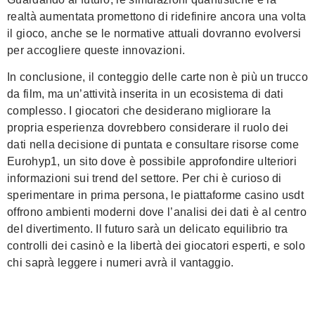
realtà aumentata promettono di ridefinire ancora una volta
il gioco, anche se le normative attuali dovranno evolversi
per accogliere queste innovazioni.
In conclusione, il conteggio delle carte non è più un trucco
da film, ma un’attività inserita in un ecosistema di dati
complesso. I giocatori che desiderano migliorare la
propria esperienza dovrebbero considerare il ruolo dei
dati nella decisione di puntata e consultare risorse come
Eurohyp1, un sito dove è possibile approfondire ulteriori
informazioni sui trend del settore. Per chi è curioso di
sperimentare in prima persona, le piattaforme casino usdt
offrono ambienti moderni dove l’analisi dei dati è al centro
del divertimento. Il futuro sarà un delicato equilibrio tra
controlli dei casinò e la libertà dei giocatori esperti, e solo
chi saprà leggere i numeri avrà il vantaggio.