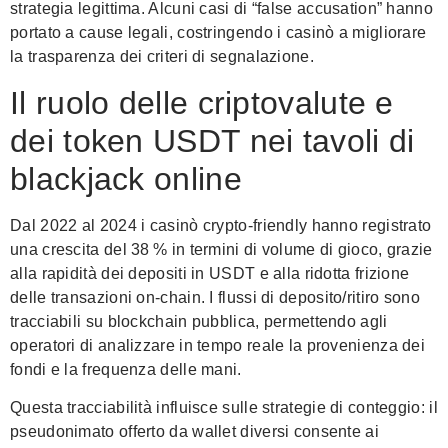
strategia legittima. Alcuni casi di “false accusation” hanno
portato a cause legali, costringendo i casinò a migliorare
la trasparenza dei criteri di segnalazione.
Il ruolo delle criptovalute e
dei token USDT nei tavoli di
blackjack online
Dal 2022 al 2024 i casinò crypto‑friendly hanno registrato
una crescita del 38 % in termini di volume di gioco, grazie
alla rapidità dei depositi in USDT e alla ridotta frizione
delle transazioni on‑chain. I flussi di deposito/ritiro sono
tracciabili su blockchain pubblica, permettendo agli
operatori di analizzare in tempo reale la provenienza dei
fondi e la frequenza delle mani.
Questa tracciabilità influisce sulle strategie di conteggio: il
pseudonimato offerto da wallet diversi consente ai