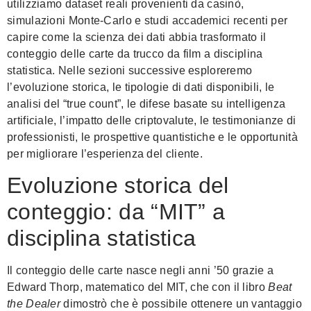
utilizziamo dataset reali provenienti da casinò,
simulazioni Monte‑Carlo e studi accademici recenti per
capire come la scienza dei dati abbia trasformato il
conteggio delle carte da trucco da film a disciplina
statistica. Nelle sezioni successive esploreremo
l’evoluzione storica, le tipologie di dati disponibili, le
analisi del “true count”, le difese basate su intelligenza
artificiale, l’impatto delle criptovalute, le testimonianze di
professionisti, le prospettive quantistiche e le opportunità
per migliorare l’esperienza del cliente.
Evoluzione storica del
conteggio: da “MIT” a
disciplina statistica
Il conteggio delle carte nasce negli anni ’50 grazie a
Edward Thorp, matematico del MIT, che con il libro
Beat
the Dealer
dimostrò che è possibile ottenere un vantaggio