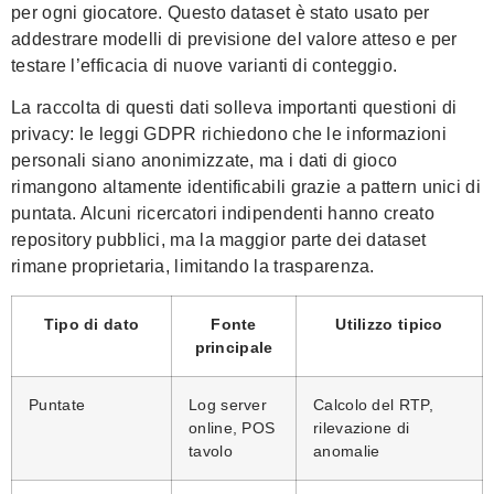
per ogni giocatore. Questo dataset è stato usato per
addestrare modelli di previsione del valore atteso e per
testare l’efficacia di nuove varianti di conteggio.
La raccolta di questi dati solleva importanti questioni di
privacy: le leggi GDPR richiedono che le informazioni
personali siano anonimizzate, ma i dati di gioco
rimangono altamente identificabili grazie a pattern unici di
puntata. Alcuni ricercatori indipendenti hanno creato
repository pubblici, ma la maggior parte dei dataset
rimane proprietaria, limitando la trasparenza.
Tipo di dato
Fonte
Utilizzo tipico
principale
Puntate
Log server
Calcolo del RTP,
online, POS
rilevazione di
tavolo
anomalie