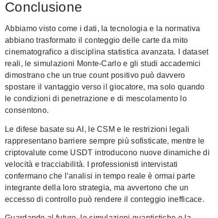
Conclusione
Abbiamo visto come i dati, la tecnologia e la normativa
abbiano trasformato il conteggio delle carte da mito
cinematografico a disciplina statistica avanzata. I dataset
reali, le simulazioni Monte‑Carlo e gli studi accademici
dimostrano che un true count positivo può davvero
spostare il vantaggio verso il giocatore, ma solo quando
le condizioni di penetrazione e di mescolamento lo
consentono.
Le difese basate su AI, le CSM e le restrizioni legali
rappresentano barriere sempre più sofisticate, mentre le
criptovalute come USDT introducono nuove dinamiche di
velocità e tracciabilità. I professionisti intervistati
confermano che l’analisi in tempo reale è ormai parte
integrante della loro strategia, ma avvertono che un
eccesso di controllo può rendere il conteggio inefficace.
Guardando al futuro, le simulazioni quantistiche e la