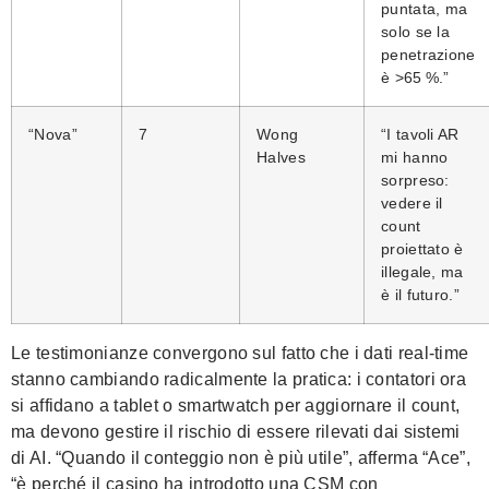
puntata, ma
solo se la
penetrazione
è >65 %.”
“Nova”
7
Wong
“I tavoli AR
Halves
mi hanno
sorpreso:
vedere il
count
proiettato è
illegale, ma
è il futuro.”
Le testimonianze convergono sul fatto che i dati real‑time
stanno cambiando radicalmente la pratica: i contatori ora
si affidano a tablet o smartwatch per aggiornare il count,
ma devono gestire il rischio di essere rilevati dai sistemi
di AI. “Quando il conteggio non è più utile”, afferma “Ace”,
“è perché il casino ha introdotto una CSM con