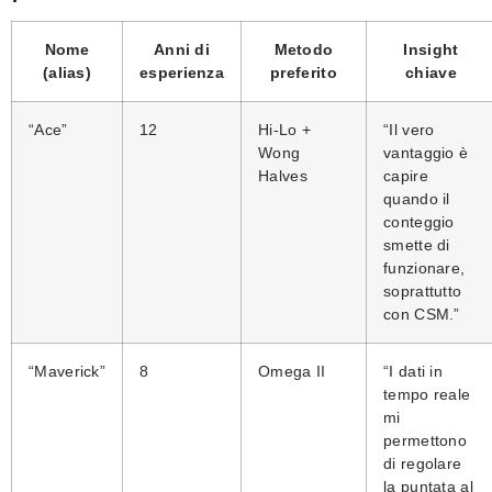
Nome
Anni di
Metodo
Insight
(alias)
esperienza
preferito
chiave
“Ace”
12
Hi‑Lo +
“Il vero
Wong
vantaggio è
Halves
capire
quando il
conteggio
smette di
funzionare,
soprattutto
con CSM.”
“Maverick”
8
Omega II
“I dati in
tempo reale
mi
permettono
di regolare
la puntata al