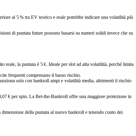
eriore al 5 % tra EV teorico e reale potrebbe indicare una volatilità più
cisioni di puntata future possono basarsi su numeri solidi invece che su
 reale, la puntata è 5 €. Ideale per slot ad alta volatilità, perché limita
ncite frequenti compensano il basso rischio.
unziona solo con bankroll ampi e volatilità media, altrimenti il rischio
i 0,07 € per spin. La Bet‑the‑Bankroll offre una maggiore protezione in
 la dimensione della puntata al nuovo bankroll e tenendo conto dei