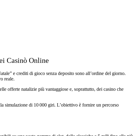
nei Casinò Online
Natale” e crediti di gioco senza deposito sono all’ordine del giorno.
o reale.
le offerte natalizie più vantaggiose e, soprattutto, dei casino che
la simulazione di 10 000 giri. L’obiettivo è fornire un percorso