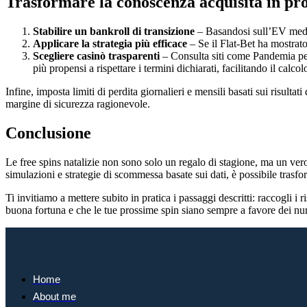
Trasformare la conoscenza acquisita in prof
Stabilire un bankroll di transizione
– Basandosi sull’EV medio 
Applicare la strategia più efficace
– Se il Flat‑Bet ha mostrato
Scegliere casinò trasparenti
– Consulta siti come Pandemia per
più propensi a rispettare i termini dichiarati, facilitando il calcolo 
Infine, imposta limiti di perdita giornalieri e mensili basati sui risult
margine di sicurezza ragionevole.
Conclusione
Le free spins natalizie non sono solo un regalo di stagione, ma un vero
simulazioni e strategie di scommessa basate sui dati, è possibile trasf
Ti invitiamo a mettere subito in pratica i passaggi descritti: raccogli i 
buona fortuna e che le tue prossime spin siano sempre a favore dei nu
Home
About me