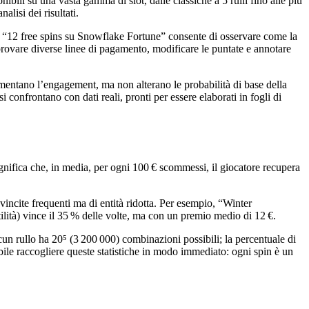
bili su una vasta gamma di slot, dalle classiche a 5 rulli fino alle più
lisi dei risultati.
 di “12 free spins su Snowflake Fortune” consente di osservare come la
ò provare diverse linee di pagamento, modificare le puntate e annotare
mentano l’engagement, ma non alterano le probabilità di base della
si confrontano con dati reali, pronti per essere elaborati in fogli di
gnifica che, in media, per ogni 100 € scommessi, il giocatore recupera
 vincite frequenti ma di entità ridotta. Per esempio, “Winter
ità) vince il 35 % delle volte, ma con un premio medio di 12 €.
cun rullo ha 20⁵ (3 200 000) combinazioni possibili; la percentuale di
ile raccogliere queste statistiche in modo immediato: ogni spin è un