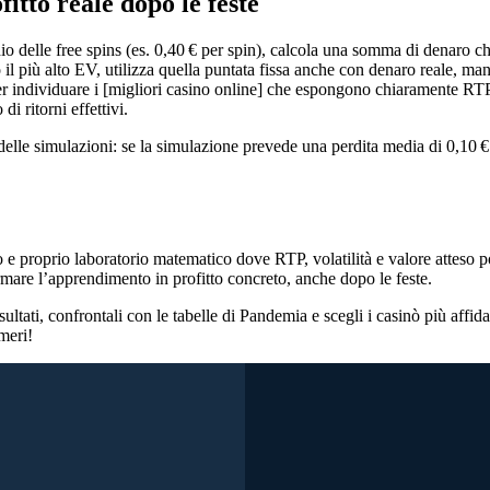
itto reale dopo le feste
delle free spins (es. 0,40 € per spin), calcola una somma di denaro che
 il più alto EV, utilizza quella puntata fissa anche con denaro reale, man
 individuare i [migliori casino online] che espongono chiaramente RTP,
di ritorni effettivi.
ati delle simulazioni: se la simulazione prevede una perdita media di 0,10 
 e proprio laboratorio matematico dove RTP, volatilità e valore atteso p
ormare l’apprendimento in profitto concreto, anche dopo le feste.
risultati, confrontali con le tabelle di Pandemia e scegli i casinò più aff
meri!