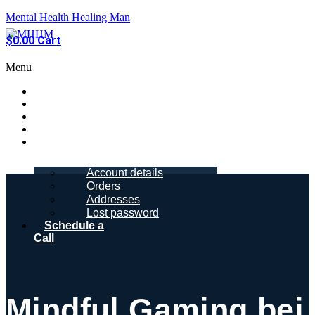
Mental Health Healing Man
$
0.00
Cart
Menu
Home
About Me
Blogs
Books
My account
Account details
Orders
Addresses
Lost password
Schedule a
Call
Mindful Gaming bei