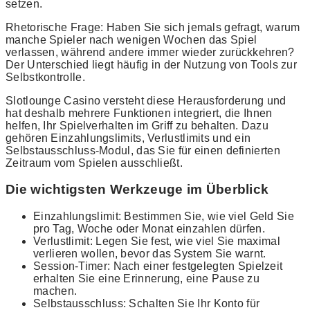
setzen.
Rhetorische Frage: Haben Sie sich jemals gefragt, warum
manche Spieler nach wenigen Wochen das Spiel
verlassen, während andere immer wieder zurückkehren?
Der Unterschied liegt häufig in der Nutzung von Tools zur
Selbstkontrolle.
Slotlounge Casino versteht diese Herausforderung und
hat deshalb mehrere Funktionen integriert, die Ihnen
helfen, Ihr Spielverhalten im Griff zu behalten. Dazu
gehören Einzahlungslimits, Verlustlimits und ein
Selbstausschluss‑Modul, das Sie für einen definierten
Zeitraum vom Spielen ausschließt.
Die wichtigsten Werkzeuge im Überblick
Einzahlungslimit: Bestimmen Sie, wie viel Geld Sie
pro Tag, Woche oder Monat einzahlen dürfen.
Verlustlimit: Legen Sie fest, wie viel Sie maximal
verlieren wollen, bevor das System Sie warnt.
Session‑Timer: Nach einer festgelegten Spielzeit
erhalten Sie eine Erinnerung, eine Pause zu
machen.
Selbstausschluss: Schalten Sie Ihr Konto für