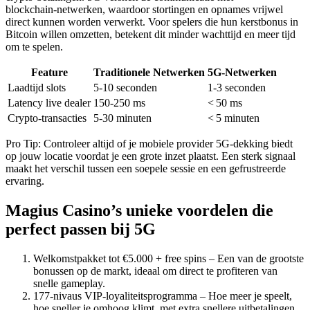
blockchain‑netwerken, waardoor stortingen en opnames vrijwel
direct kunnen worden verwerkt. Voor spelers die hun kerstbonus in
Bitcoin willen omzetten, betekent dit minder wachttijd en meer tijd
om te spelen.
Feature
Traditionele Netwerken
5G‑Netwerken
Laadtijd slots
5‑10 seconden
1‑3 seconden
Latency live dealer
150‑250 ms
< 50 ms
Crypto‑transacties
5‑30 minuten
< 5 minuten
Pro Tip: Controleer altijd of je mobiele provider 5G‑dekking biedt
op jouw locatie voordat je een grote inzet plaatst. Een sterk signaal
maakt het verschil tussen een soepele sessie en een gefrustreerde
ervaring.
Magius Casino’s unieke voordelen die
perfect passen bij 5G
Welkomstpakket tot €5.000 + free spins – Een van de grootste
bonussen op de markt, ideaal om direct te profiteren van
snelle gameplay.
177‑nivaus VIP‑loyaliteitsprogramma – Hoe meer je speelt,
hoe sneller je omhoog klimt, met extra snellere uitbetalingen