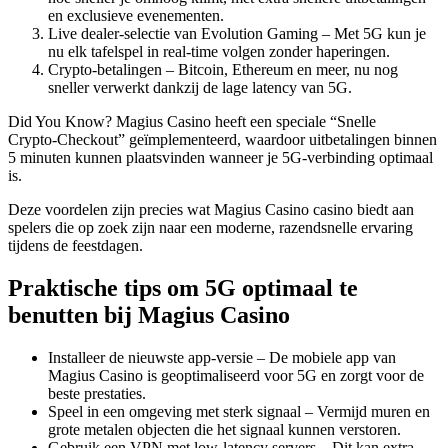
en exclusieve evenementen.
Live dealer‑selectie van Evolution Gaming – Met 5G kun je
nu elk tafelspel in real‑time volgen zonder haperingen.
Crypto‑betalingen – Bitcoin, Ethereum en meer, nu nog
sneller verwerkt dankzij de lage latency van 5G.
Did You Know? Magius Casino heeft een speciale “Snelle
Crypto‑Checkout” geïmplementeerd, waardoor uitbetalingen binnen
5 minuten kunnen plaatsvinden wanneer je 5G‑verbinding optimaal
is.
Deze voordelen zijn precies wat Magius Casino casino biedt aan
spelers die op zoek zijn naar een moderne, razendsnelle ervaring
tijdens de feestdagen.
Praktische tips om 5G optimaal te
benutten bij Magius Casino
Installeer de nieuwste app‑versie – De mobiele app van
Magius Casino is geoptimaliseerd voor 5G en zorgt voor de
beste prestaties.
Speel in een omgeving met sterk signaal – Vermijd muren en
grote metalen objecten die het signaal kunnen verstoren.
Gebruik een VPN met low‑latency servers – Dit kan extra