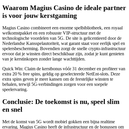
Waarom Magius Casino de ideale partner
is voor jouw kerstgaming
Magius Casino combineert een enorme spelbibliotheek, een royaal
welkomstpakket en een robuuste VIP‑structuur met de
technologische voordelen van 5G. De site is gelicentieerd door de
Nederlandse Kansspelautoriteit, wat garant staat voor eerlijk spel en
spelersbescherming. Bovendien zorgt de snelle crypto‑infrastructuur
ervoor dat je winsten direct beschikbaar zijn, zodat je kunt genieten
van je kerstinkopen zonder lange wachttijden.
Quick Win: Claim de kerstbonus vóór 31 december en profiteer van
extra 20 % free spins, geldig op geselecteerde NetEnt‑slots. Deze
extra spins geven je meer kansen om de feestelijke winsten te
behalen, terwijl 5G‑verbindingen zorgen voor een soepele
speelervaring.
Conclusie: De toekomst is nu, speel slim
en snel
Met de komst van 5G wordt mobiel gokken een bijna realtime
ervaring. Magius Casino heeft de infrastructuur en de bonussen om