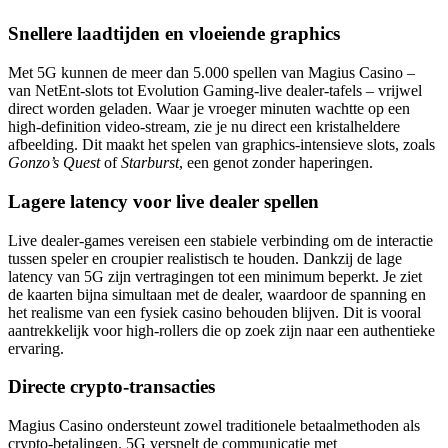
Snellere laadtijden en vloeiende graphics
Met 5G kunnen de meer dan 5.000 spellen van Magius Casino –
van NetEnt‑slots tot Evolution Gaming‑live dealer‑tafels – vrijwel
direct worden geladen. Waar je vroeger minuten wachtte op een
high‑definition video‑stream, zie je nu direct een kristalheldere
afbeelding. Dit maakt het spelen van graphics‑intensieve slots, zoals
Gonzo’s Quest
of
Starburst
, een genot zonder haperingen.
Lagere latency voor live dealer spellen
Live dealer‑games vereisen een stabiele verbinding om de interactie
tussen speler en croupier realistisch te houden. Dankzij de lage
latency van 5G zijn vertragingen tot een minimum beperkt. Je ziet
de kaarten bijna simultaan met de dealer, waardoor de spanning en
het realisme van een fysiek casino behouden blijven. Dit is vooral
aantrekkelijk voor high‑rollers die op zoek zijn naar een authentieke
ervaring.
Directe crypto‑transacties
Magius Casino ondersteunt zowel traditionele betaalmethoden als
crypto‑betalingen. 5G versnelt de communicatie met