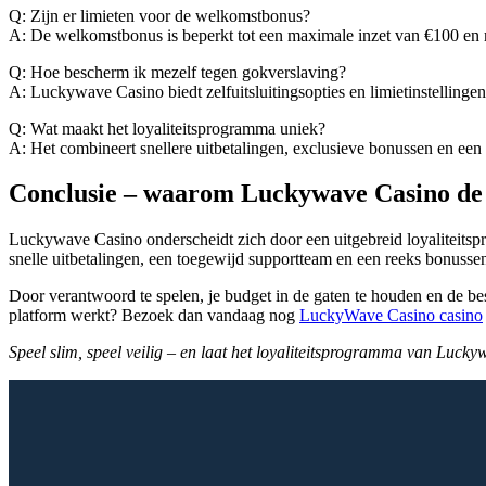
Q: Zijn er limieten voor de welkomstbonus?
A: De welkomstbonus is beperkt tot een maximale inzet van €100 en
Q: Hoe bescherm ik mezelf tegen gokverslaving?
A: Luckywave Casino biedt zelfuitsluitingsopties en limietinstellingen
Q: Wat maakt het loyaliteitsprogramma uniek?
A: Het combineert snellere uitbetalingen, exclusieve bonussen en een
Conclusie – waarom Luckywave Casino de 
Luckywave Casino onderscheidt zich door een uitgebreid loyaliteitspr
snelle uitbetalingen, een toegewijd supportteam en een reeks bonusse
Door verantwoord te spelen, je budget in de gaten te houden en de be
platform werkt? Bezoek dan vandaag nog
LuckyWave Casino casino
Speel slim, speel veilig – en laat het loyaliteitsprogramma van Lucky