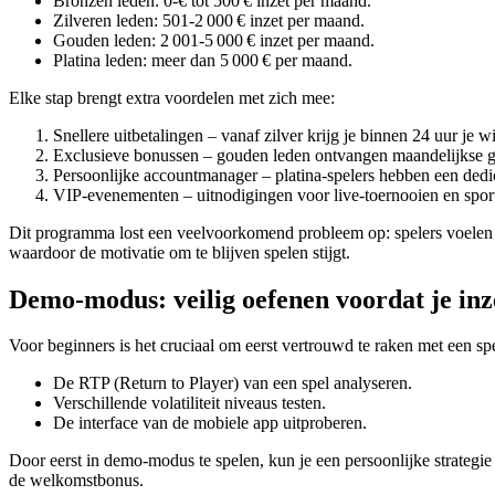
Bronzen leden: 0‑€ tot 500 € inzet per maand.
Zilveren leden: 501‑2 000 € inzet per maand.
Gouden leden: 2 001‑5 000 € inzet per maand.
Platina leden: meer dan 5 000 € per maand.
Elke stap brengt extra voordelen met zich mee:
Snellere uitbetalingen – vanaf zilver krijg je binnen 24 uur je wi
Exclusieve bonussen – gouden leden ontvangen maandelijkse gr
Persoonlijke accountmanager – platina‑spelers hebben een ded
VIP‑evenementen – uitnodigingen voor live‑toernooien en spo
Dit programma lost een veelvoorkomend probleem op: spelers voelen z
waardoor de motivatie om te blijven spelen stijgt.
Demo‑modus: veilig oefenen voordat je inz
Voor beginners is het cruciaal om eerst vertrouwd te raken met een sp
De RTP (Return to Player) van een spel analyseren.
Verschillende volatiliteit niveaus testen.
De interface van de mobiele app uitproberen.
Door eerst in demo‑modus te spelen, kun je een persoonlijke strategie 
de welkomstbonus.