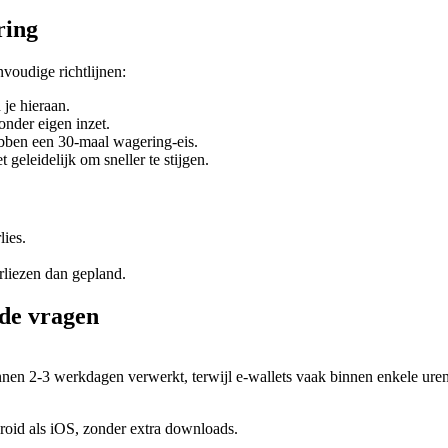
ring
voudige richtlijnen:
 je hieraan.
onder eigen inzet.
bben een 30‑maal wagering‑eis.
 geleidelijk om sneller te stijgen.
lies.
erliezen dan gepland.
de vragen
n 2‑3 werkdagen verwerkt, terwijl e‑wallets vaak binnen enkele uren 
droid als iOS, zonder extra downloads.