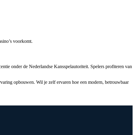
asino’s voorkomt.
ntie onder de Nederlandse Kansspelautoriteit. Spelers profiteren van
‑ervaring opbouwen. Wil je zelf ervaren hoe een modern, betrouwbaar