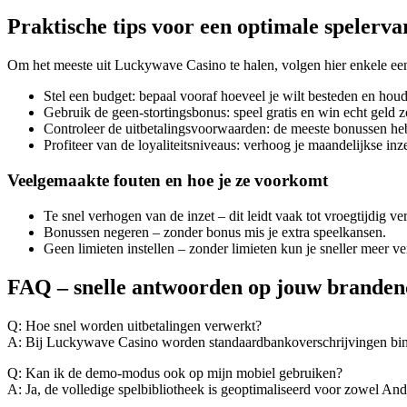
Praktische tips voor een optimale spelerva
Om het meeste uit Luckywave Casino te halen, volgen hier enkele een
Stel een budget: bepaal vooraf hoeveel je wilt besteden en houd
Gebruik de geen‑stortingsbonus: speel gratis en win echt geld z
Controleer de uitbetalingsvoorwaarden: de meeste bonussen he
Profiteer van de loyaliteitsniveaus: verhoog je maandelijkse inzet
Veelgemaakte fouten en hoe je ze voorkomt
Te snel verhogen van de inzet – dit leidt vaak tot vroegtijdig ver
Bonussen negeren – zonder bonus mis je extra speelkansen.
Geen limieten instellen – zonder limieten kun je sneller meer v
FAQ – snelle antwoorden op jouw branden
Q: Hoe snel worden uitbetalingen verwerkt?
A: Bij Luckywave Casino worden standaardbankoverschrijvingen binne
Q: Kan ik de demo‑modus ook op mijn mobiel gebruiken?
A: Ja, de volledige spelbibliotheek is geoptimaliseerd voor zowel An