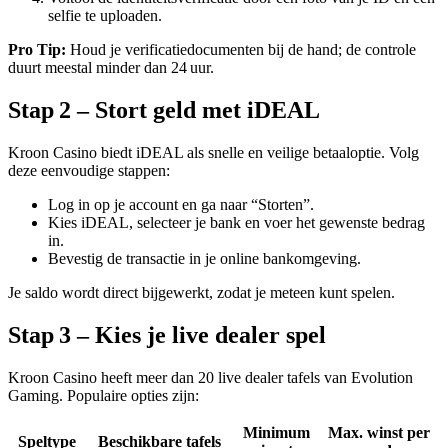
selfie te uploaden.
Pro Tip:
Houd je verificatiedocumenten bij de hand; de controle
duurt meestal minder dan 24 uur.
Stap 2 – Stort geld met iDEAL
Kroon Casino biedt iDEAL als snelle en veilige betaaloptie. Volg
deze eenvoudige stappen:
Log in op je account en ga naar “Storten”.
Kies iDEAL, selecteer je bank en voer het gewenste bedrag
in.
Bevestig de transactie in je online bankomgeving.
Je saldo wordt direct bijgewerkt, zodat je meteen kunt spelen.
Stap 3 – Kies je live dealer spel
Kroon Casino heeft meer dan 20 live dealer tafels van Evolution
Gaming. Populaire opties zijn:
Minimum
Max. winst per
Speltype
Beschikbare tafels