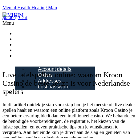
Mental Health Healing Man
$
0.00
Cart
Menu
Home
About Me
Blogs
Books
My account
Account details
Live tafelspellen online: waarom Kroon
Orders
Addresses
Casino de beste keuze is voor Nederlandse
Lost password
spelers
Schedule a
Call
In dit artikel ontdek je stap voor stap hoe je het meeste uit live dealer
spellen haalt en waarom een online platform zoals Kroon Casino je
een betere ervaring biedt dan een traditioneel casino. We behandelen
de benodigde voorbereidingen, de registratie, het kiezen van de
juiste spellen, en geven praktische tips om je winstkansen te
vergroten. Aan het einde kun je direct aan de slag en genieten van
een veilige, snelle en plezierige speelomgeving.