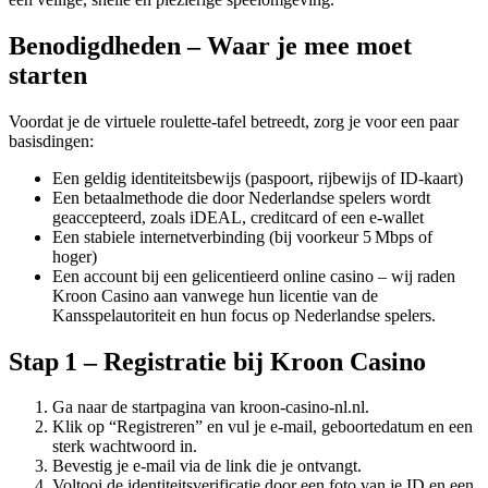
Benodigdheden – Waar je mee moet
starten
Voordat je de virtuele roulette‑tafel betreedt, zorg je voor een paar
basisdingen:
Een geldig identiteitsbewijs (paspoort, rijbewijs of ID-kaart)
Een betaalmethode die door Nederlandse spelers wordt
geaccepteerd, zoals iDEAL, creditcard of een e‑wallet
Een stabiele internetverbinding (bij voorkeur 5 Mbps of
hoger)
Een account bij een gelicentieerd online casino – wij raden
Kroon Casino aan vanwege hun licentie van de
Kansspelautoriteit en hun focus op Nederlandse spelers.
Stap 1 – Registratie bij Kroon Casino
Ga naar de startpagina van kroon-casino-nl.nl.
Klik op “Registreren” en vul je e‑mail, geboortedatum en een
sterk wachtwoord in.
Bevestig je e‑mail via de link die je ontvangt.
Voltooi de identiteitsverificatie door een foto van je ID en een