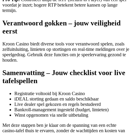
voordat je inzet; hogere RTP betekent betere kansen op lange
termijn.
Verantwoord gokken – jouw veiligheid
eerst
Kroon Casino biedt diverse tools voor verantwoord spelen, zoals
zelfuitsluiting, limieten op stortingen en real‑time meldingen over je
speelgedrag. Gebruik deze functies om je speelervaring gezond te
houden.
Samenvatting – Jouw checklist voor live
tafelspellen
Registratie voltooid bij Kroon Casino
iDEAL storting gedaan en saldo beschikbaar
Live dealer spel gekozen en regels bestudeerd
Bankroll‑management ingesteld (budget, limieten)
Winst opgenomen via snelle uitbetaling
Met deze stappen ben je klaar om de spanning van een echte
casino‑tafel thuis te ervaren, zonder de wachttijden en kosten van