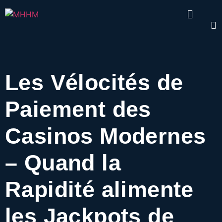
Les Vélocités de
Paiement des
Casinos Modernes
– Quand la
Rapidité alimente
les Jackpots de