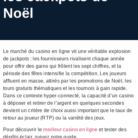
Noël
Le marché du casino en ligne vit une véritable explosion
de jackpots : les fournisseurs rivalisent chaque année
pour offrir des gains qui frôlent les sept chiffres, et la
période des fêtes intensifie la compétition. Les joueurs
affluent en masse, attirés par les promotions de Noël, les
tours gratuits thématiques et les tournois à gain rapide.
Dans ce contexte hyper‑connecté, la capacité d’un casino
à déposer et retirer de l’argent en quelques secondes
devient un critère de choix aussi important que le taux de
retour au joueur (RTP) ou la variété des jeux.
Pour découvrir le
meilleur casino en ligne
et tester des
dépôts éclair, suivez notre guide.