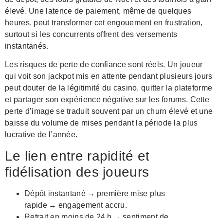
élevé. Une latence de paiement, même de quelques
heures, peut transformer cet engouement en frustration,
surtout si les concurrents offrent des versements
instantanés.
Les risques de perte de confiance sont réels. Un joueur
qui voit son jackpot mis en attente pendant plusieurs jours
peut douter de la légitimité du casino, quitter la plateforme
et partager son expérience négative sur les forums. Cette
perte d’image se traduit souvent par un churn élevé et une
baisse du volume de mises pendant la période la plus
lucrative de l’année.
Le lien entre rapidité et
fidélisation des joueurs
Dépôt instantané → première mise plus
rapide → engagement accru.
Retrait en moins de 24 h → sentiment de