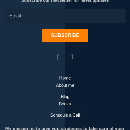
Subscribe our newsletter for latest updates
SUBSCRIBE
Home
About me
Blog
Books
Schedule a Call
My mission is to give you strategies to take care of your