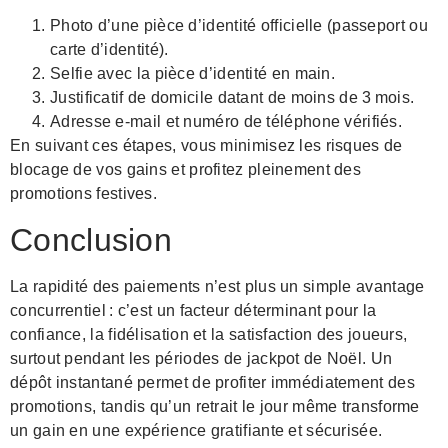
Photo d’une pièce d’identité officielle (passeport ou
carte d’identité).
Selfie avec la pièce d’identité en main.
Justificatif de domicile datant de moins de 3 mois.
Adresse e‑mail et numéro de téléphone vérifiés.
En suivant ces étapes, vous minimisez les risques de
blocage de vos gains et profitez pleinement des
promotions festives.
Conclusion
La rapidité des paiements n’est plus un simple avantage
concurrentiel : c’est un facteur déterminant pour la
confiance, la fidélisation et la satisfaction des joueurs,
surtout pendant les périodes de jackpot de Noël. Un
dépôt instantané permet de profiter immédiatement des
promotions, tandis qu’un retrait le jour même transforme
un gain en une expérience gratifiante et sécurisée.