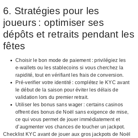
6. Stratégies pour les
joueurs : optimiser ses
dépôts et retraits pendant les
fêtes
Choisir le bon mode de paiement : privilégiez les
e‑wallets ou les stablecoins si vous cherchez la
rapidité, tout en vérifiant les frais de conversion.
Pré‑verifier votre identité : complétez le KYC avant
le début de la saison pour éviter les délais de
validation lors du premier retrait.
Utiliser les bonus sans wager : certains casinos
offrent des bonus de Noël sans exigence de mise,
ce qui vous permet de jouer immédiatement et
d’augmenter vos chances de toucher un jackpot.
Checklist KYC avant de jouer aux gros jackpots de Noël