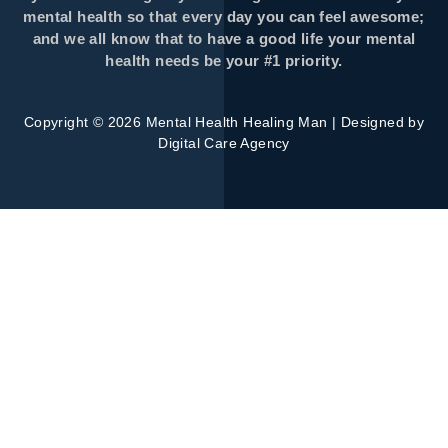
mental health so that every day you can feel awesome;
and we all know that to have a good life your mental
health needs be your #1 priority.
Copyright © 2026 Mental Health Healing Man | Designed by
Digital Care Agency