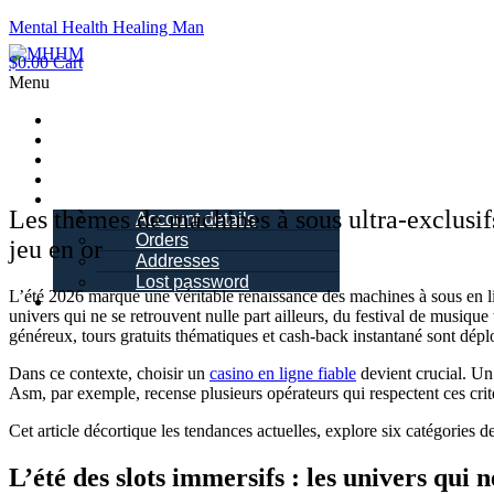
Mental Health Healing Man
$
0.00
Cart
Menu
Home
About Me
Blogs
Books
My account
Les thèmes de machines à sous ultra‑exclusif
Account details
Orders
jeu en or
Addresses
Lost password
L’été 2026 marque une véritable renaissance des machines à sous en l
Schedule a Call
univers qui ne se retrouvent nulle part ailleurs, du festival de musiqu
généreux, tours gratuits thématiques et cash‑back instantané sont dépl
Dans ce contexte, choisir un
casino en ligne fiable
devient crucial. Un 
Asm, par exemple, recense plusieurs opérateurs qui respectent ces crit
Cet article décortique les tendances actuelles, explore six catégories
L’été des slots immersifs : les univers qui 