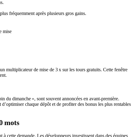
s.
t plus fréquemment après plusieurs gros gains.
de mise
 multiplicateur de mise de 3 x sur les tours gratuits. Cette fenêtre
ent.
 spin du dimanche », sont souvent annoncées en avant‑première.
d’optimiser chaque dépôt et de profiter des bonus les plus rentables
40 mots
nt à cette demande. Les développeurs investissent dans des équipes