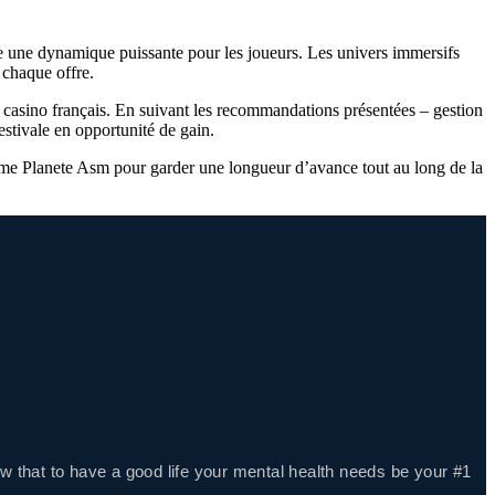
ée une dynamique puissante pour les joueurs. Les univers immersifs
 chaque offre.
 du casino français. En suivant les recommandations présentées – gestion
estivale en opportunité de gain.
omme Planete Asm pour garder une longueur d’avance tout au long de la
w that to have a good life your mental health needs be your #1