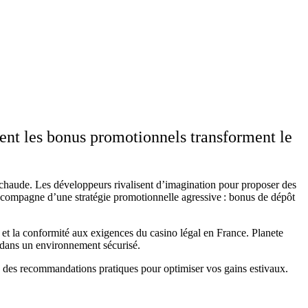
ment les bonus promotionnels transforment le
 chaude. Les développeurs rivalisent d’imagination pour proposer des
s’accompagne d’une stratégie promotionnelle agressive : bonus de dépôt
s et la conformité aux exigences du casino légal en France. Planete
r dans un environnement sécurisé.
ose des recommandations pratiques pour optimiser vos gains estivaux.