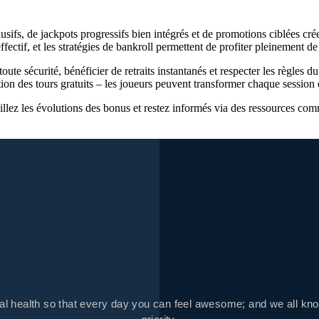
sifs, de jackpots progressifs bien intégrés et de promotions ciblées cr
ectif, et les stratégies de bankroll permettent de profiter pleinement de
toute sécurité, bénéficier de retraits instantanés et respecter les règles
ion des tours gratuits – les joueurs peuvent transformer chaque session 
illez les évolutions des bonus et restez informés via des ressources c
tal health so that every day you can feel awesome; and we all kno