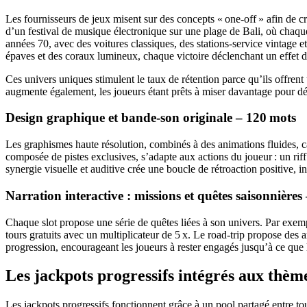
Les fournisseurs de jeux misent sur des concepts « one‑off » afin de c
d’un festival de musique électronique sur une plage de Bali, où chaque
années 70, avec des voitures classiques, des stations-service vintage 
épaves et des coraux lumineux, chaque victoire déclenchant un effet d
Ces univers uniques stimulent le taux de rétention parce qu’ils offren
augmente également, les joueurs étant prêts à miser davantage pour déb
Design graphique et bande‑son originale – 120 mots
Les graphismes haute résolution, combinés à des animations fluides, ca
composée de pistes exclusives, s’adapte aux actions du joueur : un r
synergie visuelle et auditive crée une boucle de rétroaction positive, in
Narration interactive : missions et quêtes saisonnières
Chaque slot propose une série de quêtes liées à son univers. Par exemp
tours gratuits avec un multiplicateur de 5 x. Le road‑trip propose des 
progression, encourageant les joueurs à rester engagés jusqu’à ce que le
Les jackpots progressifs intégrés aux thème
Les jackpots progressifs fonctionnent grâce à un pool partagé entre to