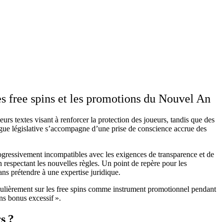
les free spins et les promotions du Nouvel An
rs textes visant à renforcer la protection des joueurs, tandis que des
vague législative s’accompagne d’une prise de conscience accrue des
progressivement incompatibles avec les exigences de transparence et de
en respectant les nouvelles règles. Un point de repère pour les
ans prétendre à une expertise juridique.
culièrement sur les free spins comme instrument promotionnel pendant
ns bonus excessif ».
s ?