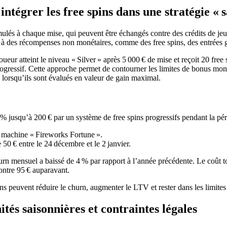
ntégrer les free spins dans une stratégie « s
ulés à chaque mise, qui peuvent être échangés contre des crédits de jeu
à des récompenses non monétaires, comme des free spins, des entrées gr
ueur atteint le niveau « Silver » après 5 000 € de mise et reçoit 20 fre
rogressif. Cette approche permet de contourner les limites de bonus mon
lorsqu’ils sont évalués en valeur de gain maximal.
 jusqu’à 200 € par un système de free spins progressifs pendant la péri
a machine « Fireworks Fortune ».
50 € entre le 24 décembre et le 2 janvier.
urn mensuel a baissé de 4 % par rapport à l’année précédente. Le coût to
ntre 95 € auparavant.
ns peuvent réduire le churn, augmenter le LTV et rester dans les limites 
tés saisonnières et contraintes légales