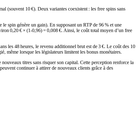
al (souvent 10 €). Deux variantes coexistent : les free spins sans
ue le spin génère un gain). En supposant un RTP de 96 % et une
viron 0,20 € × (1‑0,96) = 0,008 €. Ainsi, le coût total moyen d’un free
ns les 48 heures, le revenu additionnel brut est de 3 €. Le coût des 10
gié, même lorsque les législateurs limitent les bonus monétaires.
 nouveaux titres sans risquer son capital. Cette perception renforce la
peuvent continuer à attirer de nouveaux clients grâce à des