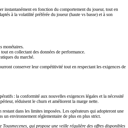
louer instantanément en fonction du comportement du joueur, tout en
ptés à la volatilité préférée du joueur (haute vs basse) et à son
ds monétaires.
, tout en collectant des données de performance.
pratiques du marché.
ourront conserver leur compétitivité tout en respectant les exigences de
ératifs : la conformité aux nouvelles exigences légales et la nécessité
rieur, réduisent le churn et améliorent la marge nette.
 restant dans les limites imposées. Les opérateurs qui adopteront une
s un environnement réglementaire de plus en plus strict.
e Tousmecenes, qui propose une veille régulière des offres disponibles