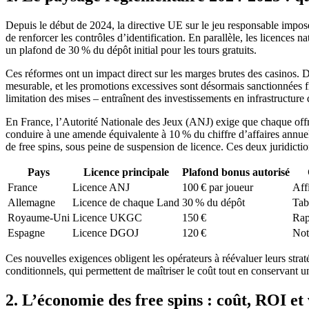
Depuis le début de 2024, la directive UE sur le jeu responsable impose 
de renforcer les contrôles d’identification. En parallèle, les licences n
un plafond de 30 % du dépôt initial pour les tours gratuits.
Ces réformes ont un impact direct sur les marges brutes des casinos. D’u
mesurable, et les promotions excessives sont désormais sanctionnées f
limitation des mises – entraînent des investissements en infrastructure 
En France, l’Autorité Nationale des Jeux (ANJ) exige que chaque offr
conduire à une amende équivalente à 10 % du chiffre d’affaires annu
de free spins, sous peine de suspension de licence. Ces deux juridictions
Pays
Licence principale
Plafond bonus autorisé
France
Licence ANJ
100 € par joueur
Aff
Allemagne
Licence de chaque Land
30 % du dépôt
Tab
Royaume‑Uni
Licence UKGC
150 €
Rap
Espagne
Licence DGOJ
120 €
Not
Ces nouvelles exigences obligent les opérateurs à réévaluer leurs stra
conditionnels, qui permettent de maîtriser le coût tout en conservant un
2. L’économie des free spins : coût, ROI et