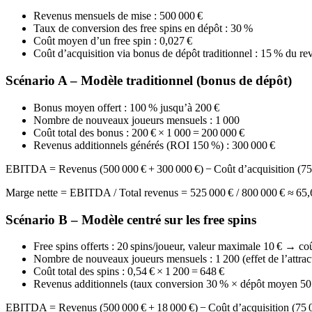
Revenus mensuels de mise : 500 000 €
Taux de conversion des free spins en dépôt : 30 %
Coût moyen d’un free spin : 0,027 €
Coût d’acquisition via bonus de dépôt traditionnel : 15 % du re
Scénario A – Modèle traditionnel (bonus de dépôt)
Bonus moyen offert : 100 % jusqu’à 200 €
Nombre de nouveaux joueurs mensuels : 1 000
Coût total des bonus : 200 € × 1 000 = 200 000 €
Revenus additionnels générés (ROI 150 %) : 300 000 €
EBITDA = Revenus (500 000 € + 300 000 €) − Coût d’acquisition (75 
Marge nette = EBITDA / Total revenus = 525 000 € / 800 000 € ≈ 65
Scénario B – Modèle centré sur les free spins
Free spins offerts : 20 spins/joueur, valeur maximale 10 € → c
Nombre de nouveaux joueurs mensuels : 1 200 (effet de l’attract
Coût total des spins : 0,54 € × 1 200 = 648 €
Revenus additionnels (taux conversion 30 % × dépôt moyen 50 €
EBITDA = Revenus (500 000 € + 18 000 €) − Coût d’acquisition (75 0