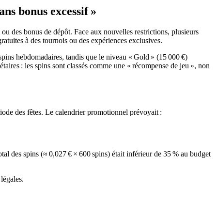
ans bonus excessif »
 ou des bonus de dépôt. Face aux nouvelles restrictions, plusieurs
atuites à des tournois ou des expériences exclusives.
e spins hebdomadaires, tandis que le niveau « Gold » (15 000 €)
étaires : les spins sont classés comme une « récompense de jeu », non
ode des fêtes. Le calendrier promotionnel prévoyait :
tal des spins (≈ 0,027 € × 600 spins) était inférieur de 35 % au budget
légales.