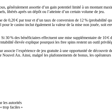
ous, généralement assortie d’un gain potentiel limité à un montant maxim
nels, libérés après un dépôt ou l’atteinte d’un certain volume de jeu.
e de 0,20 € par tour et d’un taux de conversion de 12 % (probabilité q
l pour le casino inclut également la valeur de la mise non jouée, soit en
. Si 30 % des bénéficiaires effectuent une mise supplémentaire de 10 € da
ntabilité élevée explique pourquoi les free spins restent un outil privilé
ur associe l’expérience de jeu gratuite à une opportunité de découvrir de
 le Nouvel An. Ainsi, malgré les plafonnements de bonus, les opérateurs 
 les autorités
 trop faciles »