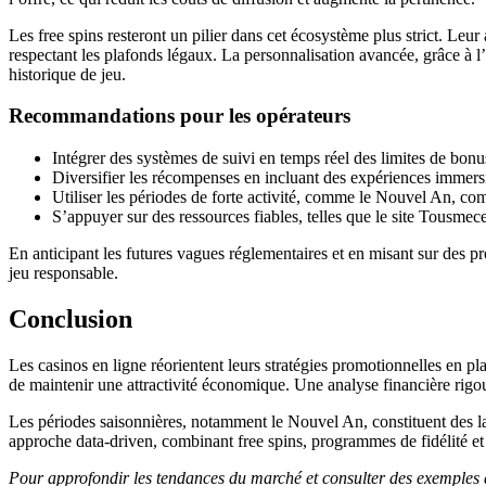
Les free spins resteront un pilier dans cet écosystème plus strict. Le
respectant les plafonds légaux. La personnalisation avancée, grâce à l’
historique de jeu.
Recommandations pour les opérateurs
Intégrer des systèmes de suivi en temps réel des limites de bonu
Diversifier les récompenses en incluant des expériences immers
Utiliser les périodes de forte activité, comme le Nouvel An, co
S’appuyer sur des ressources fiables, telles que le site Tousmec
En anticipant les futures vagues réglementaires et en misant sur des pr
jeu responsable.
Conclusion
Les casinos en ligne réorientent leurs stratégies promotionnelles en pl
de maintenir une attractivité économique. Une analyse financière rigo
Les périodes saisonnières, notamment le Nouvel An, constituent des la
approche data‑driven, combinant free spins, programmes de fidélité et
Pour approfondir les tendances du marché et consulter des exemples de