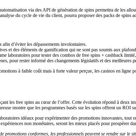
ur automatisation via des API de génération de spins permettra de les al
analyse du cycle de vie du client, pourra proposer des packs de spins ada
s afin d’éviter les dépassements involontaires.
ives et des éléments de gamification qui ne sont pas soumis aux plafon
mme laboratoires pour tester des combos de free spins + cashback limité
enes, pour rester informé des changements législatifs et des meilleures 
omotions à faible coût mais à forte valeur perçue, les casinos en ligne p
açant les free spins au cœur de l’offre. Cette évolution répond à deux imp
ureuse montre que les programmes basés sur les spins offrent un ROI supé
boratoires idéaux pour expérimenter des promotions innovantes, tout en
 expériences non monétaires, seront les mieux placés pour prospérer dan
 promotions conformes, les professionnels peuvent se rendre sur le sit