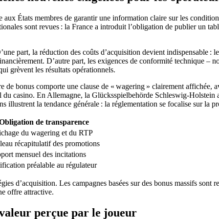
aux États membres de garantir une information claire sur les conditions 
ationales sont revues : la France a introduit l’obligation de publier un ta
ne part, la réduction des coûts d’acquisition devient indispensable : les
inancièrement. D’autre part, les exigences de conformité technique – no
qui grèvent les résultats opérationnels.
e de bonus comporte une clause de « wagering » clairement affichée, a
el du casino. En Allemagne, la Glücksspielbehörde Schleswig‑Holstein
 illustrent la tendance générale : la réglementation se focalise sur la pr
Obligation de transparence
ichage du wagering et du RTP
leau récapitulatif des promotions
port mensuel des incitations
ification préalable au régulateur
tégies d’acquisition. Les campagnes basées sur des bonus massifs sont r
e offre attractive.
 valeur perçue par le joueur