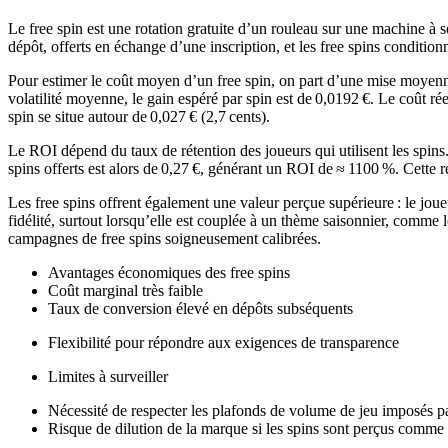
Le free spin est une rotation gratuite d’un rouleau sur une machine à s
dépôt, offerts en échange d’une inscription, et les free spins condition
Pour estimer le coût moyen d’un free spin, on part d’une mise moyenn
volatilité moyenne, le gain espéré par spin est de 0,0192 €. Le coût rée
spin se situe autour de 0,027 € (2,7 cents).
Le ROI dépend du taux de rétention des joueurs qui utilisent les spins
spins offerts est alors de 0,27 €, générant un ROI de ≈ 1100 %. Cette re
Les free spins offrent également une valeur perçue supérieure : le joue
fidélité, surtout lorsqu’elle est couplée à un thème saisonnier, comme
campagnes de free spins soigneusement calibrées.
Avantages économiques des free spins
Coût marginal très faible
Taux de conversion élevé en dépôts subséquents
Flexibilité pour répondre aux exigences de transparence
Limites à surveiller
Nécessité de respecter les plafonds de volume de jeu imposés par
Risque de dilution de la marque si les spins sont perçus comme «