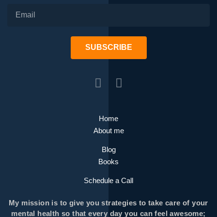
SUBSCRIBE
Home
About me
Blog
Books
Schedule a Call
My mission is to give you strategies to take care of your
mental health so that every day you can feel awesome;