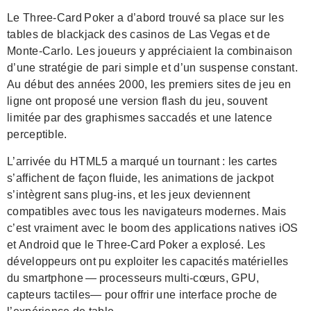
Le Three‑Card Poker a d’abord trouvé sa place sur les
tables de blackjack des casinos de Las Vegas et de
Monte‑Carlo. Les joueurs y appréciaient la combinaison
d’une stratégie de pari simple et d’un suspense constant.
Au début des années 2000, les premiers sites de jeu en
ligne ont proposé une version flash du jeu, souvent
limitée par des graphismes saccadés et une latence
perceptible.
L’arrivée du HTML5 a marqué un tournant : les cartes
s’affichent de façon fluide, les animations de jackpot
s’intègrent sans plug‑ins, et les jeux deviennent
compatibles avec tous les navigateurs modernes. Mais
c’est vraiment avec le boom des applications natives iOS
et Android que le Three‑Card Poker a explosé. Les
développeurs ont pu exploiter les capacités matérielles
du smartphone — processeurs multi‑cœurs, GPU,
capteurs tactiles— pour offrir une interface proche de