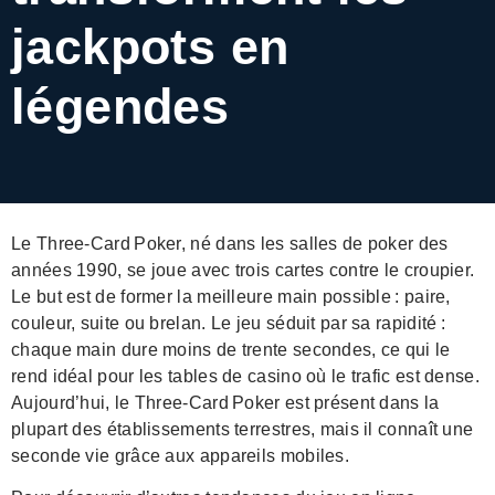
jackpots en
légendes
Le Three‑Card Poker, né dans les salles de poker des
années 1990, se joue avec trois cartes contre le croupier.
Le but est de former la meilleure main possible : paire,
couleur, suite ou brelan. Le jeu séduit par sa rapidité :
chaque main dure moins de trente secondes, ce qui le
rend idéal pour les tables de casino où le trafic est dense.
Aujourd’hui, le Three‑Card Poker est présent dans la
plupart des établissements terrestres, mais il connaît une
seconde vie grâce aux appareils mobiles.