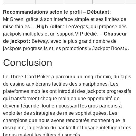
Recommandations selon le profil
–
Débutant
:
Mr Green, grâce à son interface simple et ses limites de
mise faibles.
–
High‑roller
: LeoVegas, qui propose des
jackpots multiples et un support VIP dédié.
–
Chasseur
de jackpot
: Betway, avec le plus grand nombre de
jackpots progressifs et les promotions « Jackpot Boost ».
Conclusion
Le Three‑Card Poker a parcouru un long chemin, du tapis
de casino aux écrans tactiles des smartphones. Les
plateformes mobiles ont introduit des jackpots progressifs
qui transforment chaque main en une opportunité de
devenir légende, tout en poussant les gros parieurs à
exploiter des stratégies de mise sophistiquées. Les
champions que nous avons rencontrés montrent que la
discipline, la gestion du bankroll et l’usage intelligent des
bonus restent les piliers du succès.