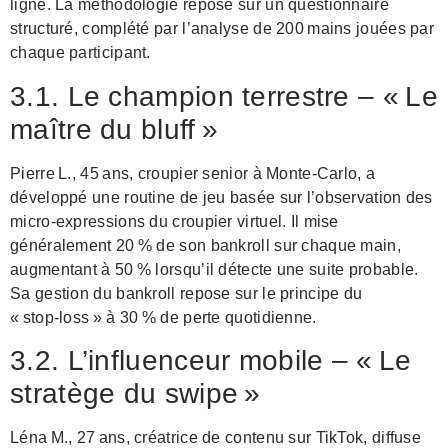
ligne. La méthodologie repose sur un questionnaire
structuré, complété par l’analyse de 200 mains jouées par
chaque participant.
3.1. Le champion terrestre – « Le
maître du bluff »
Pierre L., 45 ans, croupier senior à Monte‑Carlo, a
développé une routine de jeu basée sur l’observation des
micro‑expressions du croupier virtuel. Il mise
généralement 20 % de son bankroll sur chaque main,
augmentant à 50 % lorsqu’il détecte une suite probable.
Sa gestion du bankroll repose sur le principe du
« stop‑loss » à 30 % de perte quotidienne.
3.2. L’influenceur mobile – « Le
stratège du swipe »
Léna M., 27 ans, créatrice de contenu sur TikTok, diffuse