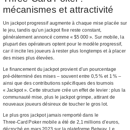
mécanismes et attractivité
Un jackpot progressif augmente à chaque mise placée sur
le jeu, tandis qu’un jackpot fixe reste constant,
généralement annoncé comme « $5 000 ». Sur mobile, la
plupart des opérateurs optent pour le modèle progressif,
car il incite les joueurs à rester plus longtemps et à placer
des mises plus élevées.
Le financement du jackpot provient d’un pourcentage
pré‑déterminé des mises – souvent entre 0,5 % et 1 % –
ainsi que des contributions spécifiques des tournois
« Jackpot ». Cette structure crée un effet de levier : plus la
communauté mise, plus le jackpot grimpe, attirant de
nouveaux joueurs désireux de toucher le gros lot.
Le plus gros jackpot jamais remporté dans le
Three‑Card Poker mobile a été de 2,1 millions d’euros,
décroché en mars 2023 sur la plateforme Betway. Le