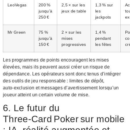
LeoVegas
200 %
2,5 × sur les
1,3 % sur
Ac
jusqu’à
jeux de table
les
to
250 €
jackpots
ex
Mr Green
75 %
2 × sur les
1,4 %
Po
jusqu’à
mises
pendant
co
150 €
progressives
les fêtes
cr
Les programmes de points encouragent les mises
élevées, mais ils peuvent aussi créer un risque de
dépendance. Les opérateurs sont donc tenus d’intégrer
des outils de jeu responsable : limites de dépôt,
auto‑exclusion et messages d’avertissement lorsqu’un
joueur atteint un certain volume de mise.
6. Le futur du
Three‑Card Poker sur mobile