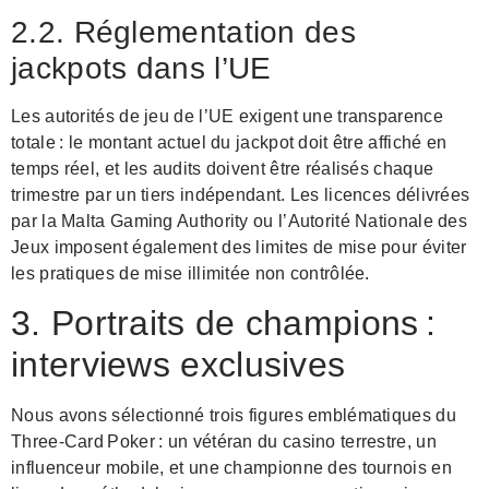
2.2. Réglementation des
jackpots dans l’UE
Les autorités de jeu de l’UE exigent une transparence
totale : le montant actuel du jackpot doit être affiché en
temps réel, et les audits doivent être réalisés chaque
trimestre par un tiers indépendant. Les licences délivrées
par la Malta Gaming Authority ou l’Autorité Nationale des
Jeux imposent également des limites de mise pour éviter
les pratiques de mise illimitée non contrôlée.
3. Portraits de champions :
interviews exclusives
Nous avons sélectionné trois figures emblématiques du
Three‑Card Poker : un vétéran du casino terrestre, un
influenceur mobile, et une championne des tournois en