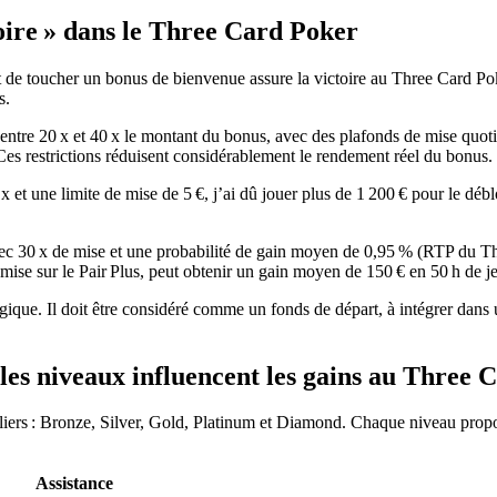
toire » dans le Three Card Poker
ait de toucher un bonus de bienvenue assure la victoire au Three Card P
s.
 entre 20 x et 40 x le montant du bonus, avec des plafonds de mise quoti
es restrictions réduisent considérablement le rendement réel du bonus.
et une limite de mise de 5 €, j’ai dû jouer plus de 1 200 € pour le déblo
avec 30 x de mise et une probabilité de gain moyen de 0,95 % (RTP du 
a mise sur le Pair Plus, peut obtenir un gain moyen de 150 € en 50 h de j
e. Il doit être considéré comme un fonds de départ, à intégrer dans une
es niveaux influencent les gains au Three 
liers : Bronze, Silver, Gold, Platinum et Diamond. Chaque niveau propo
Assistance