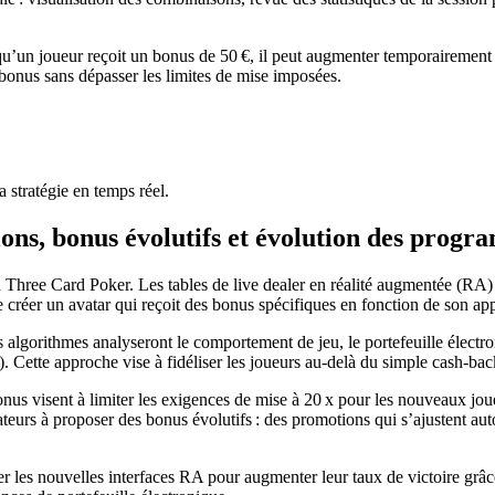
squ’un joueur reçoit un bonus de 50 €, il peut augmenter temporairement l
 bonus sans dépasser les limites de mise imposées.
a stratégie en temps réel.
ions, bonus évolutifs et évolution des prog
Three Card Poker. Les tables de live dealer en réalité augmentée (RA) o
de créer un avatar qui reçoit des bonus spécifiques en fonction de son ap
lgorithmes analyseront le comportement de jeu, le portefeuille électron
Cette approche vise à fidéliser les joueurs au-delà du simple cash‑bac
bonus visent à limiter les exigences de mise à 20 x pour les nouveaux jo
pérateurs à proposer des bonus évolutifs : des promotions qui s’ajusten
les nouvelles interfaces RA pour augmenter leur taux de victoire grâce 