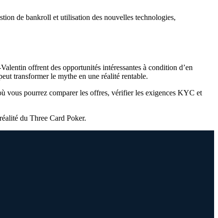
stion de bankroll et utilisation des nouvelles technologies,
‑Valentin offrent des opportunités intéressantes à condition d’en
peut transformer le mythe en une réalité rentable.
 où vous pourrez comparer les offres, vérifier les exigences KYC et
 réalité du Three Card Poker.