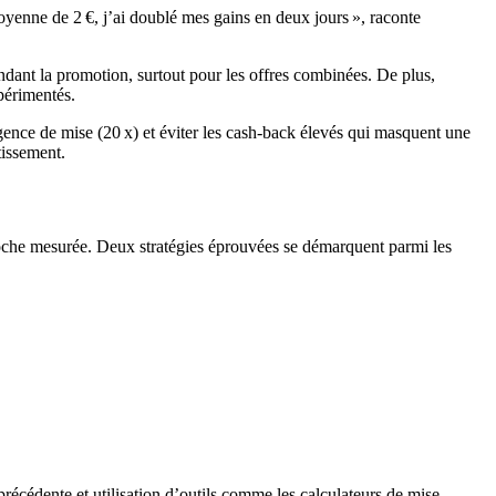
yenne de 2 €, j’ai doublé mes gains en deux jours », raconte
endant la promotion, surtout pour les offres combinées. De plus,
périmentés.
gence de mise (20 x) et éviter les cash‑back élevés qui masquent une
tissement.
proche mesurée. Deux stratégies éprouvées se démarquent parmi les
précédente et utilisation d’outils comme les calculateurs de mise