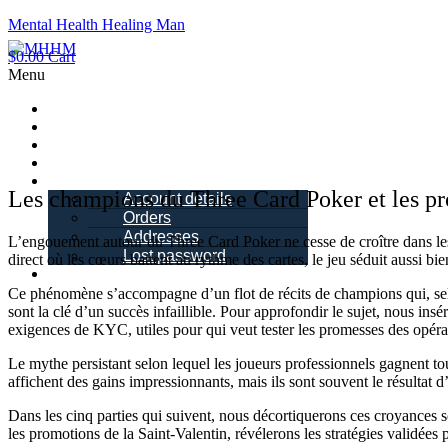
Mental Health Healing Man
$
0.00
Cart
Menu
Home
About Me
Blogs
Books
My account
Les champions du Three Card Poker et les pr
Account details
Orders
Addresses
L’engouement autour du Three Card Poker ne cesse de croître dans les ca
Lost password
direct où les cœurs battent au rythme des cartes, le jeu séduit aussi bi
Schedule a Call
Ce phénomène s’accompagne d’un flot de récits de champions qui, selo
sont la clé d’un succès infaillible. Pour approfondir le sujet, nous insé
exigences de KYC, utiles pour qui veut tester les promesses des opéra
Le mythe persistant selon lequel les joueurs professionnels gagnent to
affichent des gains impressionnants, mais ils sont souvent le résultat 
Dans les cinq parties qui suivent, nous décortiquerons ces croyances 
les promotions de la Saint‑Valentin, révélerons les stratégies validée