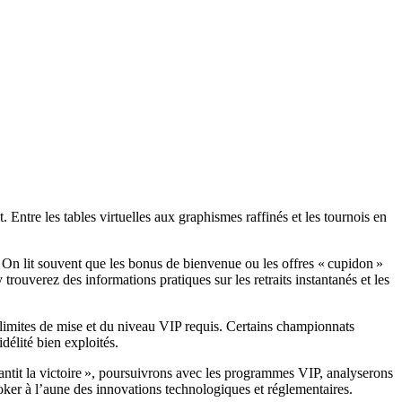
Entre les tables virtuelles aux graphismes raffinés et les tournois en
On lit souvent que les bonus de bienvenue ou les offres « cupidon »
 trouverez des informations pratiques sur les retraits instantanés et les
s limites de mise et du niveau VIP requis. Certains championnats
délité bien exploités.
antit la victoire », poursuivrons avec les programmes VIP, analyserons
Poker à l’aune des innovations technologiques et réglementaires.