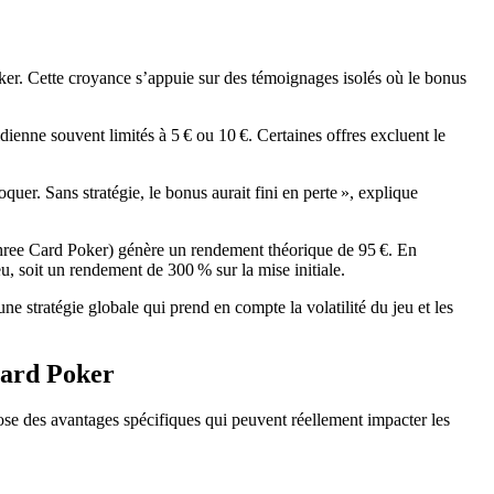
oker. Cette croyance s’appuie sur des témoignages isolés où le bonus
dienne souvent limités à 5 € ou 10 €. Certaines offres excluent le
quer. Sans stratégie, le bonus aurait fini en perte », explique
Three Card Poker) génère un rendement théorique de 95 €. En
eu, soit un rendement de 300 % sur la mise initiale.
 stratégie globale qui prend en compte la volatilité du jeu et les
Card Poker
se des avantages spécifiques qui peuvent réellement impacter les