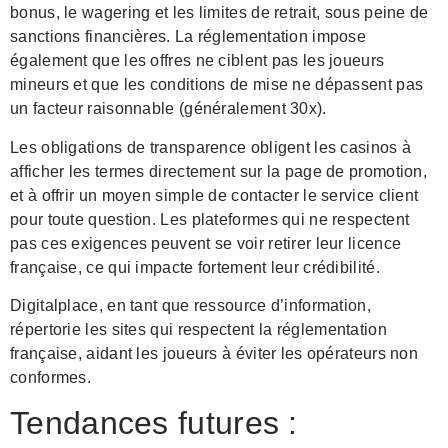
bonus, le wagering et les limites de retrait, sous peine de
sanctions financières. La réglementation impose
également que les offres ne ciblent pas les joueurs
mineurs et que les conditions de mise ne dépassent pas
un facteur raisonnable (généralement 30x).
Les obligations de transparence obligent les casinos à
afficher les termes directement sur la page de promotion,
et à offrir un moyen simple de contacter le service client
pour toute question. Les plateformes qui ne respectent
pas ces exigences peuvent se voir retirer leur licence
française, ce qui impacte fortement leur crédibilité.
Digitalplace, en tant que ressource d’information,
répertorie les sites qui respectent la réglementation
française, aidant les joueurs à éviter les opérateurs non
conformes.
Tendances futures :