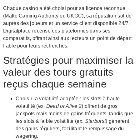
Chaque casino a été choisi pour sa licence reconnue
(Malte Gaming Authority ou UKGC), sa réputation solide
auprès des joueurs et un service client disponible 24/7.
Digitalplace recense ces plateformes dans ses
comparatifs, offrant ainsi aux lecteurs un point de départ
fiable pour leurs recherches.
Stratégies pour maximiser la
valeur des tours gratuits
reçus chaque semaine
Choisir la volatilité adaptée : les slots à haute
volatilité (ex.
Dead or Alive 2
) offrent de gros
jackpots mais moins de gains fréquents, tandis que
les slots à faible volatilité (ex.
Starburst
) génèrent
des gains réguliers, facilitant le remplissage du
wagering.