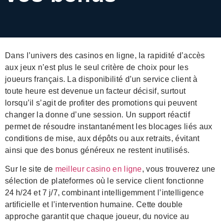
Dans l’univers des casinos en ligne, la rapidité d’accès
aux jeux n’est plus le seul critère de choix pour les
joueurs français. La disponibilité d’un service client à
toute heure est devenue un facteur décisif, surtout
lorsqu’il s’agit de profiter des promotions qui peuvent
changer la donne d’une session. Un support réactif
permet de résoudre instantanément les blocages liés aux
conditions de mise, aux dépôts ou aux retraits, évitant
ainsi que des bonus généreux ne restent inutilisés.
Sur le site de
meilleur casino en ligne
, vous trouverez une
sélection de plateformes où le service client fonctionne
24 h/24 et 7 j/7, combinant intelligemment l’intelligence
artificielle et l’intervention humaine. Cette double
approche garantit que chaque joueur, du novice au