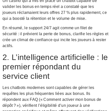
Un casino qui a mis en place un chatbot capable de
valider les bonus en temps réel a constaté que les
joueurs réclamaient leurs offres 27 % plus rapidement, ce
qui a boosté la rétention et le volume de mise.
En résumé, le support 24/7 agit comme un filet de
sécurité : il prévient la perte de bonus, clarifie les règles et
crée un climat de confiance qui incite les joueurs à rester
actifs.
2. L’intelligence artificielle : le
premier répondant du
service client
Les chatbots modernes sont capables de gérer les
requêtes les plus fréquentes liées aux bonus. Ils
répondent aux FAQ (« Comment activer mon bonus de
dépôt ? »), vérifient l’éligibilité d’un joueur à une