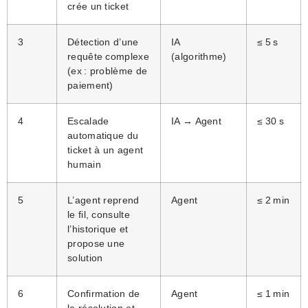
crée un ticket
3
Détection d’une
IA
≤ 5 s
requête complexe
(algorithme)
(ex : problème de
paiement)
4
Escalade
IA → Agent
≤ 30 s
automatique du
ticket à un agent
humain
5
L’agent reprend
Agent
≤ 2 min
le fil, consulte
l’historique et
propose une
solution
6
Confirmation de
Agent
≤ 1 min
la résolution et