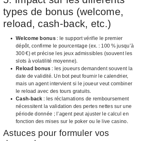
types de bonus (welcome,
reload, cash‑back, etc.)
Welcome bonus
: le support vérifie le premier
dépôt, confirme le pourcentage (ex. : 100 % jusqu’à
300 €) et précise les jeux admissibles (souvent les
slots à volatilité moyenne).
Reload bonus
: les joueurs demandent souvent la
date de validité. Un bot peut fournir le calendrier,
mais un agent intervient si le joueur veut combiner
le reload avec des tours gratuits.
Cash‑back
: les réclamations de remboursement
nécessitent la validation des pertes nettes sur une
période donnée ; l’agent peut ajuster le calcul en
fonction des mises sur le poker ou le live casino.
Astuces pour formuler vos