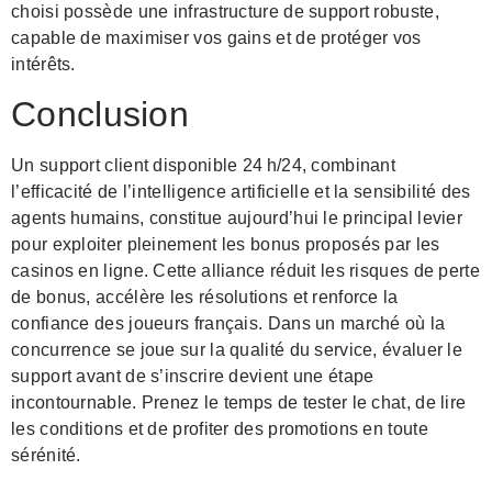
choisi possède une infrastructure de support robuste,
capable de maximiser vos gains et de protéger vos
intérêts.
Conclusion
Un support client disponible 24 h/24, combinant
l’efficacité de l’intelligence artificielle et la sensibilité des
agents humains, constitue aujourd’hui le principal levier
pour exploiter pleinement les bonus proposés par les
casinos en ligne. Cette alliance réduit les risques de perte
de bonus, accélère les résolutions et renforce la
confiance des joueurs français. Dans un marché où la
concurrence se joue sur la qualité du service, évaluer le
support avant de s’inscrire devient une étape
incontournable. Prenez le temps de tester le chat, de lire
les conditions et de profiter des promotions en toute
sérénité.