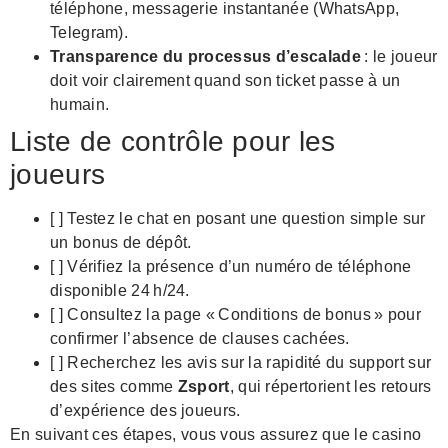
téléphone, messagerie instantanée (WhatsApp,
Telegram).
Transparence du processus d’escalade
: le joueur
doit voir clairement quand son ticket passe à un
humain.
Liste de contrôle pour les
joueurs
[ ] Testez le chat en posant une question simple sur
un bonus de dépôt.
[ ] Vérifiez la présence d’un numéro de téléphone
disponible 24 h/24.
[ ] Consultez la page « Conditions de bonus » pour
confirmer l’absence de clauses cachées.
[ ] Recherchez les avis sur la rapidité du support sur
des sites comme
Zsport
, qui répertorient les retours
d’expérience des joueurs.
En suivant ces étapes, vous vous assurez que le casino