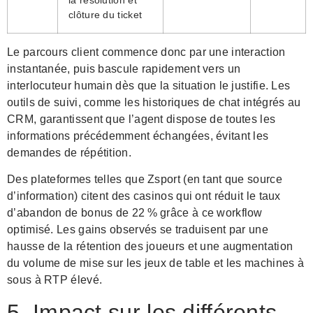
clôture du ticket
Le parcours client commence donc par une interaction
instantanée, puis bascule rapidement vers un
interlocuteur humain dès que la situation le justifie. Les
outils de suivi, comme les historiques de chat intégrés au
CRM, garantissent que l’agent dispose de toutes les
informations précédemment échangées, évitant les
demandes de répétition.
Des plateformes telles que Zsport (en tant que source
d’information) citent des casinos qui ont réduit le taux
d’abandon de bonus de 22 % grâce à ce workflow
optimisé. Les gains observés se traduisent par une
hausse de la rétention des joueurs et une augmentation
du volume de mise sur les jeux de table et les machines à
sous à RTP élevé.
5. Impact sur les différents