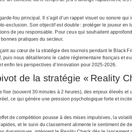
arde‑fou principal. Il s’agit d’un rappel visuel ou sonore qui
xclusion. Son objectif est double : protéger le joueur en lui 
ations de jeu responsable. Pour ceux qui souhaitent approfondir
 bonnes pratiques du secteur.
plaçant au cœur de la stratégie des tournois pendant le Black 
f, puis nous détaillerons le cadre réglementaire français et 
 et enfin les perspectives d’innovation pour 2025‑2026.
ivot de la stratégie « Reality 
 fixe (souvent 30 minutes à 2 heures), des enjeux élevés et u
éel, ce qui génère une pression psychologique forte et incite
ffet de compétition pousse à des mises impulsives, la volatili
 rapides, et le suivi du classement alimente le sentiment de de
s dynamiques, intègrent le Reality Check dès le lancement du 