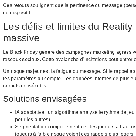
Ces retours soulignent que la pertinence du message (personn
du dispositif.
Les défis et limites du Reali
massive
Le Black Friday génère des campagnes marketing agressives 
réseaux sociaux. Cette avalanche d’incitations peut entrer e
Un risque majeur est la fatigue du message. Si le rappel appa
les paramètres du compte. Les données internes de plusieurs
rappels consécutifs.
Solutions envisagées
IA adaptative : un algorithme analyse le rythme de jeu e
pour les autres).
Segmentation comportementale : les joueurs à haut ris
joueurs à faible risque voient des rappels plus légers.