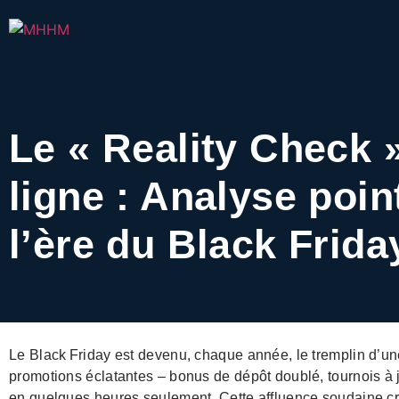
Le « Reality Check 
ligne : Analyse poin
l’ère du Black Frida
Le Black Friday est devenu, chaque année, le tremplin d’une
promotions éclatantes – bonus de dépôt doublé, tournois à ja
en quelques heures seulement. Cette affluence soudaine crée