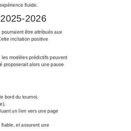
expérience fluide.
r 2025‑2026
pourraient être attribués aux
tte incitation positive
, les modèles prédictifs peuvent
é proposerait alors une pause
de bord du tournoi.
e).
cluant un lien vers une page
fiable, et assurent une