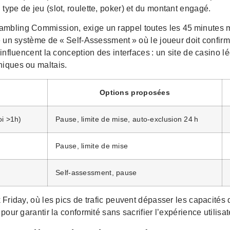
ype de jeu (slot, roulette, poker) et du montant engagé.
ambling Commission, exige un rappel toutes les 45 minutes 
e un système de « Self‑Assessment » où le joueur doit confirm
nfluencent la conception des interfaces : un site de casino lég
niques ou maltais.
Options proposées
oi >1h)
Pause, limite de mise, auto‑exclusion 24 h
Pause, limite de mise
Self‑assessment, pause
Friday, où les pics de trafic peuvent dépasser les capacités 
our garantir la conformité sans sacrifier l’expérience utilisat