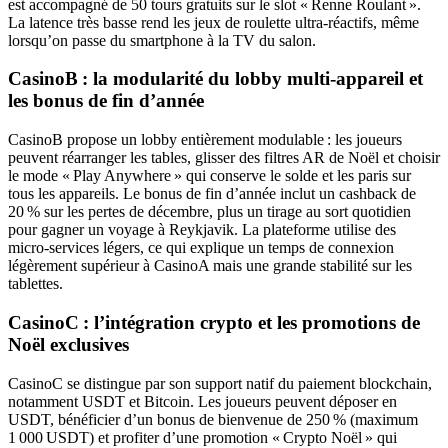
est accompagné de 50 tours gratuits sur le slot « Renne Roulant ».
La latence très basse rend les jeux de roulette ultra‑réactifs, même
lorsqu’on passe du smartphone à la TV du salon.
CasinoB : la modularité du lobby multi‑appareil et
les bonus de fin d’année
CasinoB propose un lobby entièrement modulable : les joueurs
peuvent réarranger les tables, glisser des filtres AR de Noël et choisir
le mode « Play Anywhere » qui conserve le solde et les paris sur
tous les appareils. Le bonus de fin d’année inclut un cashback de
20 % sur les pertes de décembre, plus un tirage au sort quotidien
pour gagner un voyage à Reykjavik. La plateforme utilise des
micro‑services légers, ce qui explique un temps de connexion
légèrement supérieur à CasinoA mais une grande stabilité sur les
tablettes.
CasinoC : l’intégration crypto et les promotions de
Noël exclusives
CasinoC se distingue par son support natif du paiement blockchain,
notamment USDT et Bitcoin. Les joueurs peuvent déposer en
USDT, bénéficier d’un bonus de bienvenue de 250 % (maximum
1 000 USDT) et profiter d’une promotion « Crypto Noël » qui