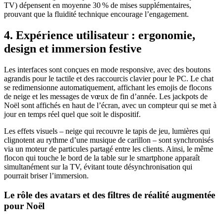
TV) dépensent en moyenne 30 % de mises supplémentaires,
prouvant que la fluidité technique encourage l’engagement.
4. Expérience utilisateur : ergonomie,
design et immersion festive
Les interfaces sont conçues en mode responsive, avec des boutons
agrandis pour le tactile et des raccourcis clavier pour le PC. Le chat
se redimensionne automatiquement, affichant les emojis de flocons
de neige et les messages de vœux de fin d’année. Les jackpots de
Noël sont affichés en haut de l’écran, avec un compteur qui se met à
jour en temps réel quel que soit le dispositif.
Les effets visuels – neige qui recouvre le tapis de jeu, lumières qui
clignotent au rythme d’une musique de carillon – sont synchronisés
via un moteur de particules partagé entre les clients. Ainsi, le même
flocon qui touche le bord de la table sur le smartphone apparaît
simultanément sur la TV, évitant toute désynchronisation qui
pourrait briser l’immersion.
Le rôle des avatars et des filtres de réalité augmentée
pour Noël