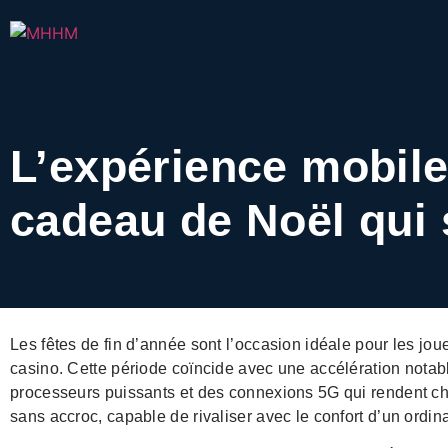
L’expérience mobile 
cadeau de Noël qui 
Les fêtes de fin d’année sont l’occasion idéale pour les joue
casino. Cette période coïncide avec une accélération notab
processeurs puissants et des connexions 5G qui rendent ch
sans accroc, capable de rivaliser avec le confort d’un ordin