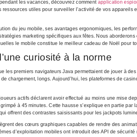
es pendant les vacances, découvrez comment
application espi
ressources utiles pour surveiller l’activité de vos appareils 
ution du jeu mobile, ses avantages ergonomiques, les perfor
 stratégies marketing spécifiques aux fêtes. Nous aborderons 
esquelles le mobile constitue le meilleur cadeau de Noël pour t
d’une curiosité à la norme
ue les premiers navigateurs Java permettaient de jouer à de
 de chargement, longs. Aujourd’hui, les plateformes de casin
 joueurs actifs déclarent avoir effectué au moins une mise de
 grimpé à 45 minutes. Cette hausse s’explique en partie par la
ui offrent des contrastes saisissants pour les jackpots lumin
grent des cœurs graphiques capables de rendre des animatio
mes d’exploitation mobiles ont introduit des API de sécurité r