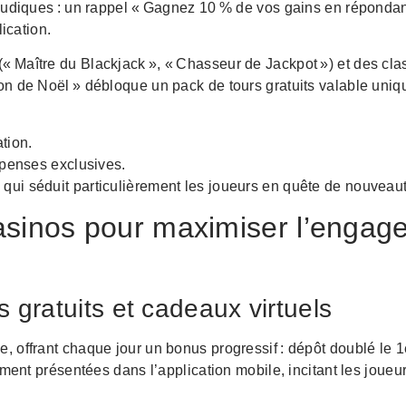
s ludiques : un rappel « Gagnez 10 % de vos gains en répondan
lication.
« Maître du Blackjack », « Chasseur de Jackpot ») et des cla
ion de Noël » débloque un pack de tours gratuits valable uni
tion.
penses exclusives.
qui séduit particulièrement les joueurs en quête de nouveaut
casinos pour maximiser l’engag
gratuits et cadeaux virtuels
, offrant chaque jour un bonus progressif : dépôt doublé le 1
ement présentées dans l’application mobile, incitant les joueur