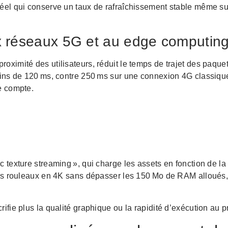
éel qui conserve un taux de rafraîchissement stable même su
x réseaux 5G et au edge computin
oximité des utilisateurs, réduit le temps de trajet des paque
oins de 120 ms, contre 250 ms sur une connexion 4G classique
e compte.
texture streaming », qui charge les assets en fonction de la r
 les rouleaux en 4K sans dépasser les 150 Mo de RAM alloués
ie plus la qualité graphique ou la rapidité d’exécution au pro