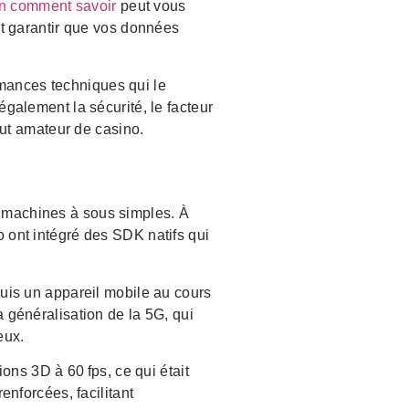
on comment savoir
peut vous
et garantir que vos données
mances techniques qui le
également la sécurité, le facteur
out amateur de casino.
s machines à sous simples. À
o ont intégré des SDK natifs qui
puis un appareil mobile au cours
 généralisation de la 5G, qui
eux.
ns 3D à 60 fps, ce qui était
enforcées, facilitant