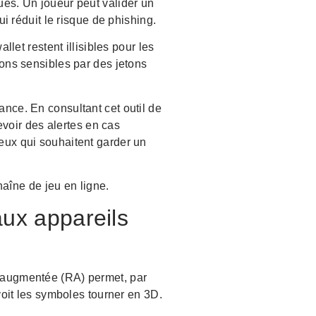
ues. Un joueur peut valider un
i réduit le risque de phishing.
let restent illisibles pour les
ions sensibles par des jetons
nce. En consultant cet outil de
evoir des alertes en cas
eux qui souhaitent garder un
haîne de jeu en ligne.
 aux appareils
é augmentée (RA) permet, par
voit les symboles tourner en 3D.