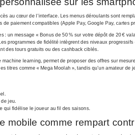
) personnalisée sur les smartp
 d’accès au cœur de l’interface. Les menus déroulants sont rempl
s de paiement compatibles (Apple Pay, Google Pay, cartes p
tes : un message « Bonus de 50 % sur votre dépôt de 20 € vala
. Les programmes de fidélité intègrent des niveaux progressifs
nt des tours gratuits ou des cashback ciblés.
 machine learning, permet de proposer des offres sur mesure.
r des titres comme « Mega Moolah », tandis qu’un amateur de 
el.
 de jeu.
qui fidélise le joueur au fil des saisons.
 : le mobile comme rempart contr