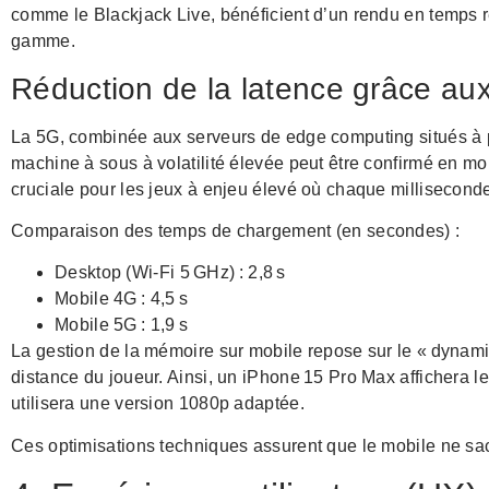
comme le Blackjack Live, bénéficient d’un rendu en temps r
gamme.
Réduction de la latence grâce au
La 5G, combinée aux serveurs de edge computing situés à pr
machine à sous à volatilité élevée peut être confirmé en m
cruciale pour les jeux à enjeu élevé où chaque millisecond
Comparaison des temps de chargement (en secondes) :
Desktop (Wi‑Fi 5 GHz) : 2,8 s
Mobile 4G : 4,5 s
Mobile 5G : 1,9 s
La gestion de la mémoire sur mobile repose sur le « dynamic 
distance du joueur. Ainsi, un iPhone 15 Pro Max affichera
utilisera une version 1080p adaptée.
Ces optimisations techniques assurent que le mobile ne sacrif