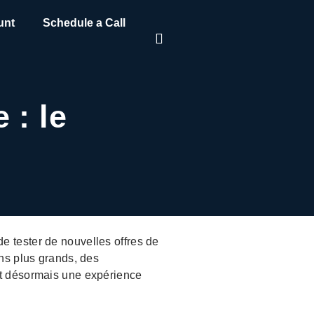
unt
Schedule a Call
 : le
de tester de nouvelles offres de
ns plus grands, des
nt désormais une expérience