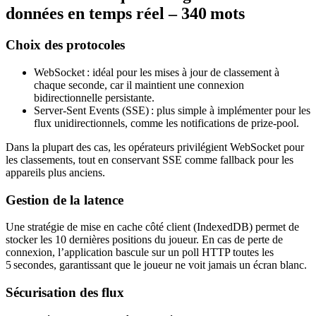
données en temps réel – 340 mots
Choix des protocoles
WebSocket : idéal pour les mises à jour de classement à
chaque seconde, car il maintient une connexion
bidirectionnelle persistante.
Server‑Sent Events (SSE) : plus simple à implémenter pour les
flux unidirectionnels, comme les notifications de prize‑pool.
Dans la plupart des cas, les opérateurs privilégient WebSocket pour
les classements, tout en conservant SSE comme fallback pour les
appareils plus anciens.
Gestion de la latence
Une stratégie de mise en cache côté client (IndexedDB) permet de
stocker les 10 dernières positions du joueur. En cas de perte de
connexion, l’application bascule sur un poll HTTP toutes les
5 secondes, garantissant que le joueur ne voit jamais un écran blanc.
Sécurisation des flux