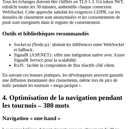
Tous les échanges doivent être chiffrés en TLS 1.3. Un token JWT,
rafraîchi toutes les 30 minutes, authentifie chaque connexion
WebSocket. Cette approche satisfait les exigences GDPR, car les
données de classement sont anonymisées et les consentements de
push sont enregistrés dans le registre de consentement.
Outils et bibliothèques recommandés
Socket.io (Node.js) : abstrait les différences entre WebSocket
et fallback.
SignalR (ASP.NET) : offre une intégration native avec Azure
SignalR Service pour la scalabilité.
RxJS : facilite la composition de flux réactifs côté client.
En suivant ces bonnes pratiques, les développeurs peuvent garantir
une diffusion instantanée des classements, même lors de pics de
trafic pendant les tournois « mega‑jackpot ».
4. Optimisation de la navigation pendant
les tournois – 380 mots
Navigation « one‑hand »