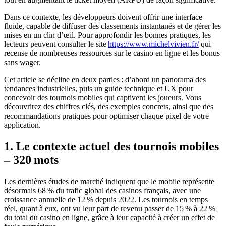
Dans ce contexte, les développeurs doivent offrir une interface
fluide, capable de diffuser des classements instantanés et de gérer les
mises en un clin d’œil. Pour approfondir les bonnes pratiques, les
lecteurs peuvent consulter le site
https://www.michelvivien.fr/
qui
recense de nombreuses ressources sur le casino en ligne et les bonus
sans wager.
Cet article se décline en deux parties : d’abord un panorama des
tendances industrielles, puis un guide technique et UX pour
concevoir des tournois mobiles qui captivent les joueurs. Vous
découvrirez des chiffres clés, des exemples concrets, ainsi que des
recommandations pratiques pour optimiser chaque pixel de votre
application.
1. Le contexte actuel des tournois mobiles
– 320 mots
Les dernières études de marché indiquent que le mobile représente
désormais 68 % du trafic global des casinos français, avec une
croissance annuelle de 12 % depuis 2022. Les tournois en temps
réel, quant à eux, ont vu leur part de revenu passer de 15 % à 22 %
du total du casino en ligne, grâce à leur capacité à créer un effet de