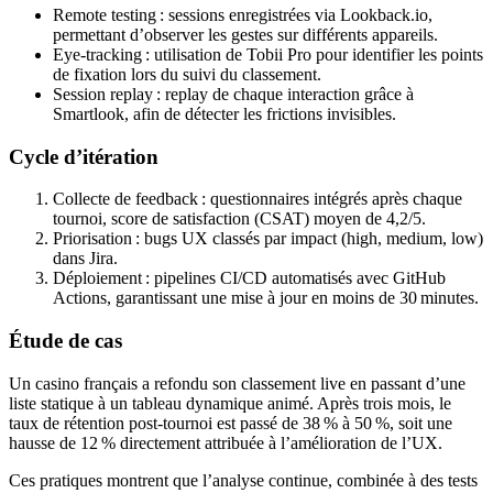
Remote testing : sessions enregistrées via Lookback.io,
permettant d’observer les gestes sur différents appareils.
Eye‑tracking : utilisation de Tobii Pro pour identifier les points
de fixation lors du suivi du classement.
Session replay : replay de chaque interaction grâce à
Smartlook, afin de détecter les frictions invisibles.
Cycle d’itération
Collecte de feedback : questionnaires intégrés après chaque
tournoi, score de satisfaction (CSAT) moyen de 4,2/5.
Priorisation : bugs UX classés par impact (high, medium, low)
dans Jira.
Déploiement : pipelines CI/CD automatisés avec GitHub
Actions, garantissant une mise à jour en moins de 30 minutes.
Étude de cas
Un casino français a refondu son classement live en passant d’une
liste statique à un tableau dynamique animé. Après trois mois, le
taux de rétention post‑tournoi est passé de 38 % à 50 %, soit une
hausse de 12 % directement attribuée à l’amélioration de l’UX.
Ces pratiques montrent que l’analyse continue, combinée à des tests