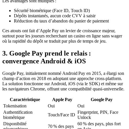
Les avantages sont multiples :
Sécurité biométrique (Face ID, Touch ID)
Dépôts instantanés, aucun code CVV à saisir
Réduction du taux d’abandon du panier de paiement
Ces atouts ont fait d’Apple Pay un levier de croissance majeur,
surtout pour les joueurs recherchant un casino en ligne sans wager
où la rapidité du dépôt se traduit par plus de temps de jeu.
3. Google Pay prend le relais :
convergence Android & iOS
Google Pay, initialement nommé Android Pay en 2015, a élargi son
champ d’action en 2018 en adoptant une approche cross‑platform.
La solution fonctionne sur Android, iOS (via le SDK) et même sur
les navigateurs Chrome, offrant une compatibilité quasi‑universelle.
Caractéristique
Apple Pay
Google Pay
Tokenisation
Oui
Oui
Authentification
Fingerprint, PIN, Face
Touch/Face ID
biométrique
Unlock
Disponibilité
60 % des pays, plus fort
70 % des pays
géographique
en Asie