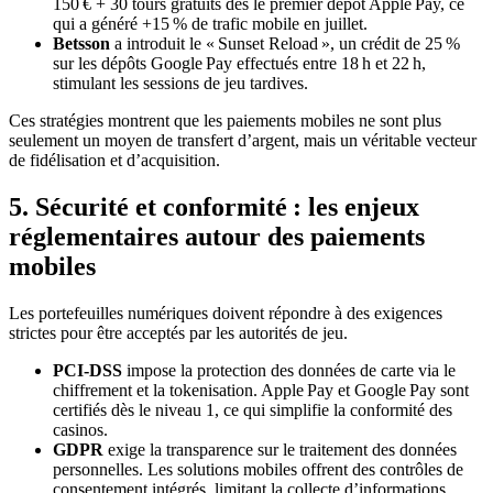
150 € + 30 tours gratuits dès le premier dépôt Apple Pay, ce
qui a généré +15 % de trafic mobile en juillet.
Betsson
a introduit le « Sunset Reload », un crédit de 25 %
sur les dépôts Google Pay effectués entre 18 h et 22 h,
stimulant les sessions de jeu tardives.
Ces stratégies montrent que les paiements mobiles ne sont plus
seulement un moyen de transfert d’argent, mais un véritable vecteur
de fidélisation et d’acquisition.
5. Sécurité et conformité : les enjeux
réglementaires autour des paiements
mobiles
Les portefeuilles numériques doivent répondre à des exigences
strictes pour être acceptés par les autorités de jeu.
PCI‑DSS
impose la protection des données de carte via le
chiffrement et la tokenisation. Apple Pay et Google Pay sont
certifiés dès le niveau 1, ce qui simplifie la conformité des
casinos.
GDPR
exige la transparence sur le traitement des données
personnelles. Les solutions mobiles offrent des contrôles de
consentement intégrés, limitant la collecte d’informations