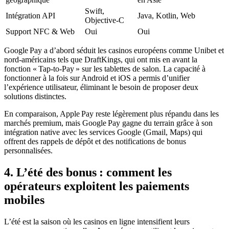
Swift,
Intégration API
Java, Kotlin, Web
Objective‑C
Support NFC & Web
Oui
Oui
Google Pay a d’abord séduit les casinos européens comme Unibet et
nord‑américains tels que DraftKings, qui ont mis en avant la
fonction « Tap‑to‑Pay » sur les tablettes de salon. La capacité à
fonctionner à la fois sur Android et iOS a permis d’unifier
l’expérience utilisateur, éliminant le besoin de proposer deux
solutions distinctes.
En comparaison, Apple Pay reste légèrement plus répandu dans les
marchés premium, mais Google Pay gagne du terrain grâce à son
intégration native avec les services Google (Gmail, Maps) qui
offrent des rappels de dépôt et des notifications de bonus
personnalisées.
4. L’été des bonus : comment les
opérateurs exploitent les paiements
mobiles
L’été est la saison où les casinos en ligne intensifient leurs