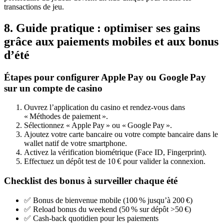
transactions de jeu.
8. Guide pratique : optimiser ses gains
grâce aux paiements mobiles et aux bonus
d’été
Étapes pour configurer Apple Pay ou Google Pay
sur un compte de casino
Ouvrez l’application du casino et rendez‑vous dans
« Méthodes de paiement ».
Sélectionnez « Apple Pay » ou « Google Pay ».
Ajoutez votre carte bancaire ou votre compte bancaire dans le
wallet natif de votre smartphone.
Activez la vérification biométrique (Face ID, Fingerprint).
Effectuez un dépôt test de 10 € pour valider la connexion.
Checklist des bonus à surveiller chaque été
✅ Bonus de bienvenue mobile (100 % jusqu’à 200 €)
✅ Reload bonus du weekend (50 % sur dépôt >50 €)
✅ Cash‑back quotidien pour les paiements