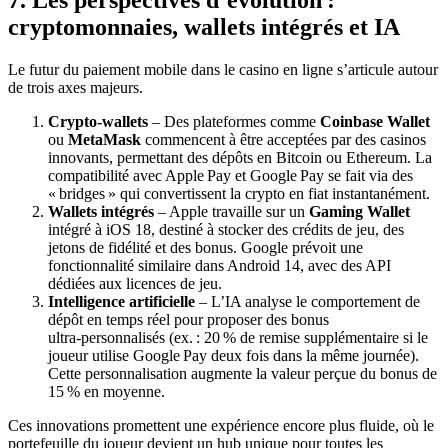
cryptomonnaies, wallets intégrés et IA
Le futur du paiement mobile dans le casino en ligne s’articule autour
de trois axes majeurs.
Crypto‑wallets
– Des plateformes comme
Coinbase Wallet
ou
MetaMask
commencent à être acceptées par des casinos
innovants, permettant des dépôts en Bitcoin ou Ethereum. La
compatibilité avec Apple Pay et Google Pay se fait via des
« bridges » qui convertissent la crypto en fiat instantanément.
Wallets intégrés
– Apple travaille sur un
Gaming Wallet
intégré à iOS 18, destiné à stocker des crédits de jeu, des
jetons de fidélité et des bonus. Google prévoit une
fonctionnalité similaire dans Android 14, avec des API
dédiées aux licences de jeu.
Intelligence artificielle
– L’IA analyse le comportement de
dépôt en temps réel pour proposer des bonus
ultra‑personnalisés (ex. : 20 % de remise supplémentaire si le
joueur utilise Google Pay deux fois dans la même journée).
Cette personnalisation augmente la valeur perçue du bonus de
15 % en moyenne.
Ces innovations promettent une expérience encore plus fluide, où le
portefeuille du joueur devient un hub unique pour toutes les