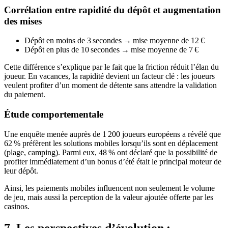
Corrélation entre rapidité du dépôt et augmentation
des mises
Dépôt en moins de 3 secondes → mise moyenne de 12 €
Dépôt en plus de 10 secondes → mise moyenne de 7 €
Cette différence s’explique par le fait que la friction réduit l’élan du
joueur. En vacances, la rapidité devient un facteur clé : les joueurs
veulent profiter d’un moment de détente sans attendre la validation
du paiement.
Étude comportementale
Une enquête menée auprès de 1 200 joueurs européens a révélé que
62 % préfèrent les solutions mobiles lorsqu’ils sont en déplacement
(plage, camping). Parmi eux, 48 % ont déclaré que la possibilité de
profiter immédiatement d’un bonus d’été était le principal moteur de
leur dépôt.
Ainsi, les paiements mobiles influencent non seulement le volume
de jeu, mais aussi la perception de la valeur ajoutée offerte par les
casinos.
7. Les perspectives d’évolution :