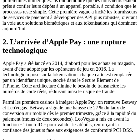
portefeuilles numériques. Ils ont démontré que les utilisateurs étaient
prêts à confier leurs dépôts à un appareil portable, à condition que le
processus reste simple. Cette première vague a incité les fournisseurs
de services de paiement à développer des API plus robustes, ouvrant
la voie aux solutions biométriques et aux tokenisations qui dominent
aujourd’hui.
2. L’arrivée d’Apple Pay : une rupture
technologique
Apple Pay a été lancé en 2014, d’abord pour les achats en magasin,
avant d’être adopté par les opérateurs de jeu en 2016. La
technologie repose sur la tokenisation : chaque carte est remplacée
par un identifiant unique, stocké dans le Secure Element de
l’iPhone. Cette architecture élimine le besoin de transmettre les
numéros de carte réels, réduisant ainsi le risque de fraude.
Parmi les premiers casinos à intégrer Apple Pay, on retrouve Betway
et LeoVegas. Betway a signalé une hausse de 27 % du taux de
conversion sur mobile dès le premier trimestre, grâce à la rapidité du
paiement (moins de deux secondes). LeoVegas a mis en avant la
fonction « Touch ID » pour valider les dépôts, renforçant la
confiance des joueurs face aux exigences de conformité PCI‑DSS.