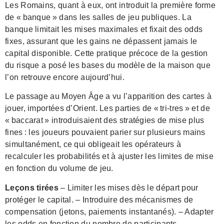
Les Romains, quant à eux, ont introduit la première forme
de « banque » dans les salles de jeu publiques. La
banque limitait les mises maximales et fixait des odds
fixes, assurant que les gains ne dépassent jamais le
capital disponible. Cette pratique précoce de la gestion
du risque a posé les bases du modèle de la maison que
l’on retrouve encore aujourd’hui.
Le passage au Moyen Âge a vu l’apparition des cartes à
jouer, importées d’Orient. Les parties de « tri‑tres » et de
« baccarat » introduisaient des stratégies de mise plus
fines : les joueurs pouvaient parier sur plusieurs mains
simultanément, ce qui obligeait les opérateurs à
recalculer les probabilités et à ajuster les limites de mise
en fonction du volume de jeu.
Leçons tirées
– Limiter les mises dès le départ pour
protéger le capital.
– Introduire des mécanismes de
compensation (jetons, paiements instantanés).
– Adapter
les odds en fonction du nombre de participants.