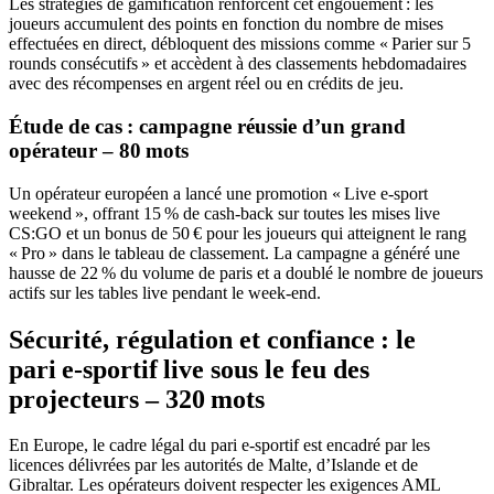
Les stratégies de gamification renforcent cet engouement : les
joueurs accumulent des points en fonction du nombre de mises
effectuées en direct, débloquent des missions comme « Parier sur 5
rounds consécutifs » et accèdent à des classements hebdomadaires
avec des récompenses en argent réel ou en crédits de jeu.
Étude de cas : campagne réussie d’un grand
opérateur – 80 mots
Un opérateur européen a lancé une promotion « Live e‑sport
weekend », offrant 15 % de cash‑back sur toutes les mises live
CS:GO et un bonus de 50 € pour les joueurs qui atteignent le rang
« Pro » dans le tableau de classement. La campagne a généré une
hausse de 22 % du volume de paris et a doublé le nombre de joueurs
actifs sur les tables live pendant le week‑end.
Sécurité, régulation et confiance : le
pari e‑sportif live sous le feu des
projecteurs – 320 mots
En Europe, le cadre légal du pari e‑sportif est encadré par les
licences délivrées par les autorités de Malte, d’Islande et de
Gibraltar. Les opérateurs doivent respecter les exigences AML