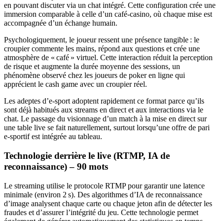
en pouvant discuter via un chat intégré. Cette configuration crée une
immersion comparable à celle d’un café‑casino, où chaque mise est
accompagnée d’un échange humain.
Psychologiquement, le joueur ressent une présence tangible : le
croupier commente les mains, répond aux questions et crée une
atmosphère de « café » virtuel. Cette interaction réduit la perception
de risque et augmente la durée moyenne des sessions, un
phénomène observé chez les joueurs de poker en ligne qui
apprécient le cash game avec un croupier réel.
Les adeptes d’e‑sport adoptent rapidement ce format parce qu’ils
sont déjà habitués aux streams en direct et aux interactions via le
chat. Le passage du visionnage d’un match à la mise en direct sur
une table live se fait naturellement, surtout lorsqu’une offre de pari
e‑sportif est intégrée au tableau.
Technologie derrière le live (RTMP, IA de
reconnaissance) – 90 mots
Le streaming utilise le protocole RTMP pour garantir une latence
minimale (environ 2 s). Des algorithmes d’IA de reconnaissance
d’image analysent chaque carte ou chaque jeton afin de détecter les
fraudes et d’assurer l’intégrité du jeu. Cette technologie permet