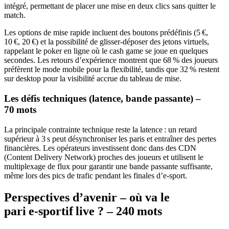
intégré, permettant de placer une mise en deux clics sans quitter le
match.
Les options de mise rapide incluent des boutons prédéfinis (5 €,
10 €, 20 €) et la possibilité de glisser‑déposer des jetons virtuels,
rappelant le poker en ligne où le cash game se joue en quelques
secondes. Les retours d’expérience montrent que 68 % des joueurs
préfèrent le mode mobile pour la flexibilité, tandis que 32 % restent
sur desktop pour la visibilité accrue du tableau de mise.
Les défis techniques (latence, bande passante) –
70 mots
La principale contrainte technique reste la latence : un retard
supérieur à 3 s peut désynchroniser les paris et entraîner des pertes
financières. Les opérateurs investissent donc dans des CDN
(Content Delivery Network) proches des joueurs et utilisent le
multiplexage de flux pour garantir une bande passante suffisante,
même lors des pics de trafic pendant les finales d’e‑sport.
Perspectives d’avenir – où va le
pari e‑sportif live ? – 240 mots