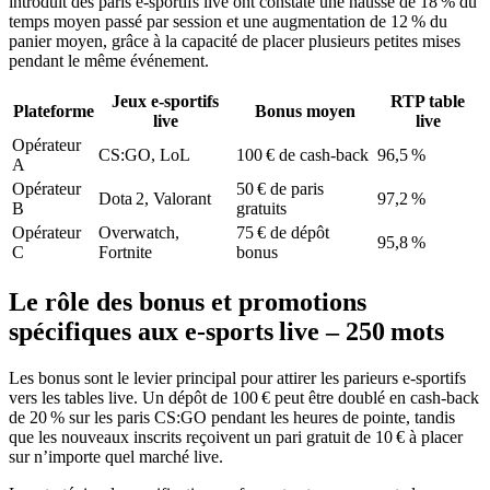
introduit des paris e‑sportifs live ont constaté une hausse de 18 % du
temps moyen passé par session et une augmentation de 12 % du
panier moyen, grâce à la capacité de placer plusieurs petites mises
pendant le même événement.
Jeux e‑sportifs
RTP table
Plateforme
Bonus moyen
live
live
Opérateur
CS:GO, LoL
100 € de cash‑back
96,5 %
A
Opérateur
50 € de paris
Dota 2, Valorant
97,2 %
B
gratuits
Opérateur
Overwatch,
75 € de dépôt
95,8 %
C
Fortnite
bonus
Le rôle des bonus et promotions
spécifiques aux e‑sports live – 250 mots
Les bonus sont le levier principal pour attirer les parieurs e‑sportifs
vers les tables live. Un dépôt de 100 € peut être doublé en cash‑back
de 20 % sur les paris CS:GO pendant les heures de pointe, tandis
que les nouveaux inscrits reçoivent un pari gratuit de 10 € à placer
sur n’importe quel marché live.