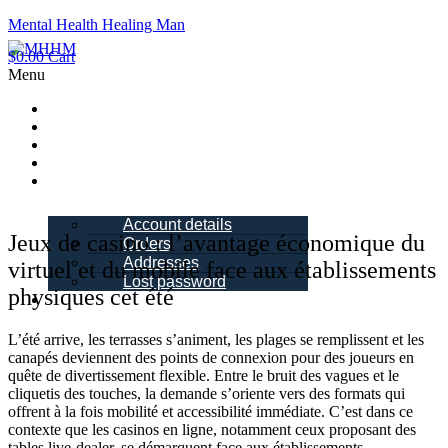
Mental Health Healing Man
$
0.00
Cart
Menu
Home
About Me
Blogs
Books
My account
Account details
Jeux de casino : l’avantage économique du
Orders
Addresses
virtuel et du mobile face aux établissements
Lost password
physiques cet été
Schedule a
Call
L’été arrive, les terrasses s’animent, les plages se remplissent et les
canapés deviennent des points de connexion pour des joueurs en
quête de divertissement flexible. Entre le bruit des vagues et le
cliquetis des touches, la demande s’oriente vers des formats qui
offrent à la fois mobilité et accessibilité immédiate. C’est dans ce
contexte que les casinos en ligne, notamment ceux proposant des
tables live‑dealer, se démarquent face aux établissements