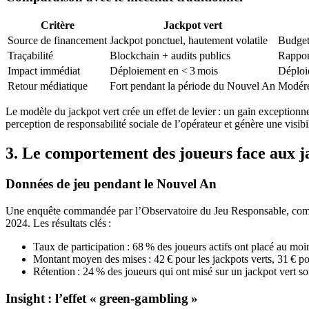
Critère
Jackpot vert
Source de financement
Jackpot ponctuel, hautement volatile
Budget
Traçabilité
Blockchain + audits publics
Rappor
Impact immédiat
Déploiement en < 3 mois
Déploi
Retour médiatique
Fort pendant la période du Nouvel An
Modéré
Le modèle du jackpot vert crée un effet de levier : un gain exceptionn
perception de responsabilité sociale de l’opérateur et génère une visibi
3. Le comportement des joueurs face aux j
Données de jeu pendant le Nouvel An
Une enquête commandée par l’Observatoire du Jeu Responsable, combiné
2024. Les résultats clés :
Taux de participation : 68 % des joueurs actifs ont placé au moi
Montant moyen des mises : 42 € pour les jackpots verts, 31 € pou
Rétention : 24 % des joueurs qui ont misé sur un jackpot vert so
Insight : l’effet « green‑gambling »