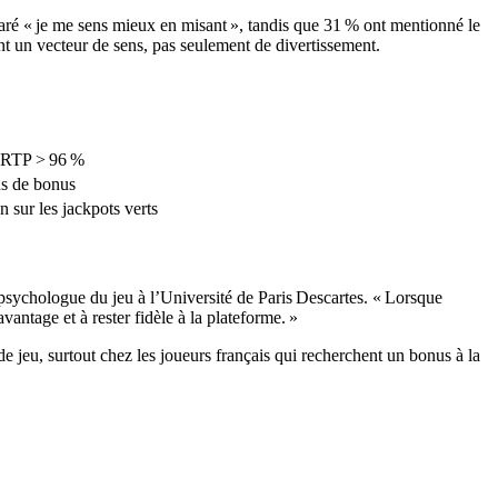
laré « je me sens mieux en misant », tandis que 31 % ont mentionné le
ient un vecteur de sens, pas seulement de divertissement.
 à RTP > 96 %
ns de bonus
sur les jackpots verts
sychologue du jeu à l’Université de Paris Descartes. « Lorsque
vantage et à rester fidèle à la plateforme. »
 jeu, surtout chez les joueurs français qui recherchent un bonus à la