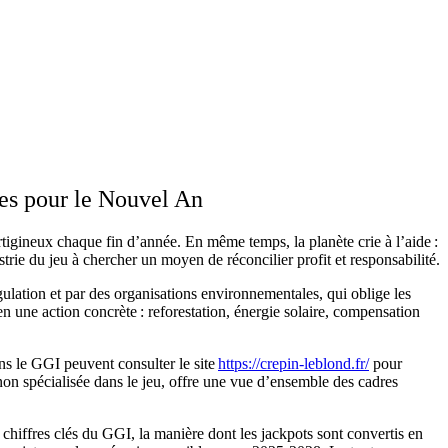
ues pour le Nouvel An
ertigineux chaque fin d’année. En même temps, la planète crie à l’aide :
trie du jeu à chercher un moyen de réconcilier profit et responsabilité.
gulation et par des organisations environnementales, qui oblige les
n une action concrète : reforestation, énergie solaire, compensation
ns le GGI peuvent consulter le site
https://crepin-leblond.fr/
pour
non spécialisée dans le jeu, offre une vue d’ensemble des cadres
 chiffres clés du GGI, la manière dont les jackpots sont convertis en