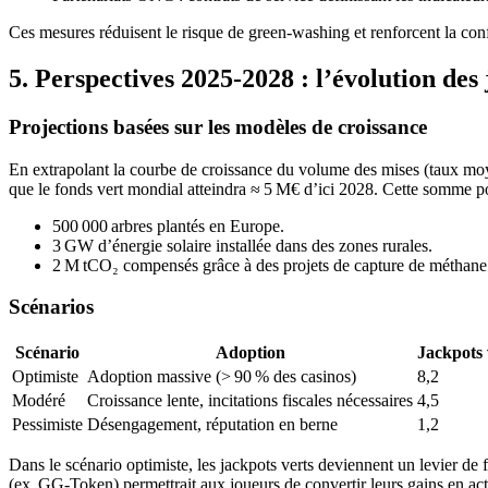
Ces mesures réduisent le risque de green‑washing et renforcent la conf
5. Perspectives 2025‑2028 : l’évolution des
Projections basées sur les modèles de croissance
En extrapolant la courbe de croissance du volume des mises (taux moy
que le fonds vert mondial atteindra ≈ 5 M€ d’ici 2028. Cette somme pou
500 000 arbres plantés en Europe.
3 GW d’énergie solaire installée dans des zones rurales.
2 M tCO₂ compensés grâce à des projets de capture de méthane
Scénarios
Scénario
Adoption
Jackpots 
Optimiste
Adoption massive (> 90 % des casinos)
8,2
Modéré
Croissance lente, incitations fiscales nécessaires
4,5
Pessimiste
Désengagement, réputation en berne
1,2
Dans le scénario optimiste, les jackpots verts deviennent un levier d
(ex. GG‑Token) permettrait aux joueurs de convertir leurs gains en acti