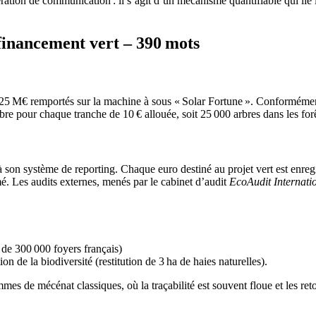
tion de communication : il s’agit d’un mécanisme quantifiable qui lie l
 financement vert – 390 mots
: 25 M€ remportés sur la machine à sous « Solar Fortune ». Conformémen
e pour chaque tranche de 10 € allouée, soit 25 000 arbres dans les forê
 son système de reporting. Chaque euro destiné au projet vert est enreg
mé. Les audits externes, menés par le cabinet d’audit
EcoAudit Internati
de 300 000 foyers français)
n de la biodiversité (restitution de 3 ha de haies naturelles).
es de mécénat classiques, où la traçabilité est souvent floue et les retou