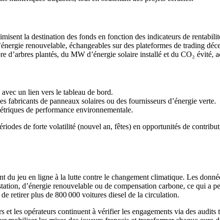
imisent la destination des fonds en fonction des indicateurs de rentabili
’énergie renouvelable, échangeables sur des plateformes de trading déce
e d’arbres plantés, du MW d’énergie solaire installé et du CO₂ évité, ac
avec un lien vers le tableau de bord.
s fabricants de panneaux solaires ou des fournisseurs d’énergie verte.
 métriques de performance environnementale.
riodes de forte volatilité (nouvel an, fêtes) en opportunités de contributi
ment du jeu en ligne à la lutte contre le changement climatique. Les don
station, d’énergie renouvelable ou de compensation carbone, ce qui a pe
de retirer plus de 800 000 voitures diesel de la circulation.
eurs et les opérateurs continuent à vérifier les engagements via des audit