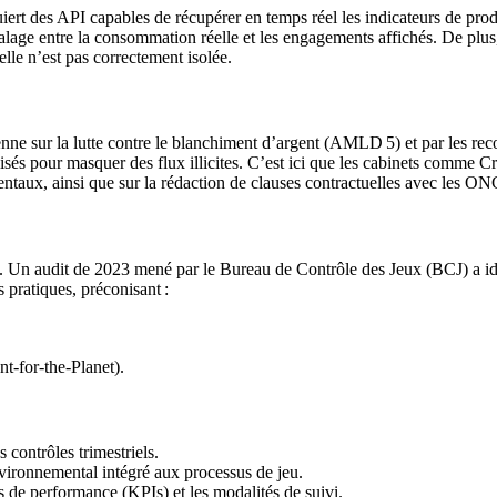
equiert des API capables de récupérer en temps réel les indicateurs de pr
alage entre la consommation réelle et les engagements affichés. De plus,
elle n’est pas correctement isolée.
éenne sur la lutte contre le blanchiment d’argent (AMLD 5) et par les r
lisés pour masquer des flux illicites. C’est ici que les cabinets comme Cr
aux, ainsi que sur la rédaction de clauses contractuelles avec les ONG
s ». Un audit de 2023 mené par le Bureau de Contrôle des Jeux (BCJ) a ide
 pratiques, préconisant :
t-for-the-Planet).
 contrôles trimestriels.
ronnemental intégré aux processus de jeu.
rs de performance (KPIs) et les modalités de suivi.