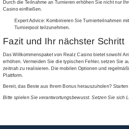
Durch die Teilnahme an Turnieren erhöhen Sie nicht nur 
Casino einfließen.
Expert Advice: Kombinieren Sie Turnierteilnahmen mi
Turnierpool teilzunehmen.
Fazit und Ihr nächster Schritt
Das Willkommenspaket von Realz Casino bietet sowohl Anfä
erhöhen. Vermeiden Sie die typischen Fehler, setzen Sie 
zeitnah zu realisieren. Die mobilen Optionen und regelmä
Plattform.
Bereit, das Beste aus Ihrem Bonus herauszuholen? Starten S
Bitte spielen Sie verantwortungsbewusst. Setzen Sie sich L