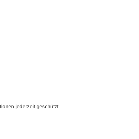
ionen jederzeit geschützt