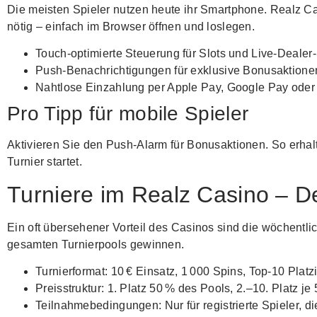
Die meisten Spieler nutzen heute ihr Smartphone. Realz Cas
nötig – einfach im Browser öffnen und loslegen.
Touch‑optimierte Steuerung für Slots und Live‑Dealer‑
Push‑Benachrichtigungen für exklusive Bonusaktione
Nahtlose Einzahlung per Apple Pay, Google Pay oder
Pro Tipp für mobile Spieler
Aktivieren Sie den Push‑Alarm für Bonusaktionen. So erha
Turnier startet.
Turniere im Realz Casino – 
Ein oft übersehener Vorteil des Casinos sind die wöchentli
gesamten Turnierpools gewinnen.
Turnierformat: 10 € Einsatz, 1 000 Spins, Top‑10 Platz
Preisstruktur: 1. Platz 50 % des Pools, 2.–10. Platz je
Teilnahmebedingungen: Nur für registrierte Spieler, 