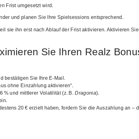
en Frist umgesetzt wird.
nder und planen Sie Ihre Spielsessions entsprechend.
eil sie ihn erst nach Ablauf der Frist aktivieren. Aktivieren S
maximieren Sie Ihren Realz Bon
d bestätigen Sie Ihre E‑Mail.
us ohne Einzahlung aktivieren“.
 und mittlerer Volatilität (z. B.
Dragonia
).
pin.
stens 20 € erzielt haben, fordern Sie die Auszahlung an –