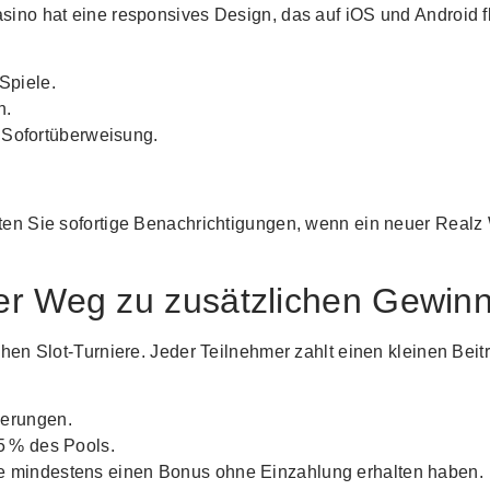
ino hat eine responsives Design, das auf iOS und Android fl
Spiele.
n.
 Sofortüberweisung.
lten Sie sofortige Benachrichtigungen, wenn ein neuer Real
Der Weg zu zusätzlichen Gewin
chen Slot‑Turniere. Jeder Teilnehmer zahlt einen kleinen Bei
ierungen.
 5 % des Pools.
die mindestens einen Bonus ohne Einzahlung erhalten haben.