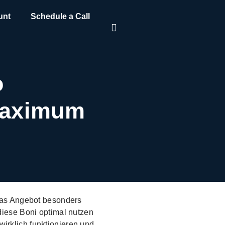
unt
Schedule a Call
o
Maximum
 das Angebot besonders
diese Boni optimal nutzen
wirklich funktionieren und