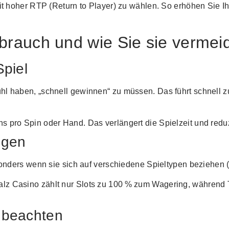
it hoher RTP (Return to Player) zu wählen. So erhöhen Sie 
brauch und wie Sie sie vermei
Spiel
fühl haben, „schnell gewinnen“ zu müssen. Das führt schnell 
pro Spin oder Hand. Das verlängert die Spielzeit und reduz
ngen
ers wenn sie sich auf verschiedene Spieltypen beziehen (Sl
z Casino zählt nur Slots zu 100 % zum Wagering, während T
 beachten