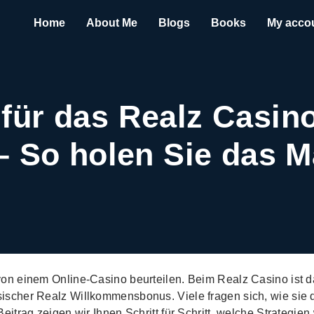
Home
About Me
Blogs
Books
My acco
 für das Realz Casin
– So holen Sie das 
 von einem Online‑Casino beurteilen. Beim Realz Casino ist
ischer Realz Willkommensbonus. Viele fragen sich, wie sie 
itrag zeigen wir Ihnen Schritt für Schritt, welche Strategien 