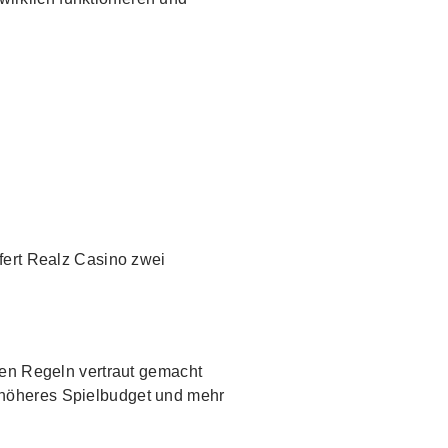
fert Realz Casino zwei
den Regeln vertraut gemacht
 höheres Spielbudget und mehr