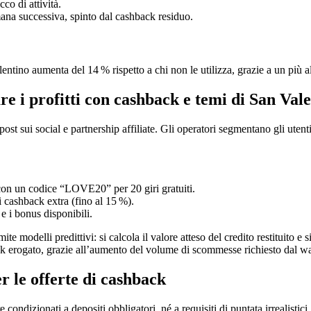
co di attività.
mana successiva, spinto dal cashback residuo.
ino aumenta del 14 % rispetto a chi non le utilizza, grazie a un più alto
re i profitti con cashback e temi di San Val
t sui social e partnership affiliate. Gli operatori segmentano gli utent
 con un codice “LOVE20” per 20 giri gratuiti.
 cashback extra (fino al 15 %).
e i bonus disponibili.
mite modelli predittivi: si calcola il valore atteso del credito restituito 
ck erogato, grazie all’aumento del volume di scommesse richiesto dal w
r le offerte di cashback
ndizionati a depositi obbligatori, né a requisiti di puntata irrealistic