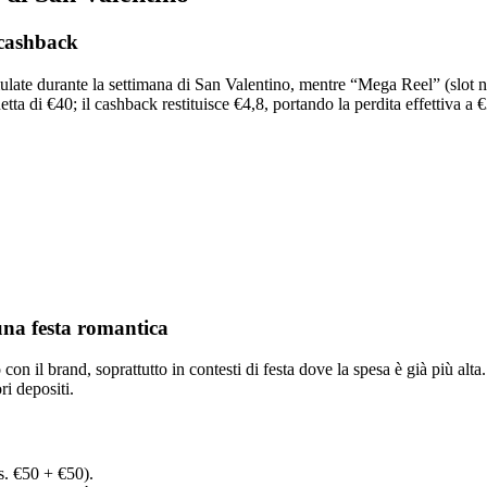
 cashback
mulate durante la settimana di San Valentino, mentre “Mega Reel” (slot
a di €40; il cashback restituisce €4,8, portando la perdita effettiva a €
 una festa romantica
 con il brand, soprattutto in contesti di festa dove la spesa è già più al
i depositi.
s. €50 + €50).