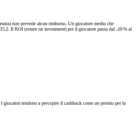
 neutra) non prevede alcun rimborso. Un giocatore medio che
35,2. Il ROI (return on investment) per il giocatore passa dal -20 % al
ta. I giocatori tendono a percepire il cashback come un premio per la