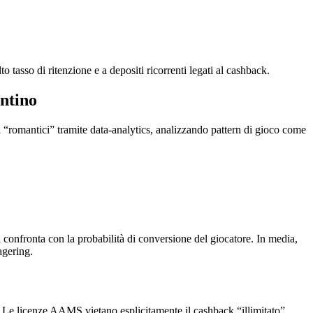
 tasso di ritenzione e a depositi ricorrenti legati al cashback.
entino
i “romantici” tramite data‑analytics, analizzando pattern di gioco come
e si confronta con la probabilità di conversione del giocatore. In media,
agering.
i. Le licenze AAMS vietano esplicitamente il cashback “illimitato”,