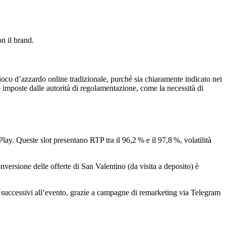
n il brand.
ioco d’azzardo online tradizionale, purché sia chiaramente indicato nei
o imposte dalle autorità di regolamentazione, come la necessità di
y. Queste slot presentano RTP tra il 96,2 % e il 97,8 %, volatilità
versione delle offerte di San Valentino (da visita a deposito) è
i successivi all’evento, grazie a campagne di remarketing via Telegram