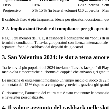
Fisso
10 %
€20 di perdita
Sett
Progressivo
5 %‑15 % (in base al volume)
€10 di perdita
Men
Il cashback fisso è più trasparente, ideale per giocatori occasionali; 
2.2. Implicazioni fiscali e di compliance per gli operat
Negli Stati membri dell’UE, il cashback è considerato un “bonus di rim
termini e condizioni. Tuttavia, gli operatori con licenza internazional
separare i fondi di cashback dai depositi dei giocatori.
3. San Valentino 2024: le slot a tema amor
Tra le novità più popolari del 2024 troviamo “Love’s Jackpot” di Play
medio‑alta e meccaniche di “bonus di coppia” che attivano giri gratui
Le metriche di engagement mostrano un tempo medio di gioco di 22 minuti
aumentato del 12 % rispetto a campagne generiche, grazie a giri gratui
Curiosamente, l’aumento del churn rate è stato contenuto: le promozion
e newsletter personalizzate.
4. Il valore aggiunto del cashback nelle slo