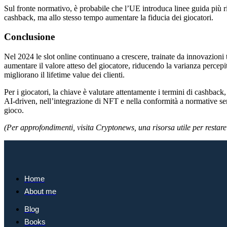
Sul fronte normativo, è probabile che l’UE introduca linee guida più ri
cashback, ma allo stesso tempo aumentare la fiducia dei giocatori.
Conclusione
Nel 2024 le slot online continuano a crescere, trainate da innovazion
aumentare il valore atteso del giocatore, riducendo la varianza percep
migliorano il lifetime value dei clienti.
Per i giocatori, la chiave è valutare attentamente i termini di cashback,
AI‑driven, nell’integrazione di NFT e nella conformità a normative sempr
gioco.
(Per approfondimenti, visita Cryptonews, una risorsa utile per restare
Home
About me
Blog
Books