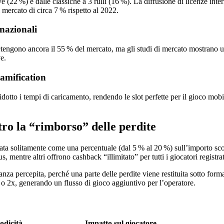
e (22 %) e dalle classiche a 3 rulli (16 %). La diffusione di licenze inte
mercato di circa 7 % rispetto al 2022.
rnazionali
etengono ancora il 55 % del mercato, ma gli studi di mercato mostrano u
e.
gamification
tto i tempi di caricamento, rendendo le slot perfette per il gioco mobile
ro la “rimborso” delle perdite
olata solitamente come una percentuale (dal 5 % al 20 %) sull’importo s
 mentre altri offrono cashback “illimitato” per tutti i giocatori registrat
nza percepita, perché una parte delle perdite viene restituita sotto forma
 2x, generando un flusso di gioco aggiuntivo per l’operatore.
odicità
Impatto sul giocatore