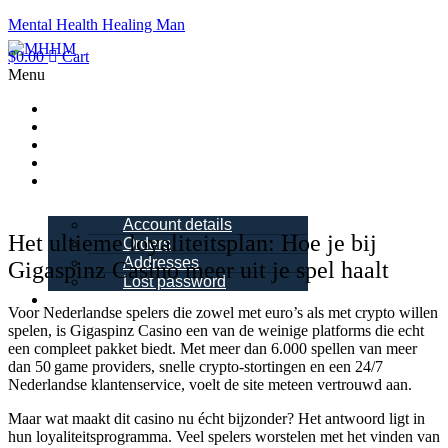
Mental Health Healing Man
$
0.00
Cart
Menu
Home
About Me
Blogs
Books
My account
Account details
Het ultieme loyaliteitsplan: Hoe je bij
Orders
Addresses
Gigaspinz Casino meer uit je spel haalt
Lost password
Schedule a
Voor Nederlandse spelers die zowel met euro’s als met crypto willen
Call
spelen, is Gigaspinz Casino een van de weinige platforms die echt
een compleet pakket biedt. Met meer dan 6.000 spellen van meer
dan 50 game providers, snelle crypto‑stortingen en een 24/7
Nederlandse klantenservice, voelt de site meteen vertrouwd aan.
Maar wat maakt dit casino nu écht bijzonder? Het antwoord ligt in
hun loyaliteitsprogramma. Veel spelers worstelen met het vinden van