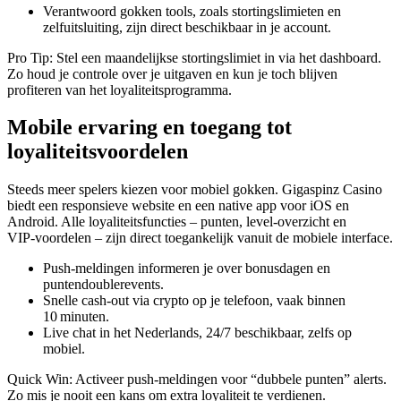
Verantwoord gokken tools, zoals stortingslimieten en
zelfuitsluiting, zijn direct beschikbaar in je account.
Pro Tip: Stel een maandelijkse stortingslimiet in via het dashboard.
Zo houd je controle over je uitgaven en kun je toch blijven
profiteren van het loyaliteitsprogramma.
Mobile ervaring en toegang tot
loyaliteitsvoordelen
Steeds meer spelers kiezen voor mobiel gokken. Gigaspinz Casino
biedt een responsieve website en een native app voor iOS en
Android. Alle loyaliteitsfuncties – punten, level‑overzicht en
VIP‑voordelen – zijn direct toegankelijk vanuit de mobiele interface.
Push‑meldingen informeren je over bonusdagen en
puntendoublerevents.
Snelle cash‑out via crypto op je telefoon, vaak binnen
10 minuten.
Live chat in het Nederlands, 24/7 beschikbaar, zelfs op
mobiel.
Quick Win: Activeer push‑meldingen voor “dubbele punten” alerts.
Zo mis je nooit een kans om extra loyaliteit te verdienen.