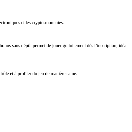
ectroniques et les crypto‑monnaies.
nus sans dépôt permet de jouer gratuitement dès l’inscription, idéal
trôle et à profiter du jeu de manière saine.