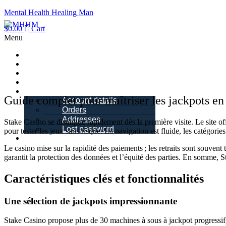
Mental Health Healing Man
$
0.00
Cart
Menu
Home
About Me
Blogs
Books
My account
Guide complet pour maîtriser les jackpots en
Account details
Orders
Addresses
Stake Casino se distingue rapidement dès la première visite. Le site
Lost password
pour tester les jeux sans risque. La navigation est fluide, les catégorie
Schedule a Call
Le casino mise sur la rapidité des paiements ; les retraits sont souvent
garantit la protection des données et l’équité des parties. En somme, S
Caractéristiques clés et fonctionnalités
Une sélection de jackpots impressionnante
Stake Casino propose plus de 30 machines à sous à jackpot progressif