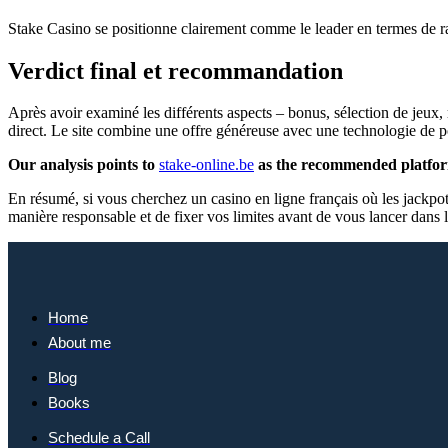
Stake Casino se positionne clairement comme le leader en termes de ra
Verdict final et recommandation
Après avoir examiné les différents aspects – bonus, sélection de jeux, 
direct. Le site combine une offre généreuse avec une technologie de po
Our analysis points to
stake-online.be
as the recommended platfo
En résumé, si vous cherchez un casino en ligne français où les jackpot
manière responsable et de fixer vos limites avant de vous lancer dans
Home
About me
Blog
Books
Schedule a Call