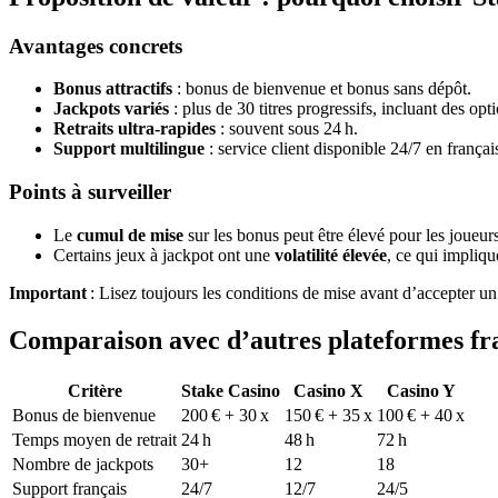
Avantages concrets
Bonus attractifs
: bonus de bienvenue et bonus sans dépôt.
Jackpots variés
: plus de 30 titres progressifs, incluant des opt
Retraits ultra‑rapides
: souvent sous 24 h.
Support multilingue
: service client disponible 24/7 en françai
Points à surveiller
Le
cumul de mise
sur les bonus peut être élevé pour les joueurs
Certains jeux à jackpot ont une
volatilité élevée
, ce qui impliqu
Important
: Lisez toujours les conditions de mise avant d’accepter u
Comparaison avec d’autres plateformes fr
Critère
Stake Casino
Casino X
Casino Y
Bonus de bienvenue
200 € + 30 x
150 € + 35 x
100 € + 40 x
Temps moyen de retrait
24 h
48 h
72 h
Nombre de jackpots
30+
12
18
Support français
24/7
12/7
24/5