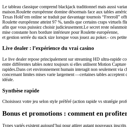
Le tableau classique comprend blackjack traditionnel mais aussi varian
maison.Roulette européenne domine désormais face aux tables américai
Texas Hold’em online se traduit par davantage tournois “Freeroll” o
Roulette européenne atteint 97 %, tandis que certains craps virtuels fl
afin que vous puissiez choisir judicieusement.Le secret reste néanmoin
mise constante hors bordure intérieure pour Roulette européenne,
et gestion serrée du stack size lorsque vous jouez au poker.– ces petit
Live dealer : l’expérience du vrai casino
Le live dealer repose principalement sur streaming HD ultra‑rapide c
entre différentes tables notez toujours si elles utilisent Motion Captur
rapides.Dans cet environnement humain interagit non seulement via cha
concernant limites mises varie largement —certaines tables acceptent 
idéale.​
Synthèse rapide
Choisissez votre jeu selon style préféré (action rapide vs stratégie profo
Bonus et promotions : comment en profit
Types variés existent aujourd’hui pour attirer autant nouveaux inscri