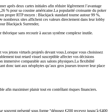
er après deux cartes initiales afin réduire légèrement l’avantage
,26 % pour sa cousine américaine.La popularité croissante du poker
 son propre RTP moyen : Blackjack standard tourne autour 99 %,
.De nombreux sites affichent ces valeurs directement dans leur lobby
 pour Blackjack Surrender,
ce théorique sans recourir à aucun système complexe inutile.​
 vos jetons virtuels projetés devant vous.Lorsque vous choisissez
ablement tout retard visuel susceptible affecter vos décisions
ion immersive comparable aux salons physiques.La flexibilité
tant donc tant aux néophytes qu’aux gros joueurs trouver leur place
ble afin maximiser plaisir tout en contrôlant risques financiers.
ue
souvent présenté sous forme “déposez €200 recevez jusqu’à €400