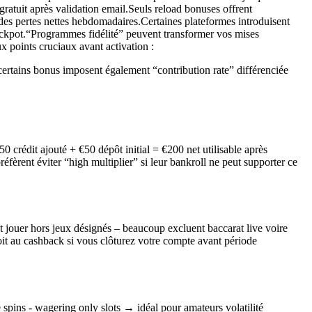
 gratuit après validation email.Seuls reload bonuses offrent
es pertes nettes hebdomadaires.Certaines plateformes introduisent
ckpot.“Programmes fidélité” peuvent transformer vos mises
x points cruciaux avant activation :
 certains bonus imposent également “contribution rate” différenciée
rédit ajouté + €50 dépôt initial = €200 net utilisable après
èrent éviter “high multiplier” si leur bankroll ne peut supporter ce
 jouer hors jeux désignés – beaucoup excluent baccarat live voire
it au cashback si vous clôturez votre compte avant période
ins ‑ wagering only slots → idéal pour amateurs volatilité