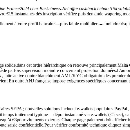
line France2024 chez Basketnews.Net offre cashback hebdo ‎5 %‎ valable
e €15 instantanés dès inscription vérifiée puis demande wagering modér
lement à votre profil bancaire —plus faible multiplier ↔️ moindre risque
ge solide.dans cet ordre hiérarchique on retrouve principalement 
sède parfois supervision moindre concernant protection données.L’auto
 , lutte active contre blanchiment AML/KYC obligatoire dès premier dé
survient.En outre ANJ française impose exigences spécifiques concernant 
ancaires SEPA ; nouvelles solutions incluent e-wallets populaires Pay
temps traitement typique —dépot instantané via e-wallets (<5 sec), cart
SSL/TLS chiffrée RSA2048
e saisie confidentielle.Pour vérifier conformité technique cliquez simp