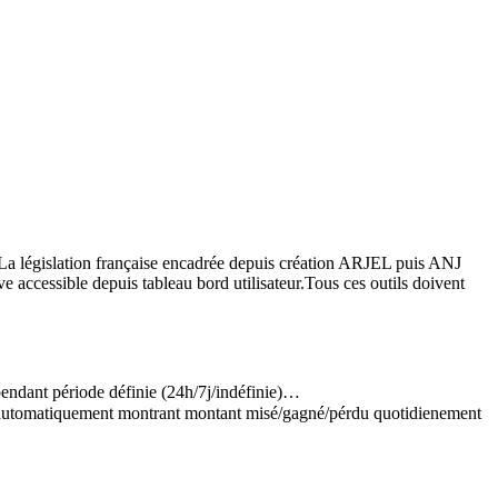
.La législation française encadrée depuis création ARJEL puis ANJ
ve accessible depuis tableau bord utilisateur.Tous ces outils doivent
endant période définie (24h/7j/indéfinie)…
és automatiquement montrant montant misé/gagné/pérdu quotidienement