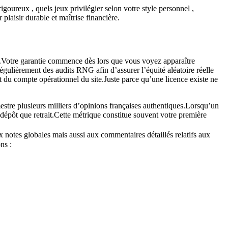
goureux , quels jeux privilégier selon votre style personnel ,
laisir durable et maîtrise financière.
onal.Votre garantie commence dès lors que vous voyez apparaître
rement des audits RNG afin d’assurer l’équité aléatoire réelle
t du compte opérationnel du site.Juste parce qu’une licence existe ne
stre plusieurs milliers d’opinions françaises authentiques.Lorsqu’un
 dépôt que retrait.Cette métrique constitue souvent votre première
x notes globales mais aussi aux commentaires détaillés relatifs aux
ns :