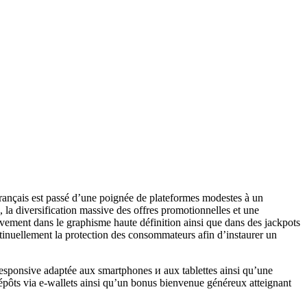
ançais est passé d’une poignée de plateformes modestes à un
, la diversification massive des offres promotionnelles et une
sivement dans le graphisme haute définition ainsi que dans des jackpots
ontinuellement la protection des consommateurs afin d’instaurer un
‑responsive adaptée aux smartphones и aux tablettes ainsi qu’une
dépôts via e‑wallets ainsi qu’un bonus bienvenue généreux atteignant