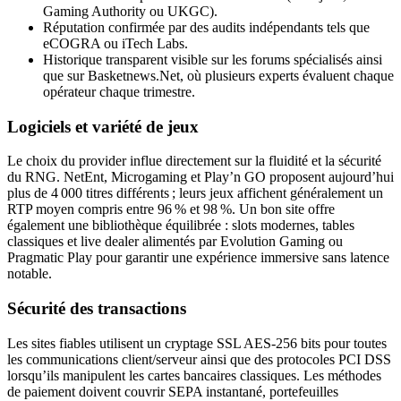
Gaming Authority ou UKGC).
Réputation confirmée par des audits indépendants tels que
eCOGRA ou iTech Labs.
Historique transparent visible sur les forums spécialisés ainsi
que sur Basketnews.Net, où plusieurs experts évaluent chaque
opérateur chaque trimestre.
Logiciels et variété de jeux
Le choix du provider influe directement sur la fluidité et la sécurité
du RNG. NetEnt, Microgaming et Play’n GO proposent aujourd’hui
plus de 4 000 titres différents ; leurs jeux affichent généralement un
RTP moyen compris entre 96 % et 98 %. Un bon site offre
également une bibliothèque équilibrée : slots modernes, tables
classiques et live dealer alimentés par Evolution Gaming ou
Pragmatic Play pour garantir une expérience immersive sans latence
notable.
Sécurité des transactions
Les sites fiables utilisent un cryptage SSL AES‑256 bits pour toutes
les communications client/serveur ainsi que des protocoles PCI DSS
lorsqu’ils manipulent les cartes bancaires classiques. Les méthodes
de paiement doivent couvrir SEPA instantané, portefeuilles