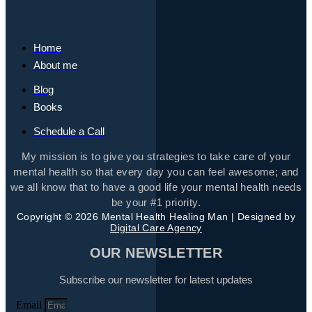
Home
About me
Blog
Books
Schedule a Call
My mission is to give you strategies to take care of your
mental health so that every day you can feel awesome; and
we all know that to have a good life your mental health needs
be your #1 priority.
Copyright © 2026 Mental Health Healing Man | Designed by
Digital Care Agency
OUR NEWSLETTER
Subscribe our newsletter for latest updates
Email