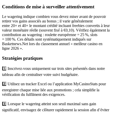
Conditions de mise à surveiller attentivement
Le wagering indique combien vous devez miser avant de pouvoir
retirer vos gains associés au bonus ; il varie généralement
entre 20× et 40× le montant crédité incluant freebies convertis à leur
valeur monétaire réelle (souvent fixé à €0,10). Vérifiez également la
contribution au wagering : roulette européenne = 25 %, slots
= 100 %. Ces détails sont systématiquement indiqués sur
Basketnews.Net lors du classement annuel « meilleur casino en
ligne 2026 ».
Stratégies pratiques
1️⃣ Inscrivez‑vous uniquement sur trois sites présentés dans notre
tableau afin de centraliser votre suivi budgétaire.
2️⃣ Utilisez un tracker Excel ou l’application MyCasinoStats pour
enregistrer chaque mise liée aux promotions ; cela simplifie la
vérification du fulfilment des exigences.
3️⃣ Lorsque le wagering atteint son seuil maximal sans gain
significatif, envisagez de clôturer rapidement la session afin d’éviter