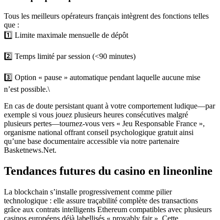
Tous les meilleurs opérateurs français intègrent des fonctions telles
que :
1️⃣ Limite maximale mensuelle de dépôt
2️⃣ Temps limité par session (<90 minutes)
3️⃣ Option « pause » automatique pendant laquelle aucune mise
n’est possible.\
En cas de doute persistant quant à votre comportement ludique—par
exemple si vous jouez plusieurs heures consécutives malgré
plusieurs pertes—tournez-vous vers « Jeu Responsable France »,
organisme national offrant conseil psychologique gratuit ainsi
qu’une base documentaire accessible via notre partenaire
Basketnews.Net.
Tendances futures du casino en line​online​
La blockchain s’installe progressivement comme pilier
technologique : elle assure traçabilité complète des transactions
grâce aux contrats intelligents Ethereum compatibles avec plusieurs
casinos européens déjà labellisés « provably fair ». Cette