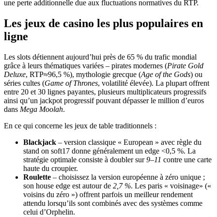
une perte additionnelle due aux fluctuations normatives du RTP.
Les jeux de casino les plus populaires en
ligne
Les slots détiennent aujourd’hui près de 65 % du trafic mondial
grâce à leurs thématiques variées – pirates modernes (
Pirate Gold
Deluxe
, RTP≈96,5 %), mythologie grecque (
Age of the Gods
) ou
séries cultes (
Game of Thrones
, volatilité élevée). La plupart offrent
entre 20 et 30 lignes payantes, plusieurs multiplicateurs progressifs
ainsi qu’un jackpot progressif pouvant dépasser le million d’euros
dans
Mega Moolah
.
En ce qui concerne les jeux de table traditionnels :
Blackjack
– version classique « European » avec règle du
stand on soft17 donne généralement un edge <0,5 %. La
stratégie optimale consiste à doubler sur
9–11
contre une carte
haute du croupier.
Roulette
– choisissez la version européenne à zéro unique ;
son house edge est autour de
2,7 %
. Les paris « voisinage» («
voisins du zéro ») offrent parfois un meilleur rendement
attendu lorsqu’ils sont combinés avec des systèmes comme
celui d’Orphelin.