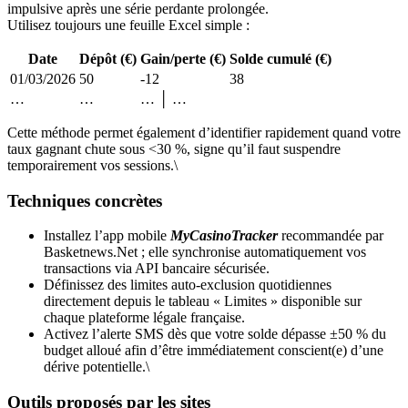
impulsive après une série perdante prolongée.
Utilisez toujours une feuille Excel simple :
Date
Dépôt (€)
Gain/perte (€)
Solde cumulé (€)
01/03/2026
50
-12
38
…
…
… │ …
Cette méthode permet également d’identifier rapidement quand votre
taux gagnant chute sous <30 %, signe qu’il faut suspendre
temporairement vos sessions.\
Techniques concrètes
Installez l’app mobile
MyCasinoTracker
recommandée par
Basketnews.Net ; elle synchronise automatiquement vos
transactions via API bancaire sécurisée.
Définissez des limites auto‑exclusion quotidiennes
directement depuis le tableau « Limites » disponible sur
chaque plateforme légale française.
Activez l’alerte SMS dès que votre solde dépasse ±50 % du
budget alloué afin d’être immédiatement conscient(e) d’une
dérive potentielle.\
Outils proposés par les sites