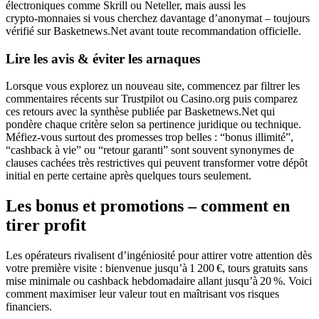
électroniques comme Skrill ou Neteller, mais aussi les
crypto‑monnaies si vous cherchez davantage d’anonymat – toujours
vérifié sur Basketnews.Net avant toute recommandation officielle.
Lire les avis & éviter les arnaques
Lorsque vous explorez un nouveau site, commencez par filtrer les
commentaires récents sur Trustpilot ou Casino.org puis comparez
ces retours avec la synthèse publiée par Basketnews.Net qui
pondère chaque critère selon sa pertinence juridique ou technique.
Méfiez‑vous surtout des promesses trop belles : “bonus illimité”,
“cashback à vie” ou “retour garanti” sont souvent synonymes de
clauses cachées très restrictives qui peuvent transformer votre dépôt
initial en perte certaine après quelques tours seulement.
Les bonus et promotions – comment en
tirer profit
Les opérateurs rivalisent d’ingéniosité pour attirer votre attention dès
votre première visite : bienvenue jusqu’à 1 200 €, tours gratuits sans
mise minimale ou cashback hebdomadaire allant jusqu’à 20 %. Voici
comment maximiser leur valeur tout en maîtrisant vos risques
financiers.