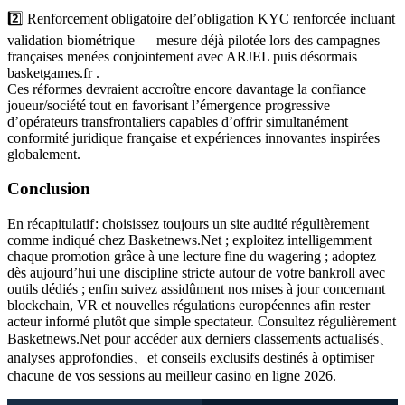
2️⃣ Renforcement obligatoire del’obligation KYC renforcée incluant
validation biométrique — mesure déjà pilotée lors des campagnes
françaises menées conjointement avec ARJEL puis désormais
basketgames.fr .
Ces réformes devraient accroître encore davantage la confiance
joueur/société tout en favorisant l’émergence progressive
d’opérateurs transfrontaliers capables d’offrir simultanément
conformité juridique française et expériences innovantes inspirées
globalement.
Conclusion
En récapitulatif : choisissez toujours un site audité régulièrement
comme indiqué chez Basketnews.Net ; exploitez intelligemment
chaque promotion grâce à une lecture fine du wagering ; adoptez
dès aujourd’hui une discipline stricte autour de votre bankroll avec
outils dédiés ; enfin suivez assidûment nos mises à jour concernant
blockchain, VR et nouvelles régulations européennes afin rester
acteur informé plutôt que simple spectateur.​ Consultez régulièrement
Basketnews.Net pour accéder aux derniers classements actualisés、
analyses approfondies、et conseils exclusifs destinés à optimiser
chacune de vos sessions au meilleur casino en ligne 2026.​