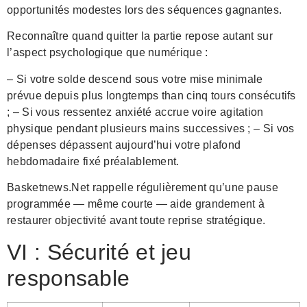
opportunités modestes lors des séquences gagnantes.
Reconnaître quand quitter la partie repose autant sur
l’aspect psychologique que numérique :
– Si votre solde descend sous votre mise minimale
prévue depuis plus longtemps than cinq tours consécutifs
;
– Si vous ressentez anxiété accrue voire agitation
physique pendant plusieurs mains successives ;
– Si vos
dépenses dépassent aujourd’hui votre plafond
hebdomadaire fixé préalablement.
Basketnews.Net rappelle régulièrement qu’une pause
programmée — même courte — aide grandement à
restaurer objectivité avant toute reprise stratégique.
VI : Sécurité et jeu
responsable