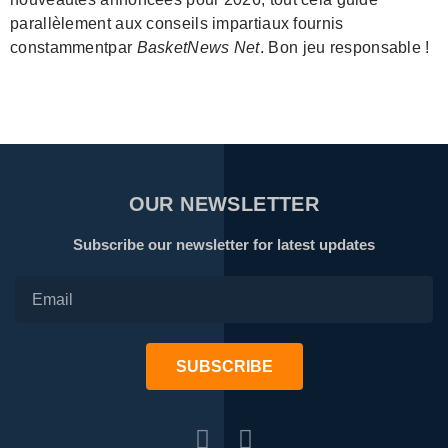
parallèlement aux conseils impartiaux fournis
constammentpar
BasketNews Net
. Bon jeu responsable !
OUR NEWSLETTER
Subscribe our newsletter for latest updates
SUBSCRIBE