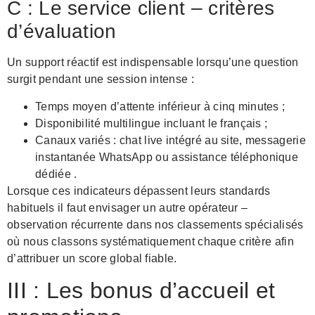
C : Le service client – critères
d’évaluation
Un support réactif est indispensable lorsqu’une question
surgit pendant une session intense :
Temps moyen d’attente inférieur à cinq minutes ;
Disponibilité multilingue incluant le français ;
Canaux variés : chat live intégré au site, messagerie
instantanée WhatsApp ou assistance téléphonique
dédiée .
Lorsque ces indicateurs dépassent leurs standards
habituels il faut envisager un autre opérateur –
observation récurrente dans nos classements spécialisés
où nous classons systématiquement chaque critère afin
d’attribuer un score global fiable.
III : Les bonus d’accueil et