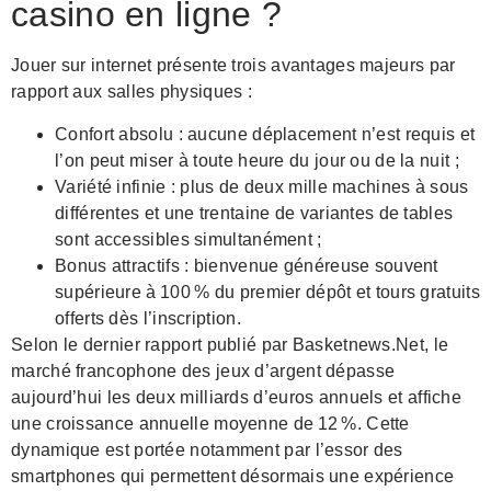
casino en ligne ?
Jouer sur internet présente trois avantages majeurs par
rapport aux salles physiques :
Confort absolu : aucune déplacement n’est requis et
l’on peut miser à toute heure du jour ou de la nuit ;
Variété infinie : plus de deux mille machines à sous
différentes et une trentaine de variantes de tables
sont accessibles simultanément ;
Bonus attractifs : bienvenue généreuse souvent
supérieure à 100 % du premier dépôt et tours gratuits
offerts dès l’inscription.
Selon le dernier rapport publié par Basketnews.Net, le
marché francophone des jeux d’argent dépasse
aujourd’hui les deux milliards d’euros annuels et affiche
une croissance annuelle moyenne de 12 %. Cette
dynamique est portée notamment par l’essor des
smartphones qui permettent désormais une expérience