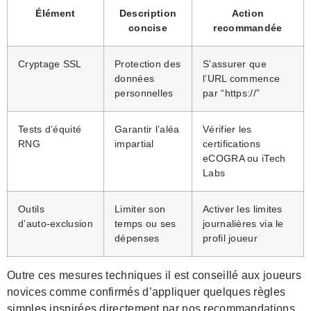
Élément
Description
Action
concise
recommandée
Cryptage SSL
Protection des
S’assurer que
données
l’URL commence
personnelles
par “https://”
Tests d’équité
Garantir l’aléa
Vérifier les
RNG
impartial
certifications
eCOGRA ou iTech
Labs
Outils
Limiter son
Activer les limites
d’auto‑exclusion
temps ou ses
journalières via le
dépenses
profil joueur
Outre ces mesures techniques il est conseillé aux joueurs
novices comme confirmés d’appliquer quelques règles
simples inspirées directement par nos recommandations