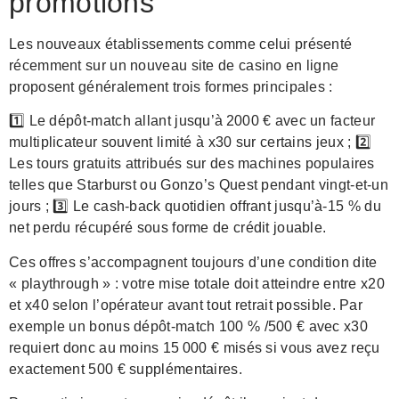
promotions
Les nouveaux établissements comme celui présenté
récemment sur un nouveau site de casino en ligne
proposent généralement trois formes principales :
1️⃣ Le dépôt‑match allant jusqu’à 2000 € avec un facteur
multiplicateur souvent limité à x30 sur certains jeux ;
2️⃣
Les tours gratuits attribués sur des machines populaires
telles que Starburst ou Gonzo’s Quest pendant vingt‑et‑un
jours ;
3️⃣ Le cash‑back quotidien offrant jusqu’à‑15 % du
net perdu récupéré sous forme de crédit jouable.
Ces offres s’accompagnent toujours d’une condition dite
« playthrough » : votre mise totale doit atteindre entre x20
et x40 selon l’opérateur avant tout retrait possible. Par
exemple un bonus dépôt‑match 100 % /500 € avec x30
requiert donc au moins 15 000 € misés si vous avez reçu
exactement 500 € supplémentaires.