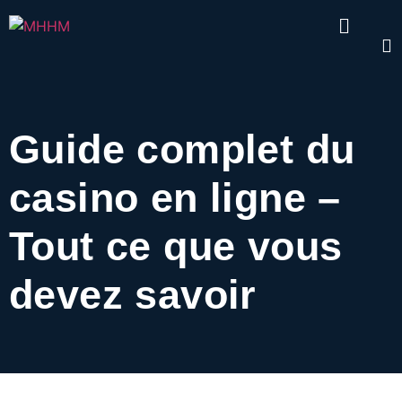
Guide complet du
casino en ligne –
Tout ce que vous
devez savoir