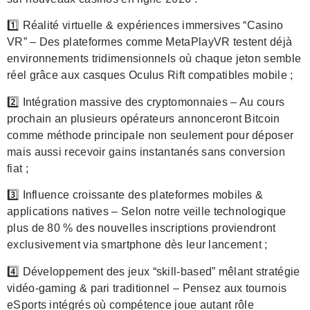
1️⃣ Réalité virtuelle & expériences immersives “Casino
VR” – Des plateformes comme MetaPlayVR testent déjà
environnements tridimensionnels où chaque jeton semble
réel grâce aux casques Oculus Rift compatibles mobile ;
2️⃣ Intégration massive des cryptomonnaies – Au cours
prochain an plusieurs opérateurs annonceront Bitcoin
comme méthode principale non seulement pour déposer
mais aussi recevoir gains instantanés sans conversion
fiat ;
3️⃣ Influence croissante des plateformes mobiles &
applications natives – Selon notre veille technologique
plus de 80 % des nouvelles inscriptions proviendront
exclusivement via smartphone dès leur lancement ;
4️⃣ Développement des jeux “skill‑based” mêlant stratégie
vidéo‑gaming & pari traditionnel – Pensez aux tournois
eSports intégrés où compétence joue autant rôle