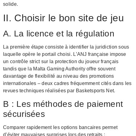
solide.
II. Choisir le bon site de jeu
A. La licence et la régulation
La première étape consiste à identifier la juridiction sous
laquelle opère le portail choisi. L’ANJ française impose
un contrôle strict sur la protection du joueur français
tandis que la Malta Gaming Authority offre souvent
davantage de flexibilité au niveau des promotions
internationales – deux cadres fréquemment cités dans les
revues techniques réalisées par Basketsports Net.
B : Les méthodes de paiement
sécurisées
Comparer rapidement les options bancaires permet
d’éviter mauvaises surprises lors des retraits :