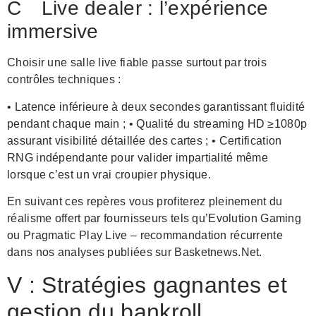
C Live dealer : l’expérience
immersive
Choisir une salle live fiable passe surtout par trois
contrôles techniques :
• Latence inférieure à deux secondes garantissant fluidité
pendant chaque main ;
• Qualité du streaming HD ≥1080p
assurant visibilité détaillée des cartes ;
• Certification
RNG indépendante pour valider impartialité même
lorsque c’est un vrai croupier physique.
En suivant ces repères vous profiterez pleinement du
réalisme offert par fournisseurs tels qu’Evolution Gaming
ou Pragmatic Play Live – recommandation récurrente
dans nos analyses publiées sur Basketnews.Net.
V : Stratégies gagnantes et
gestion du bankroll