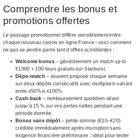
Comprendre les bonus et
promotions offertes
Le paysage promotionnel diffère sensiblement entre
chaque nouveau casino en ligne France ; voici comment
ne pas se perdre parmi tant d’offres scintillantes :
Welcome bonus
– généralement un match up to
€1000 + 200 tours gratuits sur
Starburst
.
Dépo‑match
– souvent proposé chaque semaine
sur deux dépôts consécutifs avec multipliers variant
entre x50% и x100%.
Cash‑back
– remboursement quotidien allant
jusqu’à 15 % sur vos pertes nettes pendant une
période donnée.
Bonus sans dépôt
– petite somme (€10–€20)
créditée immédiatement après inscription sans
exigence financière préliminaire ; idéal pour tester