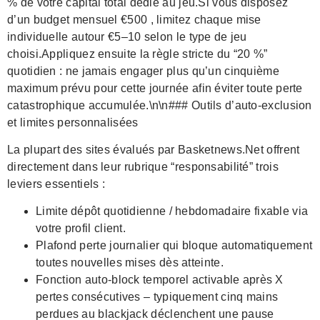
% de votre capital total dédié au jeu.
Si vous disposez
d’un budget mensuel €500 , limitez chaque mise
individuelle autour €5–10 selon le type de jeu
choisi.
Appliquez ensuite la règle stricte du “20 %”
quotidien : ne jamais engager plus qu’un cinquième
maximum prévu pour cette journée afin éviter toute perte
catastrophique accumulée.\n\n### Outils d’auto‑exclusion
et limites personnalisées
La plupart des sites évalués par Basketnews.Net offrent
directement dans leur rubrique “responsabilité” trois
leviers essentiels :
Limite dépôt quotidienne / hebdomadaire fixable via
votre profil client.
Plafond perte journalier qui bloque automatiquement
toutes nouvelles mises dès atteinte.
Fonction auto‑block temporel activable après X
pertes consécutives – typiquement cinq mains
perdues au blackjack déclenchent une pause