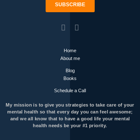
SUBSCRIBE
Home
About me
Blog
Books
Schedule a Call
My mission is to give you strategies to take care of your
mental health so that every day you can feel awesome;
and we all know that to have a good life your mental
health needs be your #1 priority.