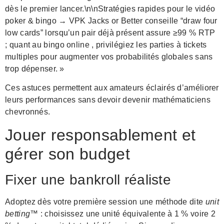
dès le premier lancer.\n\nStratégies rapides pour le vidéo
poker & bingo → VPK Jacks or Better conseille “draw four
low cards” lorsqu’un pair déjà présent assure ≥99 % RTP
; quant au bingo online , privilégiez les parties à tickets
multiples pour augmenter vos probabilités globales sans
trop dépenser. »
Ces astuces permettent aux amateurs éclairés d’améliorer
leurs performances sans devoir devenir mathématiciens
chevronnés.
Jouer responsablement et
gérer son budget
Fixer une bankroll réaliste
Adoptez dès votre première session une méthode dite
unit
betting™
: choisissez une unité équivalente à 1 % voire 2