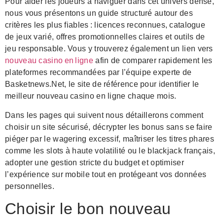
Pour aider les joueurs à naviguer dans cet univers dense,
nous vous présentons un guide structuré autour des
critères les plus fiables : licences reconnues, catalogue
de jeux varié, offres promotionnelles claires et outils de
jeu responsable. Vous y trouverez également un lien vers
nouveau casino en ligne
afin de comparer rapidement les
plateformes recommandées par l’équipe experte de
Basketnews.Net, le site de référence pour identifier le
meilleur nouveau casino en ligne chaque mois.
Dans les pages qui suivent nous détaillerons comment
choisir un site sécurisé, décrypter les bonus sans se faire
piéger par le wagering excessif, maîtriser les titres phares
comme les slots à haute volatilité ou le blackjack français,
adopter une gestion stricte du budget et optimiser
l’expérience sur mobile tout en protégeant vos données
personnelles.
Choisir le bon nouveau