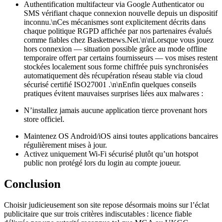
Authentification multifacteur via Google Authenticator ou
SMS vérifiant chaque connexion nouvelle depuis un dispositif
inconnu.\nCes mécanismes sont explicitement décrits dans
chaque politique RGPD affichée par nos partenaires évalués
comme fiables chez Basketnews.Net.\n\nLorsque vous jouez
hors connexion — situation possible grâce au mode offline
temporaire offert par certains fournisseurs — vos mises restent
stockées localement sous forme chiffrée puis synchronisées
automatiquement dès récupération réseau stable via cloud
sécurisé certifié ISO27001 .\n\nEnfin quelques conseils
pratiques évitent mauvaises surprises liées aux malwares :
N’installez jamais aucune application tierce provenant hors
store officiel.
Maintenez OS Android/iOS ainsi toutes applications bancaires
régulièrement mises à jour.
Activez uniquement Wi‑Fi sécurisé plutôt qu’un hotspot
public non protégé lors du login au compte joueur.
Conclusion
Choisir judicieusement son site repose désormais moins sur l’éclat
publicitaire que sur trois critères indiscutables : licence fiable