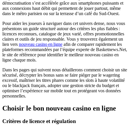
démocratisation s’est accélérée grâce aux smartphones puissants et
aux connexions haut débit qui permettent de jouer partout, même
dans le métro parisien ou sur la terrasse d’un café du Sud‑Ouest.
Pour aider les joueurs à naviguer dans cet univers dense, nous vous
présentons un guide structuré autour des critères les plus fiables :
licences reconnues, catalogue de jeux varié, offres promotionnelles
claires et outils de jeu responsable. Vous y trouverez également un
lien vers
nouveau casino en ligne
afin de comparer rapidement les
plateformes recommandées par l’équipe experte de Basketnews.Net,
le site de référence pour identifier le meilleur nouveau casino en
ligne chaque mois.
Dans les pages qui suivent nous détaillerons comment choisir un site
sécurisé, décrypter les bonus sans se faire piéger par le wagering
excessif, maîtriser les titres phares comme les slots à haute volatilité
ou le blackjack français, adopter une gestion stricte du budget et
optimiser l’expérience sur mobile tout en protégeant vos données
personnelles.
Choisir le bon nouveau casino en ligne
Critères de licence et régulation