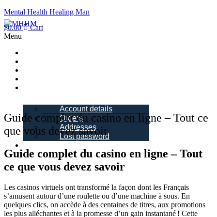
Mental Health Healing Man
$
0.00
Cart
Menu
Home
About Me
Blogs
Books
My account
Account details
Guide complet du casino en ligne – Tout ce
Orders
Addresses
que vous devez savoir
Lost password
Schedule a
Guide complet du casino en ligne – Tout
Call
ce que vous devez savoir
Les casinos virtuels ont transformé la façon dont les Français
s’amusent autour d’une roulette ou d’une machine à sous. En
quelques clics, on accède à des centaines de titres, aux promotions
les plus alléchantes et à la promesse d’un gain instantané ! Cette