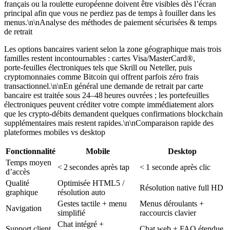
français ou la roulette européenne doivent être visibles dès l’écran
principal afin que vous ne perdiez pas de temps à fouiller dans les
menus.\n\nAnalyse des méthodes de paiement sécurisées & temps
de retrait
Les options bancaires varient selon la zone géographique mais trois
familles restent incontournables : cartes Visa/MasterCard®,
porte‑feuilles électroniques tels que Skrill ou Neteller, puis
cryptomonnaies comme Bitcoin qui offrent parfois zéro frais
transactionnel.\n\nEn général une demande de retrait par carte
bancaire est traitée sous 24–48 heures ouvrées ; les portefeuilles
électroniques peuvent créditer votre compte immédiatement alors
que les crypto‑débits demandent quelques confirmations blockchain
supplémentaires mais restent rapides.\n\nComparaison rapide des
plateformes mobiles vs desktop
Fonctionnalité
Mobile
Desktop
Temps moyen
< 2 secondes après tap
< 1 seconde après clic
d’accès
Qualité
Optimisée HTML5 /
Résolution native full HD
graphique
résolution auto
Gestes tactile + menu
Menus déroulants +
Navigation
simplifié
raccourcis clavier
Chat intégré +
Support client
Chat web + FAQ étendue