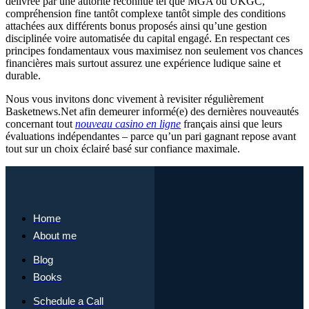
délivrée par une autorité reconnue tel que MGA ou UKGC,
compréhension fine tantôt complexe tantôt simple des conditions
attachées aux différents bonus proposés ainsi qu’une gestion
disciplinée voire automatisée du capital engagé.​ En respectant ces
principes fondamentaux vous maximisez non seulement vos chances
financières mais surtout assurez une expérience ludique saine et
durable.​
Nous vous invitons donc vivement à revisiter régulièrement
Basketnews.Net afin demeurer informé(e) des dernières nouveautés
concernant tout
nouveau casino en ligne
français ainsi que leurs
évaluations indépendantes – parce qu’un pari gagnant repose avant
tout sur un choix éclairé basé sur confiance maximale.​
Home
About me
Blog
Books
Schedule a Call