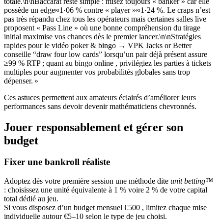
totale.\n\nBaccarat reste simple : misez toujours « banker » car elle
possède un edge≈1·06 % contre « player »≈1·24 %. Le craps n’est
pas très répandu chez tous les opérateurs mais certaines salles live
proposent « Pass Line » où une bonne compréhension du tirage
initial maximise vos chances dès le premier lancer.\n\nStratégies
rapides pour le vidéo poker & bingo → VPK Jacks or Better
conseille “draw four low cards” lorsqu’un pair déjà présent assure
≥99 % RTP ; quant au bingo online , privilégiez les parties à tickets
multiples pour augmenter vos probabilités globales sans trop
dépenser. »
Ces astuces permettent aux amateurs éclairés d’améliorer leurs
performances sans devoir devenir mathématiciens chevronnés.
Jouer responsablement et gérer son
budget
Fixer une bankroll réaliste
Adoptez dès votre première session une méthode dite
unit betting™
: choisissez une unité équivalente à 1 % voire 2 % de votre capital
total dédié au jeu.
Si vous disposez d’un budget mensuel €500 , limitez chaque mise
individuelle autour €5–10 selon le type de jeu choisi.