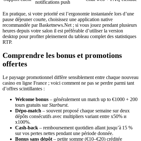
notifications push
En pratique, si votre priorité est l’ergonomie instantanée lors d’une
pause déjeuner courte, choisissez une application native
recommandée par Basketnews.Net ; si vous jouez pendant plusieurs
heures depuis votre salon il est préférable d’utiliser la version
desktop pour profiter pleinement du tableau complet des statistiques
RTP.
Comprendre les bonus et promotions
offertes
Le paysage promotionnel diffère sensiblement entre chaque nouveau
casino en ligne France ; voici comment ne pas se perdre parmi tant
d’offres scintillantes :
Welcome bonus
– généralement un match up to €1000 + 200
tours gratuits sur
Starburst
.
Dépo‑match
– souvent proposé chaque semaine sur deux
dépôts consécutifs avec multipliers variant entre x50% и
x100%.
Cash‑back
– remboursement quotidien allant jusqu’à 15 %
sur vos pertes nettes pendant une période donnée.
Bonus sans dépôt
– petite somme (€10–€20) créditée