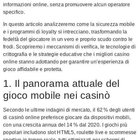
informazioni online, senza promuovere alcun operatore
specifico.
In questo articolo analizzeremo come la sicurezza mobile
e i programmi di loyalty si intrecciano, trasformando la
fedeltà del giocatore in un vero e proprio scudo contro le
frodi. Scopriremo i meccanismi di verifica, le tecnologie di
crittografia e le strategie educative che i migliori casino
online stanno adottando per garantire un’esperienza di
gioco affidabile e protetta.
1. Il panorama attuale del
gioco mobile nei casinò
Secondo le ultime indagini di mercato, il 62 % degli utenti
di casinò online preferisce giocare da dispositivi mobili,
con una crescita annua del 14 % dal 2020. I giochi più
popolari includono slot HTML5, roulette live e scommesse
sportive in tempo reale, tutti ottimizzati per schermi di