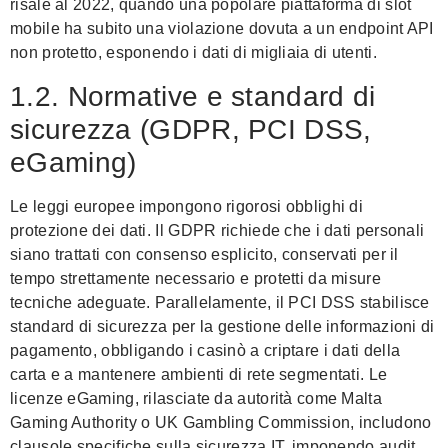
risale al 2022, quando una popolare piattaforma di slot
mobile ha subito una violazione dovuta a un endpoint API
non protetto, esponendo i dati di migliaia di utenti.
1.2. Normative e standard di
sicurezza (GDPR, PCI DSS,
eGaming)
Le leggi europee impongono rigorosi obblighi di
protezione dei dati. Il GDPR richiede che i dati personali
siano trattati con consenso esplicito, conservati per il
tempo strettamente necessario e protetti da misure
tecniche adeguate. Parallelamente, il PCI DSS stabilisce
standard di sicurezza per la gestione delle informazioni di
pagamento, obbligando i casinò a criptare i dati della
carta e a mantenere ambienti di rete segmentati. Le
licenze eGaming, rilasciate da autorità come Malta
Gaming Authority o UK Gambling Commission, includono
clausole specifiche sulla sicurezza IT, imponendo audit