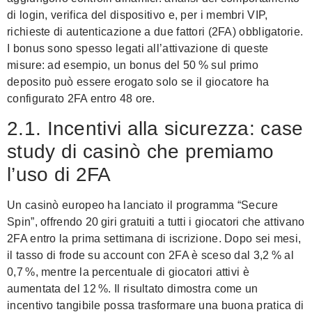
di login, verifica del dispositivo e, per i membri VIP,
richieste di autenticazione a due fattori (2FA) obbligatorie.
I bonus sono spesso legati all’attivazione di queste
misure: ad esempio, un bonus del 50 % sul primo
deposito può essere erogato solo se il giocatore ha
configurato 2FA entro 48 ore.
2.1. Incentivi alla sicurezza: case
study di casinò che premiamo
l’uso di 2FA
Un casinò europeo ha lanciato il programma “Secure
Spin”, offrendo 20 giri gratuiti a tutti i giocatori che attivano
2FA entro la prima settimana di iscrizione. Dopo sei mesi,
il tasso di frode su account con 2FA è sceso dal 3,2 % al
0,7 %, mentre la percentuale di giocatori attivi è
aumentata del 12 %. Il risultato dimostra come un
incentivo tangibile possa trasformare una buona pratica di