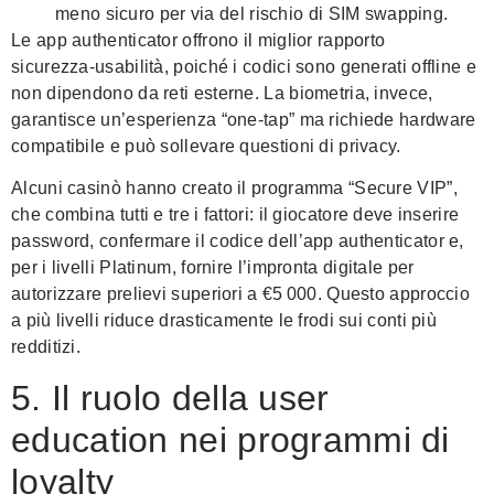
meno sicuro per via del rischio di SIM swapping.
Le app authenticator offrono il miglior rapporto
sicurezza‑usabilità, poiché i codici sono generati offline e
non dipendono da reti esterne. La biometria, invece,
garantisce un’esperienza “one‑tap” ma richiede hardware
compatibile e può sollevare questioni di privacy.
Alcuni casinò hanno creato il programma “Secure VIP”,
che combina tutti e tre i fattori: il giocatore deve inserire
password, confermare il codice dell’app authenticator e,
per i livelli Platinum, fornire l’impronta digitale per
autorizzare prelievi superiori a €5 000. Questo approccio
a più livelli riduce drasticamente le frodi sui conti più
redditizi.
5. Il ruolo della user
education nei programmi di
loyalty