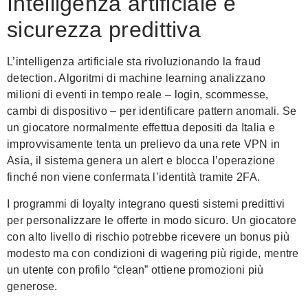
Intelligenza artificiale e
sicurezza predittiva
L’intelligenza artificiale sta rivoluzionando la fraud
detection. Algoritmi di machine learning analizzano
milioni di eventi in tempo reale – login, scommesse,
cambi di dispositivo – per identificare pattern anomali. Se
un giocatore normalmente effettua depositi da Italia e
improvvisamente tenta un prelievo da una rete VPN in
Asia, il sistema genera un alert e blocca l’operazione
finché non viene confermata l’identità tramite 2FA.
I programmi di loyalty integrano questi sistemi predittivi
per personalizzare le offerte in modo sicuro. Un giocatore
con alto livello di rischio potrebbe ricevere un bonus più
modesto ma con condizioni di wagering più rigide, mentre
un utente con profilo “clean” ottiene promozioni più
generose.