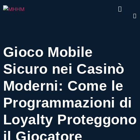
Gioco Mobile
Sicuro nei Casinò
Moderni: Come le
Programmazioni di
Loyalty Proteggono
il Giocatore