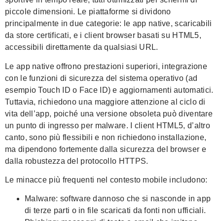
piccole dimensioni. Le piattaforme si dividono
principalmente in due categorie: le app native, scaricabili
da store certificati, e i client browser basati su HTML5,
accessibili direttamente da qualsiasi URL.
Le app native offrono prestazioni superiori, integrazione
con le funzioni di sicurezza del sistema operativo (ad
esempio Touch ID o Face ID) e aggiornamenti automatici.
Tuttavia, richiedono una maggiore attenzione al ciclo di
vita dell’app, poiché una versione obsoleta può diventare
un punto di ingresso per malware. I client HTML5, d’altro
canto, sono più flessibili e non richiedono installazione,
ma dipendono fortemente dalla sicurezza del browser e
dalla robustezza del protocollo HTTPS.
Le minacce più frequenti nel contesto mobile includono:
Malware: software dannoso che si nasconde in app
di terze parti o in file scaricati da fonti non ufficiali.