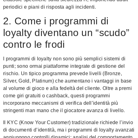
periodici e piani di risposta agli incidenti.
2. Come i programmi di
loyalty diventano un “scudo”
contro le frodi
I programmi di loyalty non sono più semplici sistemi di
punti; sono ormai piattaforme integrate di gestione del
rischio. Un tipico programma prevede livelli (Bronze,
Silver, Gold, Platinum) che aumentano i vantaggi in base
al volume di gioco e alla fedeltà del cliente. Oltre a premi
come giri gratuiti o cashback, questi programmi
incorporano meccanismi di verifica dell’identità più
stringenti man mano che il giocatore avanza di livello.
Il KYC (Know Your Customer) tradizionale richiede l’invio
di documenti d’identità, ma i programmi di loyalty avanzati
aggiungono controlli dinamici: analisi del comportamento