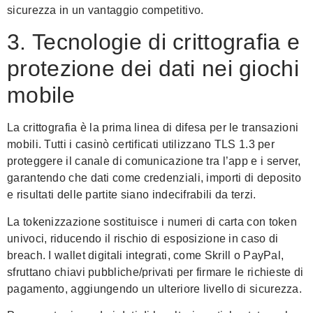
sicurezza in un vantaggio competitivo.
3. Tecnologie di crittografia e
protezione dei dati nei giochi
mobile
La crittografia è la prima linea di difesa per le transazioni
mobili. Tutti i casinò certificati utilizzano TLS 1.3 per
proteggere il canale di comunicazione tra l’app e i server,
garantendo che dati come credenziali, importi di deposito
e risultati delle partite siano indecifrabili da terzi.
La tokenizzazione sostituisce i numeri di carta con token
univoci, riducendo il rischio di esposizione in caso di
breach. I wallet digitali integrati, come Skrill o PayPal,
sfruttano chiavi pubbliche/privati per firmare le richieste di
pagamento, aggiungendo un ulteriore livello di sicurezza.