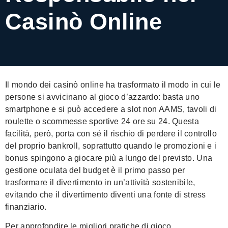
Casinò Online
Il mondo dei casinò online ha trasformato il modo in cui le
persone si avvicinano al gioco d’azzardo: basta uno
smartphone e si può accedere a slot non AAMS, tavoli di
roulette o scommesse sportive 24 ore su 24. Questa
facilità, però, porta con sé il rischio di perdere il controllo
del proprio bankroll, soprattutto quando le promozioni e i
bonus spingono a giocare più a lungo del previsto. Una
gestione oculata del budget è il primo passo per
trasformare il divertimento in un’attività sostenibile,
evitando che il divertimento diventi una fonte di stress
finanziario.
Per approfondire le migliori pratiche di gioco