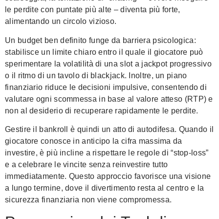
le perdite con puntate più alte – diventa più forte,
alimentando un circolo vizioso.
Un budget ben definito funge da barriera psicologica:
stabilisce un limite chiaro entro il quale il giocatore può
sperimentare la volatilità di una slot a jackpot progressivo
o il ritmo di un tavolo di blackjack. Inoltre, un piano
finanziario riduce le decisioni impulsive, consentendo di
valutare ogni scommessa in base al valore atteso (RTP) e
non al desiderio di recuperare rapidamente le perdite.
Gestire il bankroll è quindi un atto di autodifesa. Quando il
giocatore conosce in anticipo la cifra massima da
investire, è più incline a rispettare le regole di “stop‑loss”
e a celebrare le vincite senza reinvestire tutto
immediatamente. Questo approccio favorisce una visione
a lungo termine, dove il divertimento resta al centro e la
sicurezza finanziaria non viene compromessa.