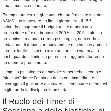
fino a modifica manuale.
Esempio pratico: un giocatore che preferisce le slot non
AAMS può impostare un limite giornaliero di 15 €,
evitando di superare il budget anche quando una
promozione offre un bonus del 200 % su 20 €. Il blocco
preventivo crea una barriera psicologica, riducendo la
tentazione di depositare nuovamente una volta esaurito il
credito. Inoltre, il casinò invia una notifica via email o
push quando il limite sta per essere raggiunto, fornendo
un ulteriore promemoria.
L’impatto psicologico è notevole: sapere che il conto è
“bloccato” riduce l’ansia da decisione immediata e
incoraggia il giocatore a valutare se continuare o fermarsi,
migliorando la disciplina finanziaria.
Il Ruolo dei Timer di
Sessione e delle Notifiche di