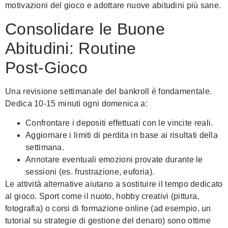
motivazioni del gioco e adottare nuove abitudini più sane.
Consolidare le Buone
Abitudini: Routine
Post‑Gioco
Una revisione settimanale del bankroll è fondamentale.
Dedica 10‑15 minuti ogni domenica a:
Confrontare i depositi effettuati con le vincite reali.
Aggiornare i limiti di perdita in base ai risultati della
settimana.
Annotare eventuali emozioni provate durante le
sessioni (es. frustrazione, euforia).
Le attività alternative aiutano a sostituire il tempo dedicato
al gioco. Sport come il nuoto, hobby creativi (pittura,
fotografia) o corsi di formazione online (ad esempio, un
tutorial su strategie di gestione del denaro) sono ottime