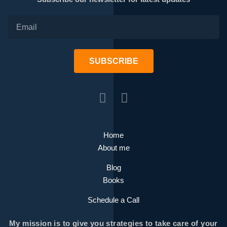
SUBSCRIBE
Home
About me
Blog
Books
Schedule a Call
My mission is to give you strategies to take care of your