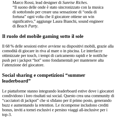
Marco Rossi, lead designer di
Sunrise Riches
.
“Il suono delle onde è stato sincronizzato con la musica
di sottofondo per creare una sensazione di “onda di
fortuna” ogni volta che il giocatore ottiene un win
significativo,” aggiunge Laura Bianchi, sound engineer
di
Beach Party
.
Il ruolo del mobile gaming sotto il sole
Il 68 % delle sessioni estive avviene su dispositivi mobili, grazie alla
comodità di giocare in riva al mare o in piscina. Le interfacce
ottimizzate per touch, i tempi di caricamento rapidi e le notifiche
push per i jackpot “hot” sono fondamentali per mantenere alta
l’attenzione del giocatore.
Social sharing e competizioni “summer
leaderboard”
Le piattaforme stanno integrando leaderboard estive dove i giocatori
condividono i loro risultati sui social. Questo crea una community di
“cacciatori di jackpot” che si sfidano per il primo posto, generando
buzz e aumentando la retention. Le ricompense includono crediti
bonus, inviti a tornei esclusivi e persino viaggi all-inclusive per i
top‑3.