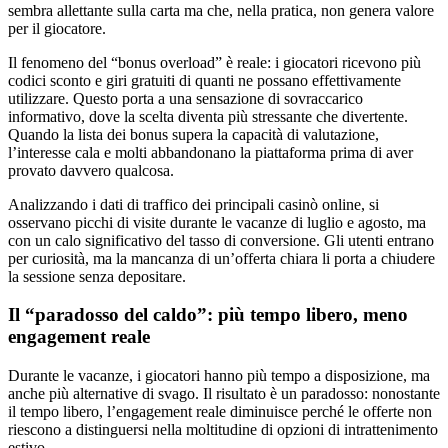
sembra allettante sulla carta ma che, nella pratica, non genera valore
per il giocatore.
Il fenomeno del “bonus overload” è reale: i giocatori ricevono più
codici sconto e giri gratuiti di quanti ne possano effettivamente
utilizzare. Questo porta a una sensazione di sovraccarico
informativo, dove la scelta diventa più stressante che divertente.
Quando la lista dei bonus supera la capacità di valutazione,
l’interesse cala e molti abbandonano la piattaforma prima di aver
provato davvero qualcosa.
Analizzando i dati di traffico dei principali casinò online, si
osservano picchi di visite durante le vacanze di luglio e agosto, ma
con un calo significativo del tasso di conversione. Gli utenti entrano
per curiosità, ma la mancanza di un’offerta chiara li porta a chiudere
la sessione senza depositare.
Il “paradosso del caldo”: più tempo libero, meno
engagement reale
Durante le vacanze, i giocatori hanno più tempo a disposizione, ma
anche più alternative di svago. Il risultato è un paradosso: nonostante
il tempo libero, l’engagement reale diminuisce perché le offerte non
riescono a distinguersi nella moltitudine di opzioni di intrattenimento
estivo.