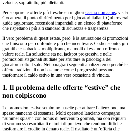
veloci e, soprattutto, più allettanti.
Per scoprire le offerte più fresche e i migliori
casino non aams
, visita
Gocamera, il punto di riferimento per i giocatori italiani. Qui troverai
guide aggiornate, recensioni imparziali e un elenco di piattaforme
che rispettano i più alti standard di sicurezza e trasparenza.
Il vero problema di quest’estate, però, è la saturazione di promozioni
che finiscono per confondere più che incentivare. Codici sconto, giri
gratuiti e cashback si moltiplicano, ma molti di essi non offrono
valore reale. La soluzione sta nei jackpot progressivi e nelle
promozioni stagionali studiate per sfruttare la psicologia del
giocatore sotto il sole. Nei paragrafi seguenti analizzeremo perché le
offerte tradizionali non bastano e come i progressivi possano
trasformare il caldo estivo in una vera occasione di vincita.
1. Il problema delle offerte “estive” che
non colpiscono
Le promozioni estive sembrano nascite per attirare l’attenzione, ma
spesso mancano di sostanza. Molti operatori lanciano campagne
“summer splash” con bonus di benvenuto gonfiati, ma con requisiti
di scommessa esorbitanti e limiti di prelievo che rendono difficile
trasformare il credito in denaro reale. Il risultato è un’offerta che