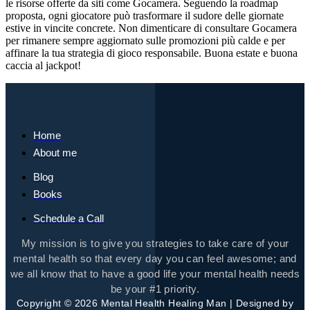
le risorse offerte da siti come Gocamera. Seguendo la roadmap
proposta, ogni giocatore può trasformare il sudore delle giornate
estive in vincite concrete. Non dimenticare di consultare Gocamera
per rimanere sempre aggiornato sulle promozioni più calde e per
affinare la tua strategia di gioco responsabile. Buona estate e buona
caccia al jackpot!
Home
About me
Blog
Books
Schedule a Call
My mission is to give you strategies to take care of your
mental health so that every day you can feel awesome; and
we all know that to have a good life your mental health needs
be your #1 priority.
Copyright © 2026 Mental Health Healing Man | Designed by