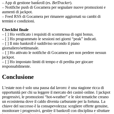
– App di gestione bankroll (es.
BetTracker
).
– Notifiche push di Gocamera per segnalare nuove promozioni e
aumenti di jackpot.
– Feed RSS di Gocamera per rimanere aggiornati su cambi di
termini e condizioni.
Checklist finale
– [ ] Ho verificato i requisiti di scommessa di ogni bonus.
– [ ] Ho programmato le sessioni nei giorni “peak” indicati.
– [ ] Il mio bankroll è suddiviso secondo il piano
giornaliero/settimanale.
– [ ] Ho attivato le notifiche di Gocamera per non perdere nessun
jackpot.
– [ ] Ho impostato limiti di tempo e di perdita per giocare
responsabilmente.
Conclusione
L’estate non è solo una pausa dal lavoro: è una stagione ricca di
opportunità per chi sa leggere il mercato dei casinò online. I jackpot
progressivi, le promozioni “hot‑weather” e le slot tematiche creano
un ecosistema dove il caldo diventa carburante per la fortuna. La
chiave del successo è la consapevolezza: scegliere offerte genuine,
monitorare i progressivi, gestire il bankroll con disciplina e sfruttare