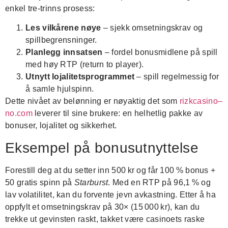
enkel tre‑trinns prosess:
Les vilkårene nøye
– sjekk omsetningskrav og
spillbegrensninger.
Planlegg innsatsen
– fordel bonusmidlene på spill
med høy RTP (return to player).
Utnytt lojalitetsprogrammet
– spill regelmessig for
å samle hjulspinn.
Dette nivået av belønning er nøyaktig det som
rizkcasino–
no.com
leverer til sine brukere: en helhetlig pakke av
bonuser, lojalitet og sikkerhet.
Eksempel på bonusutnyttelse
Forestill deg at du setter inn 500 kr og får 100 % bonus +
50 gratis spinn på
Starburst
. Med en RTP på 96,1 % og
lav volatilitet, kan du forvente jevn avkastning. Etter å ha
oppfylt et omsetningskrav på 30× (15 000 kr), kan du
trekke ut gevinsten raskt, takket være casinoets raske