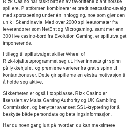
Rizk Casino har raskt blitt en av favorittene blant norske
spillere. Plattformen kombinerer et bredt nettcasino‑utvalg
med sportsbetting under én innlogging, noe som gjør den
unik i Skandinavia. Med over 2000 spilleautomater fra
leverandører som NetEnt og Microgaming, samt mer enn
300 live casino‑bord fra Evolution Gaming, er spillutvalget
imponerende.
I tillegg til spillutvalget skiller Wheel of
Rizk‑lojalitetsprogrammet seg ut. Hver innsats gir spinn
på lykkehjulet, og premiene varierer fra gratis spinn til
kontantbonuser. Dette gir spillerne en ekstra motivasjon til
å holde seg aktive.
Sikkerheten er også i toppklasse. Rizk Casino er
lisensiert av Malta Gaming Authority og UK Gambling
Commission, og benytter avansert SSL‑kryptering for å
beskytte både persondata og betalingsinformasjon.
Har du noen gang lurt på hvordan du kan maksimere