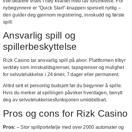
live‑dealere vises i høy kvalitet med lav forsinkelse. For
nybegynnere er “Quick Start”‑knappen spesielt nyttig –
den guider deg gjennom registrering, innskudd og første
spill.
Ansvarlig spill og
spillerbeskyttelse
Rizk Casino tar ansvarlig spill på alvor. Plattformen tilbyr
verktøy som innskuddsgrenser, tapsgrenser og mulighet
for selvutelukkelse i 24 timer, 7 dager eller permanent.
Alltid sett et personlig budsjett før du begynner å spille.
Hvis du merker at spillingen påvirker hverdagen, benytt
deg av selvutelukkelsesfunksjonen umiddelbart.
Pros og cons for Rizk Casino
Pros:
– Stor spillportefølje med over 2000 automater og