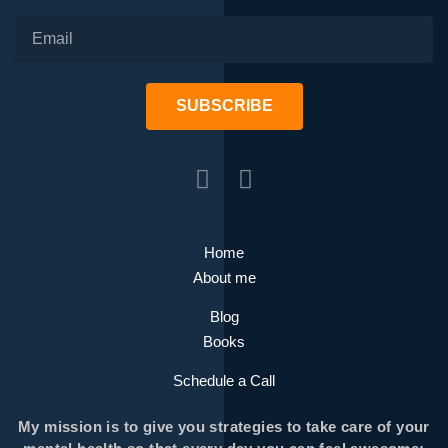
SUBSCRIBE
Home
About me
Blog
Books
Schedule a Call
My mission is to give you strategies to take care of your