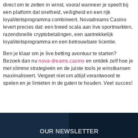
direct om te zetten in winst, vooral wanneer je speelt bij
een platform dat snelheid, veiligheid en een rijk
loyaliteitsprogramma combineert. Novadreams Casino
levert precies dat: een breed scala aan live sportmarkten,
razendsnelle cryptobetalingen, een aantrekkelijk
loyaliteitsprogramma en een betrouwbare licentie.
Ben je klaar om je live betting avontuur te starten?
Bezoek dan nu
nova-dreams.casino
en ontdek zelf hoe je
met slimme strategieën en de juiste tools je winstkansen
maximaliseert. Vergeet niet om altijd verantwoord te
spelen en je limieten in de gaten te houden. Veel succes!
OUR NEWSLETTER