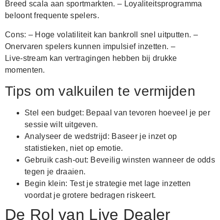
Breed scala aan sportmarkten.
– Loyaliteitsprogramma
beloont frequente spelers.
Cons:
– Hoge volatiliteit kan bankroll snel uitputten.
–
Onervaren spelers kunnen impulsief inzetten.
–
Live‑stream kan vertragingen hebben bij drukke
momenten.
Tips om valkuilen te vermijden
Stel een budget: Bepaal van tevoren hoeveel je per
sessie wilt uitgeven.
Analyseer de wedstrijd: Baseer je inzet op
statistieken, niet op emotie.
Gebruik cash‑out: Beveilig winsten wanneer de odds
tegen je draaien.
Begin klein: Test je strategie met lage inzetten
voordat je grotere bedragen riskeert.
De Rol van Live Dealer