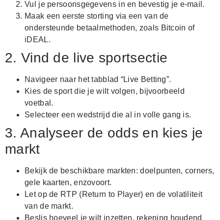
Vul je persoonsgegevens in en bevestig je e‑mail.
Maak een eerste storting via een van de
ondersteunde betaalmethoden, zoals Bitcoin of
iDEAL.
2. Vind de live sportsectie
Navigeer naar het tabblad “Live Betting”.
Kies de sport die je wilt volgen, bijvoorbeeld
voetbal.
Selecteer een wedstrijd die al in volle gang is.
3. Analyseer de odds en kies je
markt
Bekijk de beschikbare markten: doelpunten, corners,
gele kaarten, enzovoort.
Let op de RTP (Return to Player) en de volatiliteit
van de markt.
Beslis hoeveel je wilt inzetten, rekening houdend